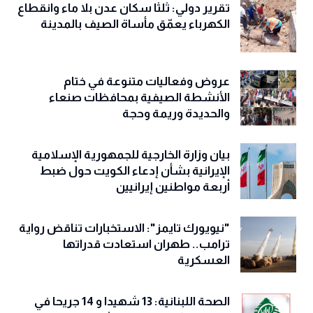
تقرير دولي: ثلثا سكان عدن بلا ماء وانقطاع
الكهرباء يعمّق مأساة الصيف بالمدينة
عروض وفعاليات متنوعة في ختام
الأنشطة الصيفية بمحافظات صنعاء
والحديدة وريمة وحجة
‏بيان وزارة الخارجية للجمهورية الإسلامية
الإيرانية بشأن إدعاء الكويت حول ضبط
أربعة مواطنين إيرانيين
"نيويورك تايمز": الاستخبارات تناقض رواية
ترامب.. طهران استعادت قدراتها
العسكرية
الصحة اللبنانية: 13 شهيدا و 14 جريحا في