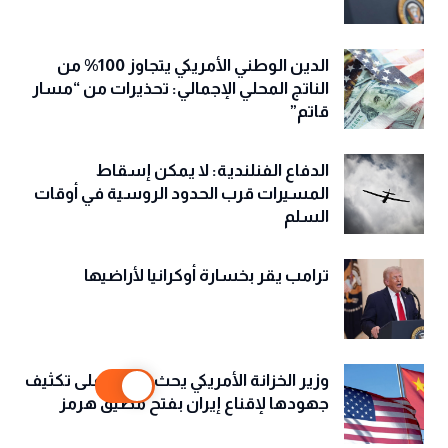
الدين الوطني الأمريكي يتجاوز 100% من
الناتج المحلي الإجمالي: تحذيرات من “مسار
قاتم”
الدفاع الفنلندية: لا يمكن إسقاط
المسيرات قرب الحدود الروسية في أوقات
السلم
ترامب يقر بخسارة أوكرانيا لأراضيها
وزير الخزانة الأمريكي يحث الصين على تكثيف
جهودها لإقناع إيران بفتح مضيق هرمز