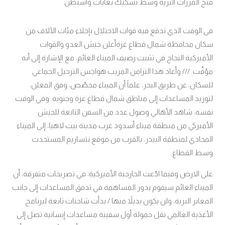
فتح المررات البرية وسط تشكيك بغايات واشنطن
في الوقت الذي تدفع فيه قوات الاحتلال بإخلاء مئات الآلاف من
سكان محافظة شمال قطاع غزةأعلن جيش العدو والقوات
الأميركية النجاح في تثبيت رصيف الميناء العائم، مع الإشارة إلى أنه
مؤقّت. /// وأعاد هذا التزامن المريب هواجس الترحيل الجماعي
للسكان، عن طريق البحر، علماً أن الميناء مخصّص، وفق المعلن،
لتوريد المساعدات إلى مناطق شمال قطاع غزة وجنوبه. وفي الوقت
نفسه، شاهد الأهالي وصول عدد من السفن التابعة للجيش
الأميركي من منطقة ميناء أسدود غرب مدينة بيت لاهيا، إلى الميناء
المحاذي لمنطقة البيدر، بالقرب من موقع نتساريم المستحدث
وسط القطاع.
على الارض وفيما ادّعت الخارجية الأميركية، في تصريحات متفرقة، أن
الميناء العائم سيقوم بدور المساهمة في تدفق المساعدات إلى جانب
المعابر البرية، ولن يكون بديلاً منها / بدأت شاحنات تابعة لبرنامج
الأغذية العالمي نقل حمولة أول سفينة مساعدات إنسانية تصل إلى