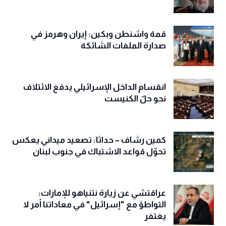
قمة واشنطن وبكين: إيران وهرمز في
صدارة الملفات الشائكة
انقسام الداخل الإسرائيلي يدفع الائتلاف
نحو حلّ الكنيست
كمين رشاف – حداثا: تصعيد ميداني يعكس
تحوّل قواعد الاشتباك في جنوب لبنان
عراقتشي عن زيارة نتنياهو للإمارات:
التواطؤ مع "إسرائيل" في معاداتنا أمر لا
يغتفر