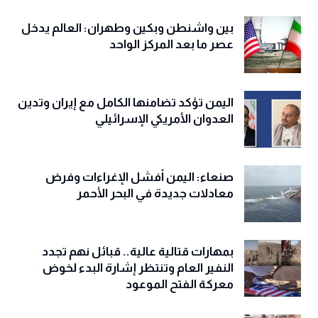
بين واشنطن وبكين وطهران: العالم يدخل
عصر ما بعد المركز الواحد
اليمن تؤكد تضامنها الكامل مع إيران وتدين
العدوان الأمريكي الإسرائيلي
صنعاء: اليمن أفشل الإغراءات وفرض
معادلات جديدة في البحر الأحمر
بمهارات قتالية عالية.. قبائل نهم تجدد
النفير العام وتنتظر إشارة البدء لخوض
معركة الفتح الموعود