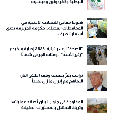
النبطية وكفردونين وجبشيت
هبوط مفاجئ للعملات الأجنبية في
المحافظات المحتلة.. حكومة المرتزقة تخنق
أسعار الصرف
"الصحة" الإسرائيلية: 8683 إصابة منذ بدء
"زئير الأسد".. ومئات الجرحى شمالاً
ترامب يقرّ بضعف وقف إطلاق النار:
التفاهم مع إيران ما زال بعيداً
المقاومة في جنوب لبنان تُصعّد عملياتها
وتربك الاحتلال بالمسيّرات الدقيقة