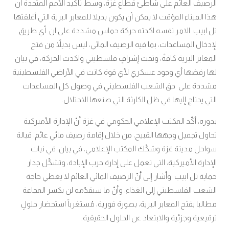
الرصيف العائم على شاطئ قطاع غزة، وسط تأكيد الأمم المتحدة أن
هذا الميناء المؤقت لا يمكن أن يكون بديلا للمعابر البرية التي أغلقتها
تل ابيب الامر نفسه اكدته حركة حماس مشددة على ان أي طريق
لإدخال المساعدات، بما فيه الرصيف المائي، ليس بديلاً من فتح
المعابر البرية كافةً، وتحت إشرافٍ فلسطيني واكدت الحركة، في بيان
لها رفضها أي وجود عسكري لأي قوة كانت في الأراضي الفلسطينية
مشددة على حق الشعب الفلسطيني في وصول كل المساعدات
التي يحتاج إليها في ظل الكارثة التي صنعها الاحتلال.
بدوره، أكّد المكتب الإعلامي الحكومي في غزة أنّ الإدارة الأميركية
تحاول تجميل وجهها القبيح، من خلال إقامة رصيف مائي عائم، قبالة
سواحل مدينة غزة وشكّك المكتب الإعلامي، في بيان، في نيات
الإدارة الأميركية، التي تعمل على إدارة حرب الإبادة، وتشكّل جدار
حماية تل ابيب وأشار إلى أنّ الرصيف المائي العائم لا يغطي حاجة
الشعب الفلسطيني إلى الغذاء، وأنّ ما سيقدّمه لن يكسر المجاعة
مطالبا بفتح المعابر البرية، بصورة فورية، مُستغرباً استحضار حلولٍ
ترقيعية وجزئية والابتعاد عن الحلول الحقيقية.