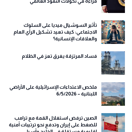
قراءة في تحولات النفوذ العالمي
تأثير السوشيال ميديا على السلوك
الاجتماعي: كيف تعيد تشكيل الرأي العام
والعلاقات الإنسانية؟
فساد المرتزقة يغرق تعز في الظلام
ملخص الاعتداءات الإسرائيلية على الأراضي
اللبنانية – 6/5/2026
الصين ترفض استغلال القمة مع ترامب
للضغط على إيران وتدفع نحو ترتيبات أمنية
إقليمية مستقلة في الخليج وآسيا