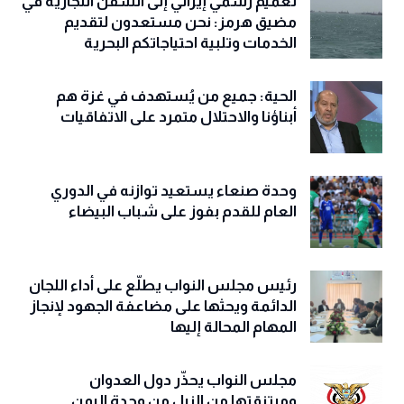
تعميم رسمي إيراني إلى السفن التجارية في
مضيق هرمز: نحن مستعدون لتقديم
الخدمات وتلبية احتياجاتكم البحرية
الحية: جميع من يُستهدف في غزة هم
أبناؤنا والاحتلال متمرد على الاتفاقيات
وحدة صنعاء يستعيد توازنه في الدوري
العام للقدم بفوز على شباب البيضاء
رئيس مجلس النواب يطلّع على أداء اللجان
الدائمة ويحثها على مضاعفة الجهود لإنجاز
المهام المحالة إليها
مجلس النواب يحذّّر دول العدوان
ومرتزقتها من النيل من وحدة اليمن