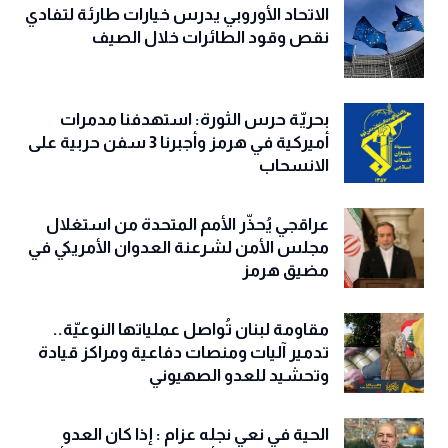
الاتحاد الأوروبي يدرس خيارات طارئة لتفادي
نقص وقود الطائرات خلال الصيف
بحريّة حرس الثورة: استهدفنا مدمرات
أميركية في هرمز وأجبرنا 3 سفن حربية على
الانسحاب
عراقجي يُحذّر الأمم المتحدة من استغلال
مجلس الأمن لشرعنة العدوان الأمريكي في
مضيق هرمز
مقاومة لبنان تُواصل عملياتها النوعيّة..
تدمير آليات ومنصات دفاعية ومراكز قيادة
وتحشيد للعدو الصهيوني
الحية في نعي نجله عزام : إذا كان العدو