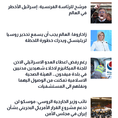
مرشح للرئاسة الفرنسية: إسرائيل الأخطر
في العالم
زاخاروفا: العالم يجب أن يسمع تحذير روسيا
لزيلينسكي ويدرك خطورة اللحظة
رغم رفض اعطاء العدو الاسرائيلي الاذن
للجنة الميكانيزم لاخلاء شهيدين مدنيين
في بلدة ميفدون… الهيئة الصحية
الاسلامية تمكنت من الوصول اليهما
ونقلهم الى المستشفيات
نائب وزير الخارجية الروسي: موسكو لن
تدعم مشروع القرار الأمريكي البحريني بشأن
إيران في مجلس الأمن