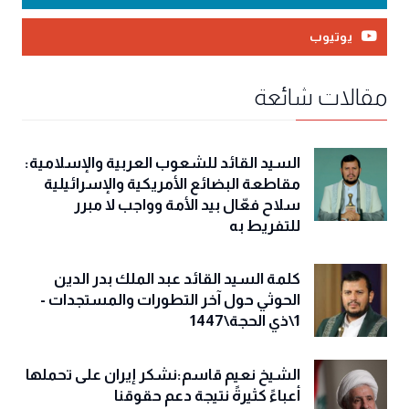
يوتيوب
مقالات شائعة
السيد القائد للشعوب العربية والإسلامية:
مقاطعة البضائع الأمريكية والإسرائيلية
سلاح فعّال بيد الأمة وواجب لا مبرر
للتفريط به
كلمة السيد القائد عبد الملك بدر الدين
الحوثي حول آخر التطورات والمستجدات -
1\ذي الحجة\1447
الشيخ نعيم قاسم:نشكر إيران على تحملها
أعباءً كثيرةً نتيجة دعم حقوقنا