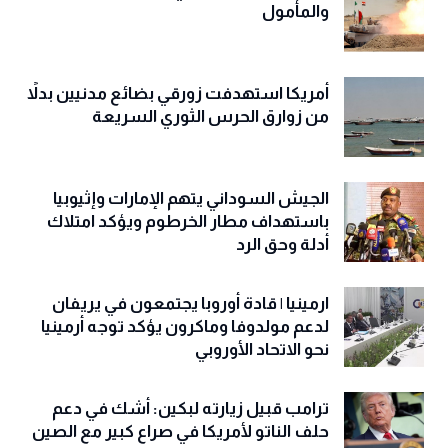
والمأمول
أمريكا استهدفت زورقي بضائع مدنيين بدلاً
من زوارق الحرس الثوري السريعة
الجيش السوداني يتهم الإمارات وإثيوبيا
باستهداف مطار الخرطوم ويؤكد امتلاك
أدلة وحق الرد
ارمينيا | قادة أوروبا يجتمعون في يريفان
لدعم مولدوفا وماكرون يؤكد توجه أرمينيا
نحو الاتحاد الأوروبي
ترامب قبيل زيارته لبكين: أشك في دعم
حلف الناتو لأمريكا في صراع كبير مع الصين