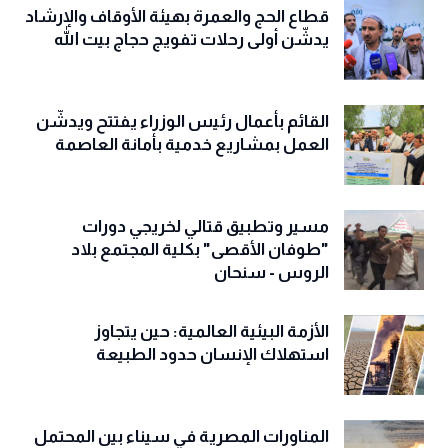
قطاع الحج والعمرة بهيئة الأوقاف والإرشاد
يدشّن أولى رحلات تفويج حجاج بيت الله
القائم بأعمال رئيس الوزراء يفتتح ويدشّن
العمل بمشاريع خدمية بأمانة العاصمة
مسير وتطبيق قتالي لخريجي دورات
"طوفان الأقصى" بكلية المجتمع بلاد
الروس - سنحان
الأزمة البيئية العالمية: حين يتجاوز
استهلاك الإنسان حدود الطبيعة
المناورات المصرية في سيناء بين المحتمل