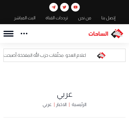
إتصل بنا
من نحن
ترددات القناة
البث المباشر
اعلام العدو: محلّقات حزب الله المفخخة أصبحت كابوسا للقيادة ا
عربي
الرئيسية
الاخبار
عربي