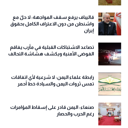
قاليباف يرفع سقف المواجهة: لا حلّ مع
واشنطن من دون الاعتراف الكامل بحقوق
إيران
تصاعد الاشتباكات القبلية في مأرب يفاقم
الفوضى الأمنية ويكشف هشاشة التحالف
رابطة علماء اليمن: لا شرعية لأي اتفاقات
تمس ثروات اليمن والسيادة خط أحمر
صنعاء: اليمن قادر على إسقاط المؤامرات
رغم الحرب والحصار