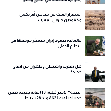
استمرار البحث عن جنديين أمريكيين
مفقودين جنوبي المغرب
قاليباف: صمود إيران سيغيّر موقعها في
النظام الدولي
هل تقترب واشنطن وطهران من اتفاق
جديد؟
الصحة" الإسرائيلية: 18 إصابة جديدة ضمن
حصيلة بلغت 8621 منذ 28 شباط