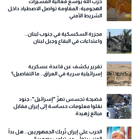
حزب الله يوسع فعالية المسيّرات
الهجومية: المقاومة تواصل الاصطياد داخل
الشريط الأمني
مجزرة السكسكية في جنوب لبنان..
واعتداءات في البقاع وجبل لبنان
تقرير يكشف عن قاعدة عسكرية
إسرائيلية سرية في العراق.. ما التفاصيل؟
فضيحة تجسس تهزّ "إسرائيل": جنود
نقلوا معلومات حساسة إلى إيران مقابل
مبالغ زهيدة
الحرب على إيران تُربك الجمهوريين.. هل بدأ
الحزب يتخلّى عن ترامب بصمت؟