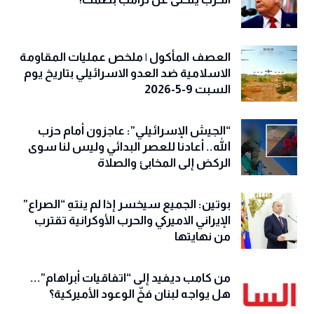
العصف المأكول | ملخص عمليات المقاومة
الاسلامية ضد العدو الاسرائيلي بتاريخ يوم
السبت 9-5-2026
“الجيش الإسرائيلي”: عاجزون أمام حزب
الله.. أعادنا للعصر البدائي وليس لنا سوى
الركض إلى المخابئ والصلاة
بوتين: الجميع سيخسر إذا لم ينتهِ “الصراع”
الإيراني الاميركي والحرب الأوكرانية تقترب
من نهايتها
من كامب ديفيد إلى “اتفاقيات أبراهام”...
هل يواجه لبنان فخّ الوعود الأميركية؟