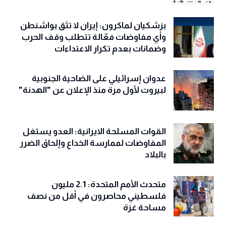
بزشكيان لماكرون: إيران لا تثق بواشنطن
وأي مفاوضات فعّالة تتطلب وقف الحرب
وضمانات بعدم تكرار الاعتداءات
عدوان إسرائيلي على الضاحية الجنوبية
لبيروت لأول مرة منذ الإعلان عن "الهدنة"
القوات المسلحة الايرانية: العدو يستغل
المفاوضات لممارسة الخداع وإلحاق الضرر
بالبلاد
متحدث الأمم المتحدة: 2.1 مليون
فلسطيني محاصرون في أقل من نصف
مساحة غزة