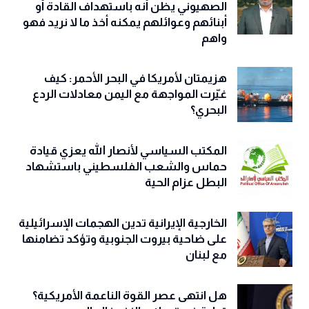
الصهيوني يظن أنه باستهداف القادة أو
أبنائهم وعوائلهم يمكنه أخذ ما لا نريد فهو
واهم
هزيمتان لأمريكا في البحر الأحمر: كيف
غيّرت المواجهة مع اليمن معادلات الردع
البحري؟
المكتب السياسي لأنصار الله يعزي قيادة
حماس والشعب الفلسطيني باستشهاد
البطل عزام الحية
الخارجية الإيرانية تدين الهجمات الإسرائيلية
على ضاحية بيروت الجنوبية وتؤكد تضامنها
مع لبنان
هل انتهى عصر القوة الناعمة الأمريكية؟