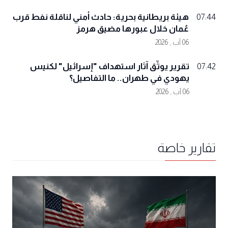
هيئة بريطانية بحرية: حادث أمني لناقلة نفط قرب
07:44
عُمان خلال عبورها مضيق هرمز
06 آب , 2026
تقرير يوثّق آثار استهداف "إسرائيل" لكنيس
07:42
يهودي في طهران.. ما التفاصيل؟
06 آب , 2026
تقارير خاصة