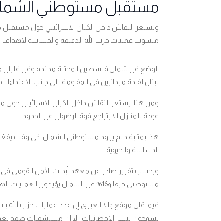
مستقبل مستوطني الشمال
ويستعر النقاش داخل الكيان الاسرائيلي حول مستقبل م
منسوب عمليات حزب الله الدقيقة والحساسة لاهداف محد
الوضع في شمال فلسطين المحتلة محتدم وفي غليان ميدان
لبنان لقادة ميدانيين في المقاومة، الى جانب الاعتداءات ال
ومن هنا، يستعر النقاش داخل الكيان الاسرائيلي حول م
عودة للمنازل الا بتراجع قوة الرضوان عن الحدود.
هذا بمثابة حلم يراود مستوطني الشمال، في وقت يفعّ
الحساسة والحيوية.
مستوطني حيفا و16% في الشمال يؤيدون العمليات الهجومية من دون التدهور إلى حرب إقليمية.
فيما قال موقع والا العبري إن عدد عمليات حزب الله بات 
يسمحون بنشر الإحصائيات، الا ان مستشفيات صفد تعمل