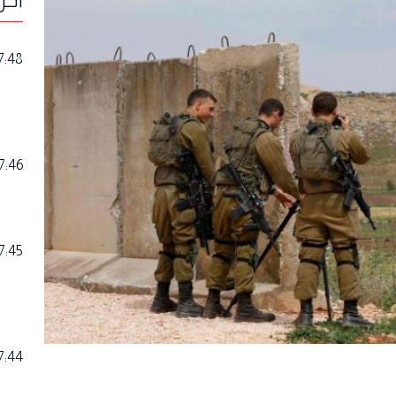
7:48
7:46
7:45
7:44