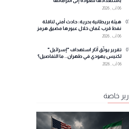
باستعدادها للعودة إلى التزاماتها
06 آب , 2026
هيئة بريطانية بحرية: حادث أمني لناقلة
0
نفط قرب عُمان خلال عبورها مضيق هرمز
06 آب , 2026
تقرير يوثّق آثار استهداف "إسرائيل"
0
لكنيس يهودي في طهران.. ما التفاصيل؟
06 آب , 2026
رير خاصة