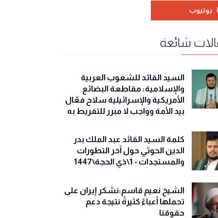
يوتيوب
لات شائعة
السيد القائد للشعوب العربية
والإسلامية: مقاطعة البضائع
الأمريكية والإسرائيلية سلاح فعّال
بيد الأمة وواجب لا مبرر للتفريط به
كلمة السيد القائد عبد الملك بدر
الدين الحوثي حول آخر التطورات
والمستجدات - 1\ذي الحجة\1447
الشيخ نعيم قاسم:نشكر إيران على
تحملها أعباءً كثيرةً نتيجة دعم
حقوقنا