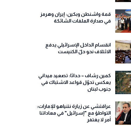
قمة واشنطن وبكين: إيران وهرمز
في صدارة الملفات الشائكة
انقسام الداخل الإسرائيلي يدفع
الائتلاف نحو حلّ الكنيست
كمين رشاف – حداثا: تصعيد ميداني
يعكس تحوّل قواعد الاشتباك في
جنوب لبنان
عراقتشي عن زيارة نتنياهو للإمارات:
التواطؤ مع "إسرائيل" في معاداتنا
أمر لا يغتفر