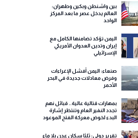
بين واشنطن وبكين وطهران:
العالم يدخل عصر ما بعد المركز
الواحد
اليمن تؤكد تضامنها الكامل مع
إيران وتدين العدوان الأمريكي
الإسرائيلي
صنعاء: اليمن أفشل الإغراءات
وفرض معادلات جديدة في البحر
الأحمر
بمهارات قتالية عالية.. قبائل نهم
تجدد النفير العام وتنتظر إشارة
البدء لخوض معركة الفتح الموعود
تقرير دولي: ثلثا سكان عدن بلا ماء