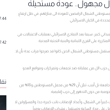
 مجهول.. عودة مستحيلة
ستوطني الشمال الرافضين للعودة الى منازلهم، في ظل ارتفاع
7:44
دة في الكيان الاسرائيلي.
ي كبير، سيما بعد التمادي الاسرائيلي بعمليات الاغتيالات في
متكررة على القرى اللبنانية والبنية التحتية المدنية.
7:42
ستقبل مستوطني الشمال، الذين كانوا قد صرحوا مرات عدة بأن لا
ل حزب الل من عملياته ضد تجمعات وتمركزات ومواقع العدو
تقا
وبحسب تقرير صادر عن معهد أبحاث الأمن القومي في جامعة تل أبيب، تبيّن أن 29% من مجمل المستوطنين و18% من
كبيراً في الشمال، وأعداد الإصابات باتت كبيرة جدا، والمسؤولين لا
 على مدار الساعة وتستقبل عشرات الإصابات يومياً
.