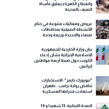
وانقطاع الكهرباء يعمّق مأساة
الصيف بالمدينة
عروض وفعاليات متنوعة في ختام
الأنشطة الصيفية بمحافظات
صنعاء والحديدة وريمة وحجة
‏بيان وزارة الخارجية للجمهورية
الإسلامية الإيرانية بشأن إدعاء
الكويت حول ضبط أربعة مواطنين
إيرانيين
"نيويورك تايمز": الاستخبارات
تناقض رواية ترامب.. طهران
استعادت قدراتها العسكرية
الصحة اللبنانية: 13 شهيدا و 14