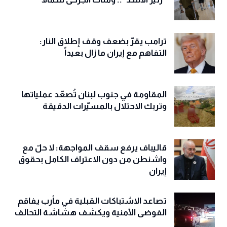
ترامب يقرّ بضعف وقف إطلاق النار:
التفاهم مع إيران ما زال بعيداً
المقاومة في جنوب لبنان تُصعّد عملياتها
وتربك الاحتلال بالمسيّرات الدقيقة
قاليباف يرفع سقف المواجهة: لا حلّ مع
واشنطن من دون الاعتراف الكامل بحقوق
إيران
تصاعد الاشتباكات القبلية في مأرب يفاقم
الفوضى الأمنية ويكشف هشاشة التحالف