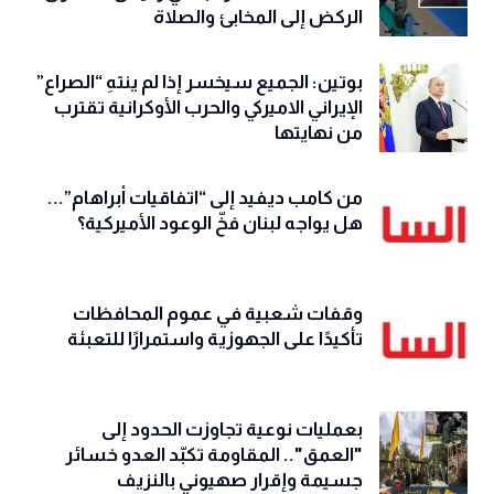
الركض إلى المخابئ والصلاة
بوتين: الجميع سيخسر إذا لم ينتهِ “الصراع”
الإيراني الاميركي والحرب الأوكرانية تقترب
من نهايتها
من كامب ديفيد إلى “اتفاقيات أبراهام”...
هل يواجه لبنان فخّ الوعود الأميركية؟
وقفات شعبية في عموم المحافظات
تأكيدًا على الجهوزية واستمرارًا للتعبئة
بعمليات نوعية تجاوزت الحدود إلى
"العمق".. المقاومة تكبّد العدو خسائر
جسيمة وإقرار صهيوني بالنزيف