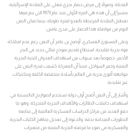
المحتلة، وصولاً إلى فرض حصار بحري فعلي على الملاحة الإسرائيلية،
مشيراً إلى أن هذه هي المرة الأولى منذ عام 1973 التي يتم فيها
تعطيل الملاحة المرتبطة بالعدو لفترة طويلة، بينما تمكن اليمن
اليوم من مواصلة هذا الحصار على مدى عامين
.
وعلى المستوى العسكري، أوضح بن عامر أن اليمن، رغم عدم امتلاكه
قوة بحرية تقليدية، استطاع تقديم نموذج قتالي جديد في البحر
الأحمر، خصوصاً بعد سنوات من استهداف العدوان للبنية البحرية
اليمنية وخفر السواحل، مبيناً أن المعركة كشفت قدرة اليمن على
مواجهة أقوى بحرية في العالم بأسلحة منخفضة الكلفة وبتكتيكات
غير تقليدية
.
وأشار إلى أن اليمن أصبح أول دولة تستخدم الصواريخ الباليستية في
استهداف حاملات الطائرات والأهداف البحرية المتحركة، وهو ما
دفع العديد من مراكز الدراسات العسكرية العالمية إلى متابعة
التطورات الميدانية بدقة، والدعوة إلى تعديل مناهج الكليات البحرية
والعسكرية في ضوء ما فرضته التجربة اليمنية من متغيرات
.