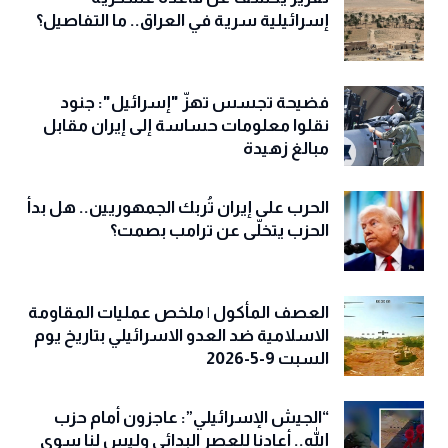
إسرائيلية سرية في العراق.. ما التفاصيل؟
فضيحة تجسس تهزّ "إسرائيل": جنود
نقلوا معلومات حساسة إلى إيران مقابل
مبالغ زهيدة
الحرب على إيران تُربك الجمهوريين.. هل بدأ
الحزب يتخلّى عن ترامب بصمت؟
العصف المأكول | ملخص عمليات المقاومة
الاسلامية ضد العدو الاسرائيلي بتاريخ يوم
السبت 9-5-2026
“الجيش الإسرائيلي”: عاجزون أمام حزب
الله.. أعادنا للعصر البدائي وليس لنا سوى