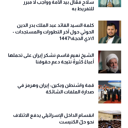
سلاح فعّال بيد الأمة وواجب لا مبرر
للتفريط به
كلمة السيد القائد عبد الملك بدر الدين
الحوثي حول آخر التطورات والمستجدات -
1\ذي الحجة\1447
الشيخ نعيم قاسم:نشكر إيران على تحملها
أعباءً كثيرةً نتيجة دعم حقوقنا
قمة واشنطن وبكين: إيران وهرمز في
صدارة الملفات الشائكة
انقسام الداخل الإسرائيلي يدفع الائتلاف
نحو حلّ الكنيست