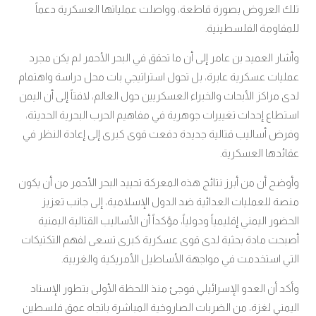
تلك العروض بصورة قاطعة، وواصلت عملياتها العسكرية دعماً
للمقاومة الفلسطينية
.
وأشار العميد بن عامر إلى أن ما تحقق في البحر الأحمر لم يكن مجرد
عمليات عسكرية عابرة، بل تحول استراتيجي بات محل دراسة واهتمام
لدى مراكز الأبحاث والخبراء العسكريين حول العالم، لافتاً إلى أن اليمن
استطاع إحداث تغييرات جوهرية في مفاهيم الحرب البحرية الحديثة،
وفرض أساليب قتالية جديدة دفعت قوى كبرى إلى إعادة النظر في
عقائدها العسكرية
.
وأوضح أن من أبرز نتائج هذه المعركة تحييد البحر الأحمر من أن يكون
منصة للعمليات العدائية ضد الدول الإسلامية، إلى جانب تعزيز
الحضور اليمني إقليمياً ودولياً، مؤكداً أن الأساليب القتالية اليمنية
أصبحت مادة بحثية لدى قوى عسكرية كبرى تسعى لفهم التكتيكات
التي استخدمت في مواجهة الأساطيل الأمريكية والغربية
.
وأكد أن العدو الإسرائيلي فوجئ منذ اللحظة الأولى بتطور الإسناد
اليمني لغزة، من الضربات الصاروخية المباشرة باتجاه عمق فلسطين