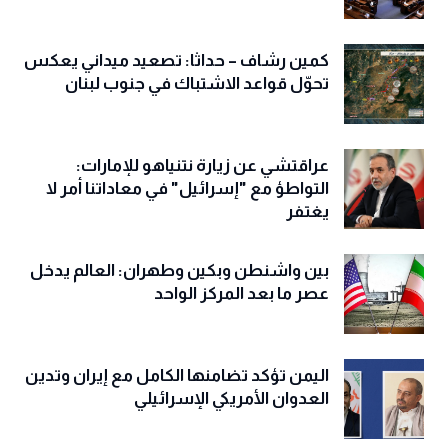
كمين رشاف – حداثا: تصعيد ميداني يعكس
تحوّل قواعد الاشتباك في جنوب لبنان
عراقتشي عن زيارة نتنياهو للإمارات:
التواطؤ مع "إسرائيل" في معاداتنا أمر لا
يغتفر
بين واشنطن وبكين وطهران: العالم يدخل
عصر ما بعد المركز الواحد
اليمن تؤكد تضامنها الكامل مع إيران وتدين
العدوان الأمريكي الإسرائيلي