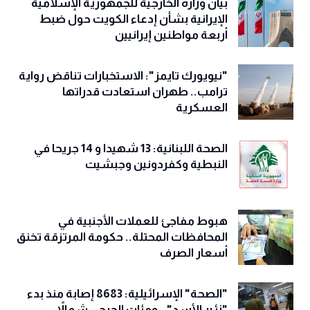
‏بيان وزارة الخارجية للجمهورية الإسلامية
الإيرانية بشأن إدعاء الكويت حول ضبط
أربعة مواطنين إيرانيين
"نيويورك تايمز": الاستخبارات تناقض رواية
ترامب.. طهران استعادت قدراتها
العسكرية
الصحة اللبنانية: 13 شهيدا و 14 جريحا في
النبطية وكفردونين وجبشيت
هبوط مفاجئ للعملات الأجنبية في
المحافظات المحتلة.. حكومة المرتزقة تخنق
أسعار الصرف
"الصحة" الإسرائيلية: 8683 إصابة منذ بدء
"زئير الأسد".. ومئات الجرحى شمالاً