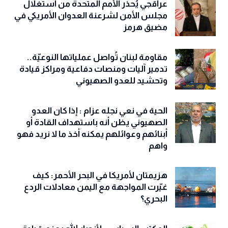
عراقجي يُحذّر الأمم المتحدة من استغلال
مجلس الأمن لشرعنة العدوان الأمريكي في
مضيق هرمز
مقاومة لبنان تُواصل عملياتها النوعيّة..
تدمير آليات ومنصات دفاعية ومراكز قيادة
وتحشيد للعدو الصهيوني
الحية في نعي نجله عزام : إذا كان العدو
الصهيوني يظن أنه باستهداف القادة أو
أبنائهم وعوائلهم يمكنه أخذ ما لا نريد فهو
واهم
هزيمتان لأمريكا في البحر الأحمر: كيف
غيّرت المواجهة مع اليمن معادلات الردع
البحري؟