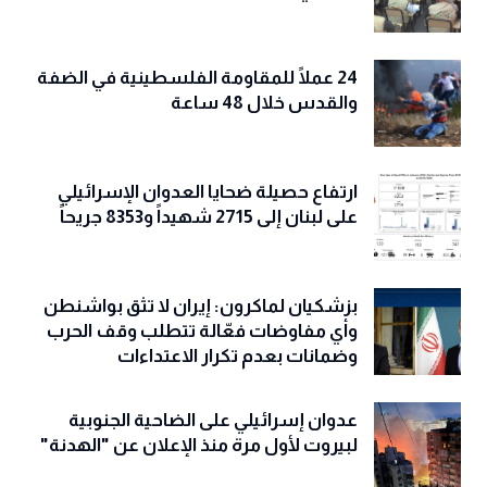
24 عملًا للمقاومة الفلسطينية في الضفة
والقدس خلال 48 ساعة
ارتفاع حصيلة ضحايا العدوان الإسرائيلي
على لبنان إلى 2715 شهيداً و8353 جريحاً
بزشكيان لماكرون: إيران لا تثق بواشنطن
وأي مفاوضات فعّالة تتطلب وقف الحرب
وضمانات بعدم تكرار الاعتداءات
عدوان إسرائيلي على الضاحية الجنوبية
لبيروت لأول مرة منذ الإعلان عن "الهدنة"