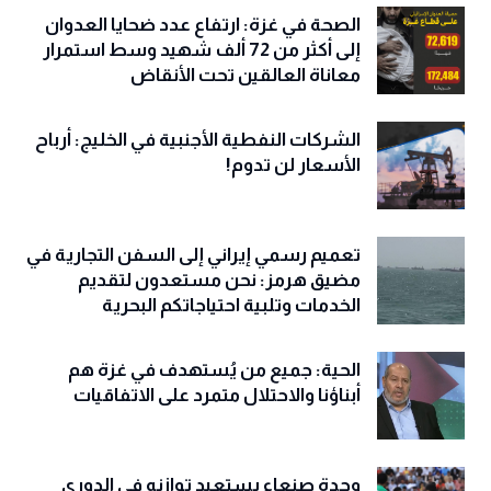
الصحة في غزة: ارتفاع عدد ضحايا العدوان
إلى أكثر من 72 ألف شهيد وسط استمرار
معاناة العالقين تحت الأنقاض
الشركات النفطية الأجنبية في الخليج: أرباح
الأسعار لن تدوم!
تعميم رسمي إيراني إلى السفن التجارية في
مضيق هرمز: نحن مستعدون لتقديم
الخدمات وتلبية احتياجاتكم البحرية
الحية: جميع من يُستهدف في غزة هم
أبناؤنا والاحتلال متمرد على الاتفاقيات
وحدة صنعاء يستعيد توازنه في الدوري