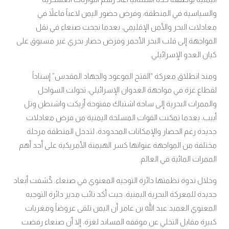
والسياسية في المنطقة، وفرض حضور اليمن لاعباً فاعلاً في
معادلات البحر والأمن الإقليمي، بعدما نجحت صنعاء في نقل
المواجهة إلى قلب البحر الأحمر وفرض حصار بحري غير مسبوق على
كيان العدو الإسرائيلي
.
ومنذ انطلاق معركة “الفتح الموعود والجهاد المقدس” إسناداً
لقطاع غزة في مواجهة العدوان الإسرائيلي، تحولت السواحل
والممرات البحرية إلى ساحة اشتباك مفتوحة أربكت واشنطن وتل
أبيب، بعدما تمكنت القوات المسلحة اليمنية من فرض معادلات
جديدة رغم الحصار والإمكانات المحدودة، لتدخل المنطقة مرحلة
مختلفة من المواجهة عنوانها كسر الهيمنة الأمريكية على أحد أهم
الممرات المائية في العالم
.
وخلال ندوة نظمتها دائرة التوجيه المعنوي في صنعاء، كُشفت أبعاد
جديدة للمعركة البحرية اليمنية، حيث أكد نائب مدير دائرة التوجيه
المعنوي العميد عبد الله بن عامر أن اليمن تلقى عروضاً ومغريات
كبيرة مقابل التخلي عن موقفه المساند لغزة، إلا أن صنعاء رفضت