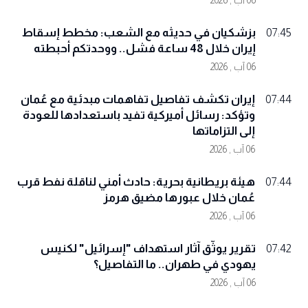
06 آب , 2026
بزشكيان في حديثه مع الشعب: مخطط إسقاط
07:45
إيران خلال 48 ساعة فشل.. ووحدتكم أحبطته
06 آب , 2026
إيران تكشف تفاصيل تفاهمات مبدئية مع عُمان
07:44
وتؤكد: رسائل أميركية تفيد باستعدادها للعودة
إلى التزاماتها
06 آب , 2026
هيئة بريطانية بحرية: حادث أمني لناقلة نفط قرب
07:44
عُمان خلال عبورها مضيق هرمز
06 آب , 2026
تقرير يوثّق آثار استهداف "إسرائيل" لكنيس
07:42
يهودي في طهران.. ما التفاصيل؟
06 آب , 2026