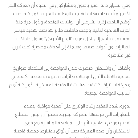
وفي السياق ذاته، اعتبر باحثون ومشاركون في الندوة أن معركة البحر
الأحمر مثّلت بداية نهاية الهيمنة المطلقة للبحرية الأمريكية، حيث
أوضح الباحث زكريا الشرعبي أن الولايات المتحدة، ولأول مرة منذ
الحرب العالمية الثانية، وجدت حاملات طائراتها تحت تهديد مباشر
ومستمر، ما أدى إلى تآكل صورة “الردع الأمريكي” وتحول حاملات
الطائرات من أدوات ضغط وهيمنة إلى أهداف محاصرة تحت نيران
غير متناظرة
.
وأضاف أن واشنطن اضطرت خلال المواجهة إلى استخدام صواريخ
دفاعية باهظة الثمن لمواجهة طائرات مسيرة منخفضة الكلفة، في
معركة استنزاف كشفت هشاشة العقيدة العسكرية الأمريكية أمام
أساليب المواجهة الجديدة
.
بدوره، شدد العقيد رشاد الوتيري على أهمية مواكبة الإعلام
للتطورات التي فرضتها المعركة البحرية، معتبراً أن اليمن استطاع
تقديم نموذج جهادي قائم على المواجهة المباشرة مع قوى
الاستكبار، وأن هذه المعركة يجب أن تُوثق باعتبارها محطة فاصلة