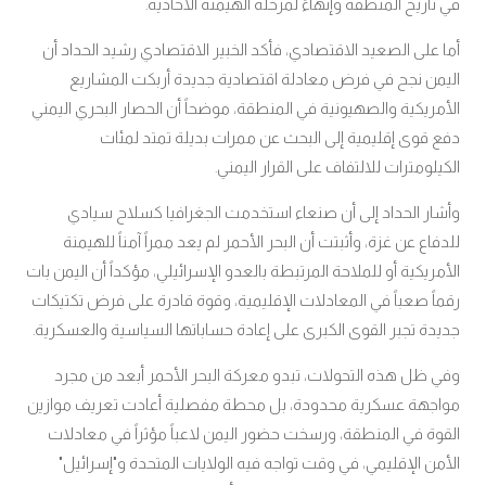
في تاريخ المنطقة وإنهاءً لمرحلة الهيمنة الأحادية
.
أما على الصعيد الاقتصادي، فأكد الخبير الاقتصادي رشيد الحداد أن
اليمن نجح في فرض معادلة اقتصادية جديدة أربكت المشاريع
الأمريكية والصهيونية في المنطقة، موضحاً أن الحصار البحري اليمني
دفع قوى إقليمية إلى البحث عن ممرات بديلة تمتد لمئات
الكيلومترات للالتفاف على القرار اليمني
.
وأشار الحداد إلى أن صنعاء استخدمت الجغرافيا كسلاح سيادي
للدفاع عن غزة، وأثبتت أن البحر الأحمر لم يعد ممراً آمناً للهيمنة
الأمريكية أو للملاحة المرتبطة بالعدو الإسرائيلي، مؤكداً أن اليمن بات
رقماً صعباً في المعادلات الإقليمية، وقوة قادرة على فرض تكتيكات
جديدة تجبر القوى الكبرى على إعادة حساباتها السياسية والعسكرية
.
وفي ظل هذه التحولات، تبدو معركة البحر الأحمر أبعد من مجرد
مواجهة عسكرية محدودة، بل محطة مفصلية أعادت تعريف موازين
القوة في المنطقة، ورسخت حضور اليمن لاعباً مؤثراً في معادلات
الأمن الإقليمي، في وقت تواجه فيه الولايات المتحدة و"إسرائيل"