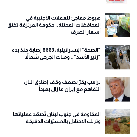
هبوط مفاجئ للعملات الأجنبية في
المحافظات المحتلة.. حكومة المرتزقة تخنق
أسعار الصرف
"الصحة" الإسرائيلية: 8683 إصابة منذ بدء
"زئير الأسد".. ومئات الجرحى شمالاً
ترامب يقرّ بضعف وقف إطلاق النار:
التفاهم مع إيران ما زال بعيداً
المقاومة في جنوب لبنان تُصعّد عملياتها
وتربك الاحتلال بالمسيّرات الدقيقة