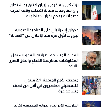
بزشكيان لماكرون: إيران لا تثق بواشنطن
وأي مفاوضات فعّالة تتطلب وقف الحرب
وضمانات بعدم تكرار الاعتداءات
عدوان إسرائيلي على الضاحية الجنوبية
لبيروت لأول مرة منذ الإعلان عن "الهدنة"
القوات المسلحة الايرانية: العدو يستغل
المفاوضات لممارسة الخداع وإلحاق الضرر
بالبلاد
متحدث الأمم المتحدة: 2.1 مليون
فلسطيني محاصرون في أقل من نصف
مساحة غزة
الخارجية الإيرانية: الدولة المضيفة لكأس