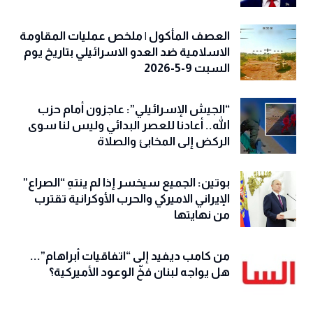
العصف المأكول | ملخص عمليات المقاومة
الاسلامية ضد العدو الاسرائيلي بتاريخ يوم
السبت 9-5-2026
“الجيش الإسرائيلي”: عاجزون أمام حزب
الله.. أعادنا للعصر البدائي وليس لنا سوى
الركض إلى المخابئ والصلاة
بوتين: الجميع سيخسر إذا لم ينتهِ “الصراع”
الإيراني الاميركي والحرب الأوكرانية تقترب
من نهايتها
من كامب ديفيد إلى “اتفاقيات أبراهام”...
هل يواجه لبنان فخّ الوعود الأميركية؟