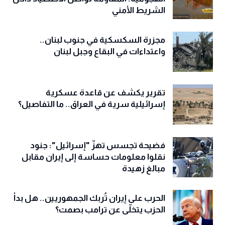
الشريط الأمني
مجزرة السكسكية في جنوب لبنان..
واعتداءات في البقاع وجبل لبنان
تقرير يكشف عن قاعدة عسكرية
إسرائيلية سرية في العراق.. ما التفاصيل؟
فضيحة تجسس تهزّ "إسرائيل": جنود
نقلوا معلومات حساسة إلى إيران مقابل
مبالغ زهيدة
الحرب على إيران تُربك الجمهوريين.. هل بدأ
الحزب يتخلّى عن ترامب بصمت؟