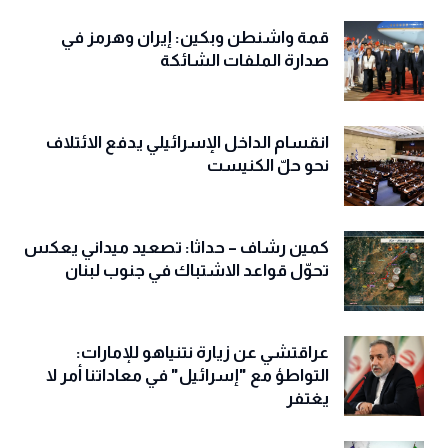
قمة واشنطن وبكين: إيران وهرمز في
صدارة الملفات الشائكة
انقسام الداخل الإسرائيلي يدفع الائتلاف
نحو حلّ الكنيست
كمين رشاف – حداثا: تصعيد ميداني يعكس
تحوّل قواعد الاشتباك في جنوب لبنان
عراقتشي عن زيارة نتنياهو للإمارات:
التواطؤ مع "إسرائيل" في معاداتنا أمر لا
يغتفر