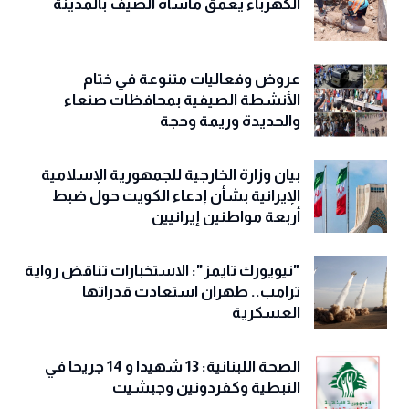
الكهرباء يعمّق مأساة الصيف بالمدينة
عروض وفعاليات متنوعة في ختام
الأنشطة الصيفية بمحافظات صنعاء
والحديدة وريمة وحجة
‏بيان وزارة الخارجية للجمهورية الإسلامية
الإيرانية بشأن إدعاء الكويت حول ضبط
أربعة مواطنين إيرانيين
"نيويورك تايمز": الاستخبارات تناقض رواية
ترامب.. طهران استعادت قدراتها
العسكرية
الصحة اللبنانية: 13 شهيدا و 14 جريحا في
النبطية وكفردونين وجبشيت