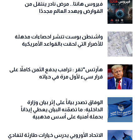
فيروس هانتا.. مرض نادر ينتقل من
القوارض ويهدد العالم مجددًا
واشنطن بوست تنشر احصاءات مذهلة
للأضرار التي لحقت بالقواعد الأمريكية
هآرتس"تقر : ترامب يدفع الثمن كاملاً على
قرار سيء لأول مرة في حياته
الوفاق تصدر بياناً على إثر بيان وزارة
الداخلية: ما تضمّنه البيان يعطي إيذاناً
بحملة أمنية على أسس مذهبية
الاتحاد الأوروبي يدرس خيارات طارئة لتفادي