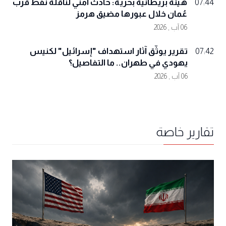
هيئة بريطانية بحرية: حادث أمني لناقلة نفط قرب
07:44
عُمان خلال عبورها مضيق هرمز
06 آب , 2026
تقرير يوثّق آثار استهداف "إسرائيل" لكنيس
07:42
يهودي في طهران.. ما التفاصيل؟
06 آب , 2026
تقارير خاصة