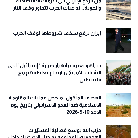
من الردع الإيراني إلى الأزمات الاقتصادية
والجوية.. تداعيات الحرب تتجاوز وقف النار
إيران ترفع سقف شروطها لوقف الحرب
نتنياهو يعترف بانهيار صورة “إسرائيل” لدى
الشباب الأمريكي وارتفاع تعاطفهم مع
فلسطين
العصف المأكول | ملخص عمليات المقاومة
الاسلامية ضد العدو الاسرائيلي بتاريخ يوم
الاحد 10-5-2026
حزب الله يوسع فعالية المسيّرات
الهجومية: المقاومة تواصل الاصطياد داخل