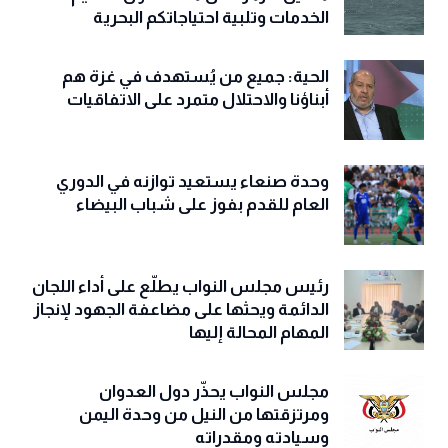
الخدمات وتلبية احتياجاتكم البحرية
الحية: جميع من يُستهدف في غزة هم
أبناؤنا والاحتلال متمرد على الاتفاقيات
وحدة صنعاء يستعيد توازنه في الدوري
العام للقدم بفوز على شباب البيضاء
رئيس مجلس النواب يطلّع على أداء اللجان
الدائمة ويحثها على مضاعفة الجهود لإنجاز
المهام المحالة إليها
مجلس النواب يحذّّر دول العدوان
ومرتزقتها من النيل من وحدة اليمن
وسيادته ومقدراته