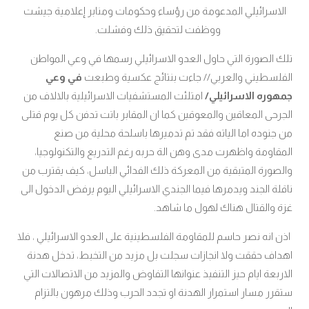
الاسرائيلي المدعومة من رؤساء وحكومات ومنابر إعلامية جيشت
ووظفت لتحقيق ذلك وفشلت.
تلك الصورة التي حاول العدو الاسرائيلي رسمها في وعي المواطن
الفلسطيني والعربي// جاءت بنتائج عكسية وطبعت
في وعي
جمهوره الاسرائيلي/
امتلئت المستشفيات الاسرائيلية بالالاف من
الجرحى المعاقين والمعوقين كما ان المقابر باتت تدفن كل يوم قتلى
من جنوده اما الياته فقد تم تدميرها باسلحة محلية من صنع
المقاومة واظهرت مدى وهن الة حربه رغم التدريع والتكنولوجيا،
والصورة المتبقية من المعركة ذلك الفدائي الباسل، كيف يقترب من
ناقلة الجند ويدمرها فيما الجندي الاسرائيلي اليوم يرفض الدخول الى
غزة والقتال هناك لهول ما شاهد.
اذن انه نصر حاسم للمقاومة الفلسطينية على العدو الاسرائيلي ، فلا
اهداف حققت ولا انجازات سجلت بل مزيد من التخبط، تدخل هدنة
الاربعة ايام حيز التنفيذ عنوانها التفاوض والمزيد من الاتصالات التي
ستقرر مسار استمرار الهدنة او تجدد الحرب وذلك مرهون بالتزام