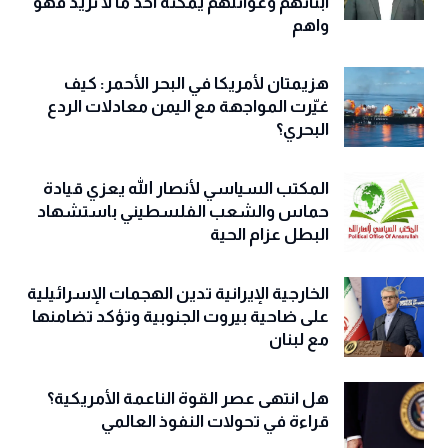
أبنائهم وعوائلهم يمكنه أخذ ما لا نريد فهو
واهم
هزيمتان لأمريكا في البحر الأحمر: كيف
غيّرت المواجهة مع اليمن معادلات الردع
البحري؟
المكتب السياسي لأنصار الله يعزي قيادة
حماس والشعب الفلسطيني باستشهاد
البطل عزام الحية
الخارجية الإيرانية تدين الهجمات الإسرائيلية
على ضاحية بيروت الجنوبية وتؤكد تضامنها
مع لبنان
هل انتهى عصر القوة الناعمة الأمريكية؟
قراءة في تحولات النفوذ العالمي