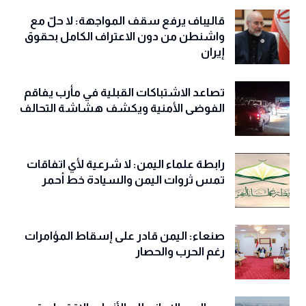
قاليباف يرفع سقف المواجهة: لا حلّ مع
واشنطن من دون الاعتراف الكامل بحقوق
إيران
تصاعد الاشتباكات القبلية في مأرب يفاقم
الفوضى الأمنية ويكشف هشاشة التحالف
رابطة علماء اليمن: لا شرعية لأي اتفاقات
تمس ثروات اليمن والسيادة خط أحمر
صنعاء: اليمن قادر على إسقاط المؤامرات
رغم الحرب والحصار