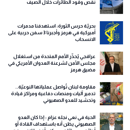
نقص وقود الطائرات خلال الصيف
بحريّة حرس الثورة: استهدفنا مدمرات
أميركية في هرمز وأجبرنا 3 سفن حربية على
الانسحاب
عراقجي يُحذّر الأمم المتحدة من استغلال
مجلس الأمن لشرعنة العدوان الأمريكي في
مضيق هرمز
مقاومة لبنان تُواصل عملياتها النوعيّة..
تدمير آليات ومنصات دفاعية ومراكز قيادة
وتحشيد للعدو الصهيوني
الحية في نعي نجله عزام : إذا كان العدو
الصهيوني يظن أنه باستهداف القادة أو