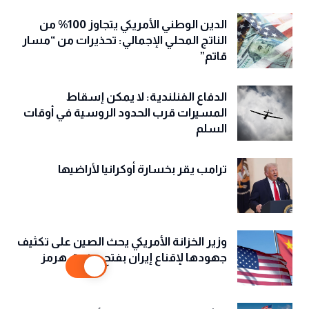
الدين الوطني الأمريكي يتجاوز 100% من
الناتج المحلي الإجمالي: تحذيرات من “مسار
قاتم”
الدفاع الفنلندية: لا يمكن إسقاط
المسيرات قرب الحدود الروسية في أوقات
السلم
ترامب يقر بخسارة أوكرانيا لأراضيها
وزير الخزانة الأمريكي يحث الصين على تكثيف
جهودها لإقناع إيران بفتح مضيق هرمز