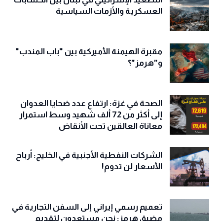
العسكرية والأزمات السياسية
مقبرة الهيمنة الأميركية بين "باب المندب"
و"هرمز"؟
الصحة في غزة: ارتفاع عدد ضحايا العدوان
إلى أكثر من 72 ألف شهيد وسط استمرار
معاناة العالقين تحت الأنقاض
الشركات النفطية الأجنبية في الخليج: أرباح
الأسعار لن تدوم!
تعميم رسمي إيراني إلى السفن التجارية في
مضيق هرمز: نحن مستعدون لتقديم