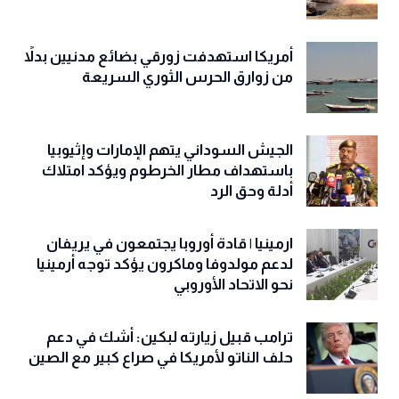
أمريكا استهدفت زورقي بضائع مدنيين بدلاً
من زوارق الحرس الثوري السريعة
الجيش السوداني يتهم الإمارات وإثيوبيا
باستهداف مطار الخرطوم ويؤكد امتلاك
أدلة وحق الرد
ارمينيا | قادة أوروبا يجتمعون في يريفان
لدعم مولدوفا وماكرون يؤكد توجه أرمينيا
نحو الاتحاد الأوروبي
ترامب قبيل زيارته لبكين: أشك في دعم
حلف الناتو لأمريكا في صراع كبير مع الصين