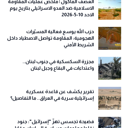
العصف المأكول | ملخص عمليات المقاومة
الاسلامية ضد العدو الاسرائيلي بتاريخ يوم
الاحد 10-5-2026
حزب الله يوسع فعالية المسيّرات
الهجومية: المقاومة تواصل الاصطياد داخل
الشريط الأمني
مجزرة السكسكية في جنوب لبنان..
واعتداءات في البقاع وجبل لبنان
تقرير يكشف عن قاعدة عسكرية
إسرائيلية سرية في العراق.. ما التفاصيل؟
فضيحة تجسس تهزّ "إسرائيل": جنود