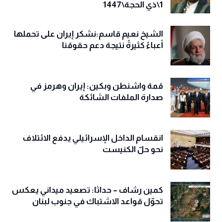
1\ذي الحجة\1447
الشيخ نعيم قاسم:نشكر إيران على تحملها
أعباءً كثيرةً نتيجة دعم حقوقنا
قمة واشنطن وبكين: إيران وهرمز في
صدارة الملفات الشائكة
انقسام الداخل الإسرائيلي يدفع الائتلاف
نحو حلّ الكنيست
كمين رشاف – حداثا: تصعيد ميداني يعكس
تحوّل قواعد الاشتباك في جنوب لبنان