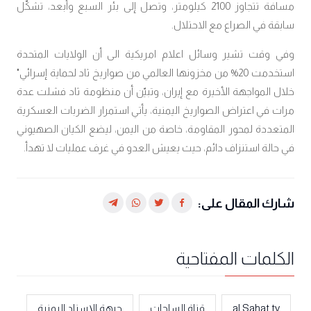
مسافة تتجاوز 2100 كيلومتر، وتصل إلى بئر السبع وأبعد، تشكّل
سابقة في الصراع مع الاحتلال.
وفي وقت تشير وسائل اعلام امريكية الى أن الولايات المتحدة
استخدمت 20% من مخزونها العالمي من صواريخ ثاد لحماية إسرائي"
خلال المواجهة الأخيرة مع إيران، وتبيّن أن منظومة ثاد فشلت عدة
مرات في اعتراض الصواريخ اليمنية، يأتي استمرار الضربات العسكرية
المتعددة لمحور المقاومة، خاصة من اليمن، ليضع الكيان الصهيوني
في حالة استنزاف دائم، حيث يعيش العدو في غرف عمليات لا تهدأ.
شارك المقال على:
الكلمات المفتاحية
al Sahat tv
قناة الساحات
جبهة الإسناد اليمنية