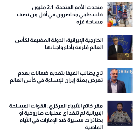
متحدث الأمم المتحدة: 2.1 مليون
فلسطيني محاصرون في أقل من نصف
مساحة غزة
الخارجية الإيرانية: الدولة المضيفة لكأس
العالم مُلزمة بأداء واجباتها
تاج يطالب الفيفا بتقديم ضمانات بعدم
تعرض بعثة إيران للإساءة في كأس العالم
مقر خاتم الأنبياء المركزي: القوات المسلحة
الإيرانية لم تنفذ أي عمليات صاروخية أو
بطائرات مسيرة ضد الإمارات في الأيام
الماضية