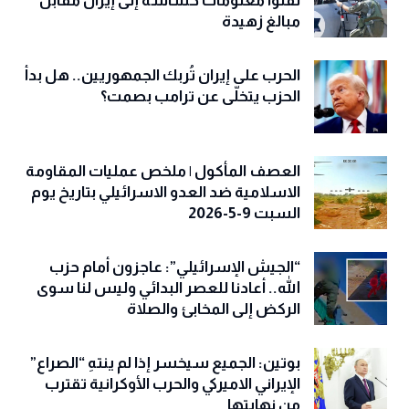
نقلوا معلومات حساسة إلى إيران مقابل
مبالغ زهيدة
الحرب على إيران تُربك الجمهوريين.. هل بدأ
الحزب يتخلّى عن ترامب بصمت؟
العصف المأكول | ملخص عمليات المقاومة
الاسلامية ضد العدو الاسرائيلي بتاريخ يوم
السبت 9-5-2026
“الجيش الإسرائيلي”: عاجزون أمام حزب
الله.. أعادنا للعصر البدائي وليس لنا سوى
الركض إلى المخابئ والصلاة
بوتين: الجميع سيخسر إذا لم ينتهِ “الصراع”
الإيراني الاميركي والحرب الأوكرانية تقترب
من نهايتها