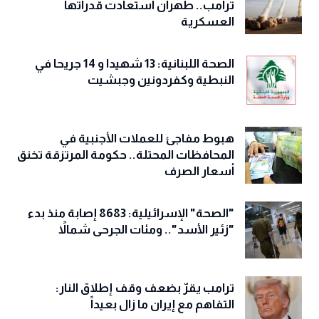
ترامب.. طهران استعادت قدراتها
العسكرية
الصحة اللبنانية: 13 شهيدا و 14 جريحا في
النبطية وكفردونين وجبشيت
هبوط مفاجئ للعملات الأجنبية في
المحافظات المحتلة.. حكومة المرتزقة تخنق
أسعار الصرف
"الصحة" الإسرائيلية: 8683 إصابة منذ بدء
"زئير الأسد".. ومئات الجرحى شمالاً
ترامب يقرّ بضعف وقف إطلاق النار:
التفاهم مع إيران ما زال بعيداً