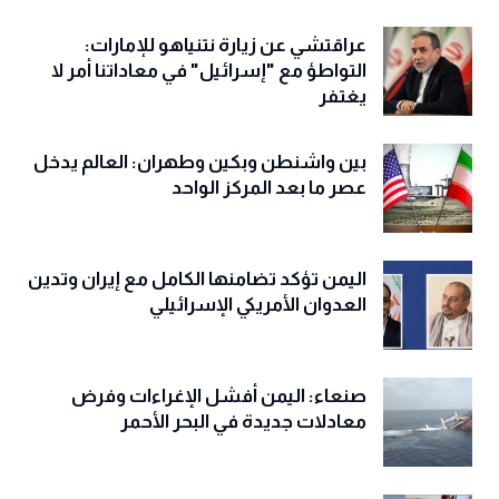
عراقتشي عن زيارة نتنياهو للإمارات:
التواطؤ مع "إسرائيل" في معاداتنا أمر لا
يغتفر
بين واشنطن وبكين وطهران: العالم يدخل
عصر ما بعد المركز الواحد
اليمن تؤكد تضامنها الكامل مع إيران وتدين
العدوان الأمريكي الإسرائيلي
صنعاء: اليمن أفشل الإغراءات وفرض
معادلات جديدة في البحر الأحمر