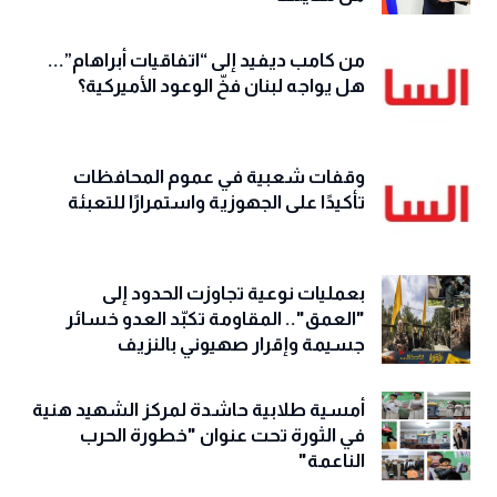
من كامب ديفيد إلى “اتفاقيات أبراهام”...
هل يواجه لبنان فخّ الوعود الأميركية؟
وقفات شعبية في عموم المحافظات
تأكيدًا على الجهوزية واستمرارًا للتعبئة
بعمليات نوعية تجاوزت الحدود إلى
"العمق".. المقاومة تكبّد العدو خسائر
جسيمة وإقرار صهيوني بالنزيف
أمسية طلابية حاشدة لمركز الشهيد هنية
في الثورة تحت عنوان "خطورة الحرب
الناعمة"