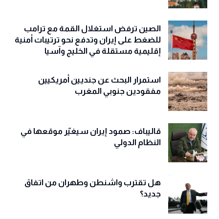
الصين ترفض استغلال القمة مع ترامب
للضغط على إيران وتدفع نحو ترتيبات أمنية
إقليمية مستقلة في الخليج وآسيا
استمرار البحث عن جنديين أمريكيين
مفقودين جنوبي المغرب
قاليباف: صمود إيران سيغيّر موقعها في
النظام الدولي
هل تقترب واشنطن وطهران من اتفاق
جديد؟