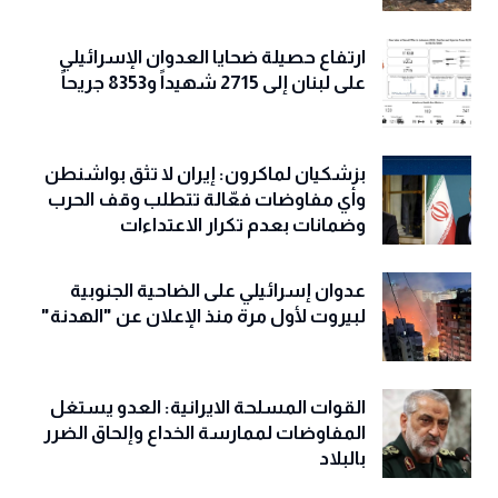
ارتفاع حصيلة ضحايا العدوان الإسرائيلي
على لبنان إلى 2715 شهيداً و8353 جريحاً
بزشكيان لماكرون: إيران لا تثق بواشنطن
وأي مفاوضات فعّالة تتطلب وقف الحرب
وضمانات بعدم تكرار الاعتداءات
عدوان إسرائيلي على الضاحية الجنوبية
لبيروت لأول مرة منذ الإعلان عن "الهدنة"
القوات المسلحة الايرانية: العدو يستغل
المفاوضات لممارسة الخداع وإلحاق الضرر
بالبلاد