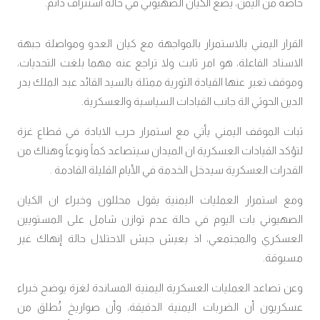
خاصة من اليمن، يضع الكيان الصهيوني في حالة استنزاف دائم.
القرار اليمني بالاستمرار بالمواجهة مع كيان العدو ومواصلة جبهة
الاسناد الفاعلة، هو امر ثابت ولا تراجع عنه مهما بلغت التحديات،
وموقف تعبر عنها القيادة الثورية ممثلة بالسيد القائد عبد الملك بدر
الدين الحوثي الة جانب القيادات السياسية والعسكرية.
ثبات الموقف اليمني يأتي مع استمرار حرب الابادة في قطاع غزة
لتؤكد القيادات العسكرية ان الميدان سيتصاعد كماً ونوعاً وهناك من
القدرات العسكرية سيدخل الخدمة في الأيام القليلة القادمة .
ومع استمرار العمليات اليمنية يقول محللون وخبراء ان الكيان
الصهيوني بات اليوم في حالة عدم توازن شامل على المستويين
العسكري والمجتمعي، اذ يعيش جيش الاحتلال حالة إنهاك غير
مسبوقة.
وعن تصاعد العمليات العسكرية اليمنية المساندة لغزة يوضح خبراء
عسكريون أن الضربات اليمنية الدقيقة، وأن صواريخ تُطلق من