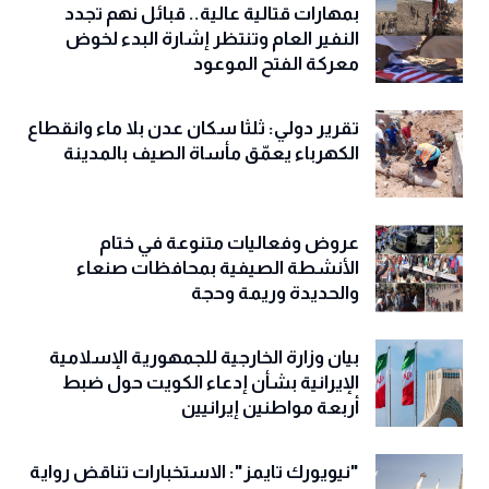
بمهارات قتالية عالية.. قبائل نهم تجدد
النفير العام وتنتظر إشارة البدء لخوض
معركة الفتح الموعود
تقرير دولي: ثلثا سكان عدن بلا ماء وانقطاع
الكهرباء يعمّق مأساة الصيف بالمدينة
عروض وفعاليات متنوعة في ختام
الأنشطة الصيفية بمحافظات صنعاء
والحديدة وريمة وحجة
‏بيان وزارة الخارجية للجمهورية الإسلامية
الإيرانية بشأن إدعاء الكويت حول ضبط
أربعة مواطنين إيرانيين
"نيويورك تايمز": الاستخبارات تناقض رواية