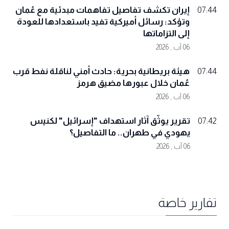
إيران تكشف تفاصيل تفاهمات مبدئية مع عُمان
07:44
وتؤكد: رسائل أميركية تفيد باستعدادها للعودة
إلى التزاماتها
06 آب , 2026
هيئة بريطانية بحرية: حادث أمني لناقلة نفط قرب
07:44
عُمان خلال عبورها مضيق هرمز
06 آب , 2026
تقرير يوثّق آثار استهداف "إسرائيل" لكنيس
07:42
يهودي في طهران.. ما التفاصيل؟
06 آب , 2026
تقارير خاصة