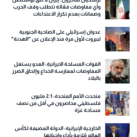
بزشكيان لماكرون: إيران لا تثق بواشنطن
وأي مفاوضات فعّالة تتطلب وقف الحرب
وضمانات بعدم تكرار الاعتداءات
عدوان إسرائيلي على الضاحية الجنوبية
لبيروت لأول مرة منذ الإعلان عن "الهدنة"
القوات المسلحة الايرانية: العدو يستغل
المفاوضات لممارسة الخداع وإلحاق الضرر
بالبلاد
متحدث الأمم المتحدة: 2.1 مليون
فلسطيني محاصرون في أقل من نصف
مساحة غزة
الخارجية الإيرانية: الدولة المضيفة لكأس
العالم مُلزمة بأداء واجباتها