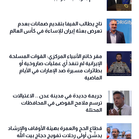
تاج يطالب الفيفا بتقديم ضمانات بعدم
تعرض بعثة إيران للإساءة في كأس العالم
مقر خاتم الأنبياء المركزي: القوات المسلحة
الإيرانية لم تنفذ أي عمليات صاروخية أو
بطائرات مسيرة ضد الإمارات في الأيام
الماضية
جريمة جديدة في مدينة عدن .. الاغتيالات
ترسم ملامح الفوضى في المحافظات
المحتلة
قطاع الحج والعمرة بهيئة الأوقاف والإرشاد
يدشّن أولى رحلات تفويج حجاج بيت الله