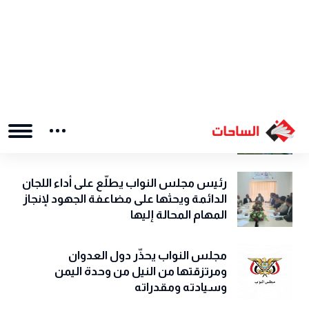
الخدمات وتلبية احتياجاتكم البحرية
الحية: جميع من يُستهدف في غزة هم
أبناؤنا والاحتلال متمرد على الاتفاقيات
وحدة صنعاء يستعيد توازنه في الدوري
العام للقدم بفوز على شباب البيضاء
رئيس مجلس النواب يطلّع على أداء اللجان
الدائمة ويحثها على مضاعفة الجهود لإنجاز
المهام المحالة إليها
مجلس النواب يحذّّر دول العدوان
ومرتزقتها من النيل من وحدة اليمن
وسيادته ومقدراته