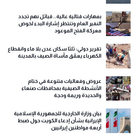
بمهارات قتالية عالية.. قبائل نهم تجدد
النفير العام وتنتظر إشارة البدء لخوض
معركة الفتح الموعود
تقرير دولي: ثلثا سكان عدن بلا ماء وانقطاع
الكهرباء يعمّق مأساة الصيف بالمدينة
عروض وفعاليات متنوعة في ختام
الأنشطة الصيفية بمحافظات صنعاء
والحديدة وريمة وحجة
‏بيان وزارة الخارجية للجمهورية الإسلامية
الإيرانية بشأن إدعاء الكويت حول ضبط
أربعة مواطنين إيرانيين