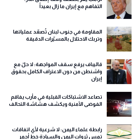
التفاهم مع إيران ما زال بعيداً
المقاومة في جنوب لبنان تُصعّد عملياتها
وتربك الاحتلال بالمسيّرات الدقيقة
قاليباف يرفع سقف المواجهة: لا حلّ مع
واشنطن من دون الاعتراف الكامل بحقوق
إيران
تصاعد الاشتباكات القبلية في مأرب يفاقم
الفوضى الأمنية ويكشف هشاشة التحالف
رابطة علماء اليمن: لا شرعية لأي اتفاقات
تمس ثروات اليمن والسيادة خط أحمر