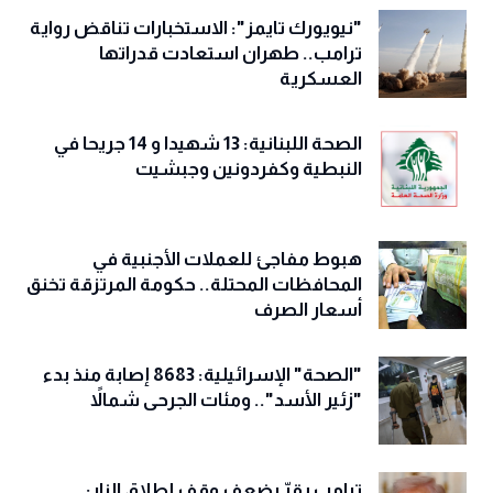
"نيويورك تايمز": الاستخبارات تناقض رواية
ترامب.. طهران استعادت قدراتها
العسكرية
الصحة اللبنانية: 13 شهيدا و 14 جريحا في
النبطية وكفردونين وجبشيت
هبوط مفاجئ للعملات الأجنبية في
المحافظات المحتلة.. حكومة المرتزقة تخنق
أسعار الصرف
"الصحة" الإسرائيلية: 8683 إصابة منذ بدء
"زئير الأسد".. ومئات الجرحى شمالاً
ترامب يقرّ بضعف وقف إطلاق النار: