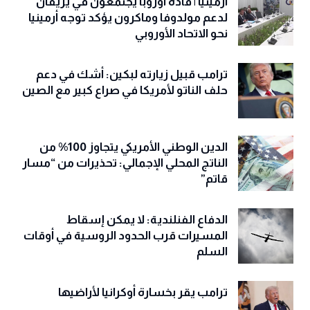
ارمينيا | قادة أوروبا يجتمعون في يريفان
لدعم مولدوفا وماكرون يؤكد توجه أرمينيا
نحو الاتحاد الأوروبي
ترامب قبيل زيارته لبكين: أشك في دعم
حلف الناتو لأمريكا في صراع كبير مع الصين
الدين الوطني الأمريكي يتجاوز 100% من
الناتج المحلي الإجمالي: تحذيرات من “مسار
قاتم”
الدفاع الفنلندية: لا يمكن إسقاط
المسيرات قرب الحدود الروسية في أوقات
السلم
ترامب يقر بخسارة أوكرانيا لأراضيها