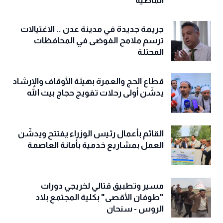
الماضية
جريمة جديدة في مدينة عدن .. الاغتيالات
ترسم ملامح الفوضى في المحافظات
المحتلة
قطاع الحج والعمرة بهيئة الأوقاف والإرشاد
يدشّن أولى رحلات تفويج حجاج بيت الله
القائم بأعمال رئيس الوزراء يفتتح ويدشّن
العمل بمشاريع خدمية بأمانة العاصمة
مسير وتطبيق قتالي لخريجي دورات
"طوفان الأقصى" بكلية المجتمع بلاد
الروس - سنحان