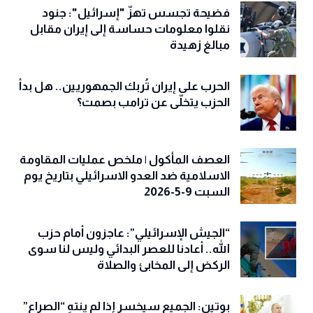
فضيحة تجسس تهزّ "إسرائيل": جنود
نقلوا معلومات حساسة إلى إيران مقابل
مبالغ زهيدة
الحرب على إيران تُربك الجمهوريين.. هل بدأ
الحزب يتخلّى عن ترامب بصمت؟
العصف المأكول | ملخص عمليات المقاومة
الاسلامية ضد العدو الاسرائيلي بتاريخ يوم
السبت 9-5-2026
“الجيش الإسرائيلي”: عاجزون أمام حزب
الله.. أعادنا للعصر البدائي وليس لنا سوى
الركض إلى المخابئ والصلاة
بوتين: الجميع سيخسر إذا لم ينتهِ “الصراع”