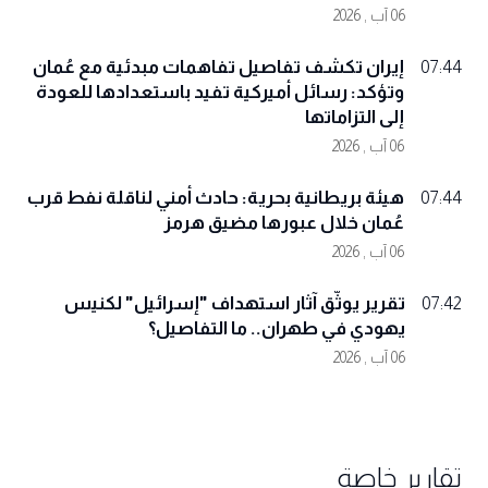
06 آب , 2026
إيران تكشف تفاصيل تفاهمات مبدئية مع عُمان
07:44
وتؤكد: رسائل أميركية تفيد باستعدادها للعودة
إلى التزاماتها
06 آب , 2026
هيئة بريطانية بحرية: حادث أمني لناقلة نفط قرب
07:44
عُمان خلال عبورها مضيق هرمز
06 آب , 2026
تقرير يوثّق آثار استهداف "إسرائيل" لكنيس
07:42
يهودي في طهران.. ما التفاصيل؟
06 آب , 2026
تقارير خاصة