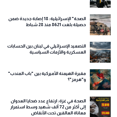
الصحة" الإسرائيلية: 18 إصابة جديدة ضمن
حصيلة بلغت 8621 منذ 28 شباط
التصعيد الإسرائيلي في لبنان بين الحسابات
العسكرية والأزمات السياسية
مقبرة الهيمنة الأميركية بين "باب المندب"
و"هرمز"؟
الصحة في غزة: ارتفاع عدد ضحايا العدوان
إلى أكثر من 72 ألف شهيد وسط استمرار
معاناة العالقين تحت الأنقاض