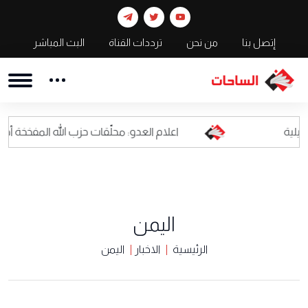
إتصل بنا
من نحن
ترددات القناة
البث المباشر
اعلام العدو: محلّقات حزب الله المفخخة أصبحت كابوسا للق
اليمن
الرئيسية
الاخبار
اليمن