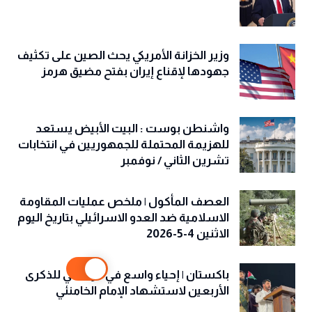
وزير الخزانة الأمريكي يحث الصين على تكثيف
جهودها لإقناع إيران بفتح مضيق هرمز
واشنطن بوست : البيت الأبيض يستعد
للهزيمة المحتملة للجمهوريين في انتخابات
تشرين الثاني / نوفمبر
العصف المأكول | ملخص عمليات المقاومة
الاسلامية ضد العدو الاسرائيلي بتاريخ اليوم
الاثنين 4-5-2026
باكستان | إحياء واسع في كراتشي للذكرى
الأربعين لاستشهاد الإمام الخامنئي