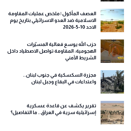
العصف المأكول | ملخص عمليات المقاومة
الاسلامية ضد العدو الاسرائيلي بتاريخ يوم
الاحد 10-5-2026
حزب الله يوسع فعالية المسيّرات
الهجومية: المقاومة تواصل الاصطياد داخل
الشريط الأمني
مجزرة السكسكية في جنوب لبنان..
واعتداءات في البقاع وجبل لبنان
تقرير يكشف عن قاعدة عسكرية
إسرائيلية سرية في العراق.. ما التفاصيل؟