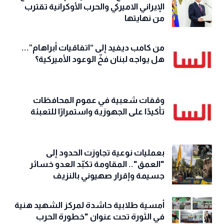
الإيراني الاميركي والحرب الأوكرانية تقترب
من نهايتها
من كامب ديفيد إلى “اتفاقيات أبراهام”...
هل يواجه لبنان فخّ الوعود الأميركية؟
وقفات شعبية في عموم المحافظات
تأكيدًا على الجهوزية واستمرارًا للتعبئة
بعمليات نوعية تجاوزت الحدود إلى
"العمق".. المقاومة تكبّد العدو خسائر
جسيمة وإقرار صهيوني بالنزيف
أمسية طلابية حاشدة لمركز الشهيد هنية
في الثورة تحت عنوان "خطورة الحرب