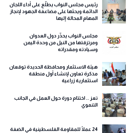
رئيس مجلس النواب يطلّع على أداء اللجان
الدائمة ويحثها على مضاعفة الجهود لإنجاز
المهام المحالة إليها
مجلس النواب يحذّّر دول العدوان
ومرتزقتها من النيل من وحدة اليمن
وسيادته ومقدراته
هيئة الاستثمار ومحافظة الحديدة توقعان
مذكرة تعاون لإنشاء أول منطقة
استثمارية زراعية
تعز .. اختتام دورة حول العمل في الجانب
التنموي
24 عملًا للمقاومة الفلسطينية في الضفة