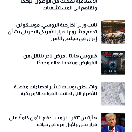
الاسلامية تمكنت من الوصول اليهما
ونقلهم الى المستشفيات
نائب وزير الخارجية الروسي: موسكو لن
تدعم مشروع القرار الأمريكي البحريني بشأن
إيران في مجلس الأمن
فيروس هانتا.. مرض نادر ينتقل من
القوارض ويهدد العالم مجددًا
واشنطن بوست تنشر احصاءات مذهلة
للأضرار التي لحقت بالقواعد الأمريكية
هآرتس"تقر : ترامب يدفع الثمن كاملاً على
قرار سيء لأول مرة في حياته