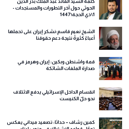
كلمة السيد القائد عبد الملك بدر الدين
الحوثي حول آخر التطورات والمستجدات -
1\ذي الحجة\1447
الشيخ نعيم قاسم:نشكر إيران على تحملها
أعباءً كثيرةً نتيجة دعم حقوقنا
قمة واشنطن وبكين: إيران وهرمز في
صدارة الملفات الشائكة
انقسام الداخل الإسرائيلي يدفع الائتلاف
نحو حلّ الكنيست
كمين رشاف – حداثا: تصعيد ميداني يعكس
تحوّل قواعد الاشتباك في جنوب لبنان