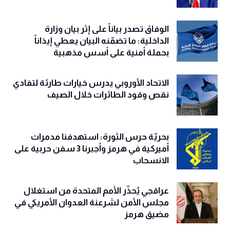
الوفاق تصدر بياناً على إثر بيان وزارة
الداخلية: ما تضمّنه البيان يعطي إيذاناً
بحملة أمنية على أسس مذهبية
الاتحاد الأوروبي يدرس خيارات طارئة لتفادي
نقص وقود الطائرات خلال الصيف
بحريّة حرس الثورة: استهدفنا مدمرات
أميركية في هرمز وأجبرنا 3 سفن حربية على
الانسحاب
عراقجي يُحذّر الأمم المتحدة من استغلال
مجلس الأمن لشرعنة العدوان الأمريكي في
مضيق هرمز