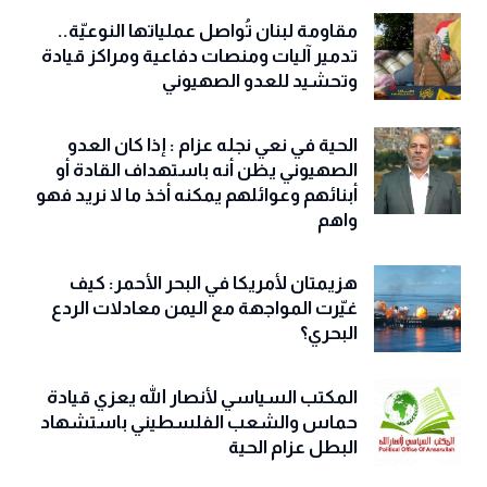
مقاومة لبنان تُواصل عملياتها النوعيّة..
تدمير آليات ومنصات دفاعية ومراكز قيادة
وتحشيد للعدو الصهيوني
الحية في نعي نجله عزام : إذا كان العدو
الصهيوني يظن أنه باستهداف القادة أو
أبنائهم وعوائلهم يمكنه أخذ ما لا نريد فهو
واهم
هزيمتان لأمريكا في البحر الأحمر: كيف
غيّرت المواجهة مع اليمن معادلات الردع
البحري؟
المكتب السياسي لأنصار الله يعزي قيادة
حماس والشعب الفلسطيني باستشهاد
البطل عزام الحية