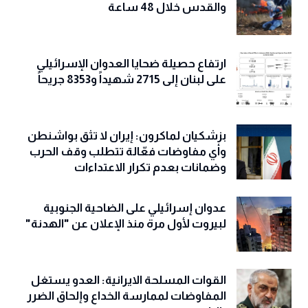
والقدس خلال 48 ساعة
ارتفاع حصيلة ضحايا العدوان الإسرائيلي
على لبنان إلى 2715 شهيداً و8353 جريحاً
بزشكيان لماكرون: إيران لا تثق بواشنطن
وأي مفاوضات فعّالة تتطلب وقف الحرب
وضمانات بعدم تكرار الاعتداءات
عدوان إسرائيلي على الضاحية الجنوبية
لبيروت لأول مرة منذ الإعلان عن "الهدنة"
القوات المسلحة الايرانية: العدو يستغل
المفاوضات لممارسة الخداع وإلحاق الضرر