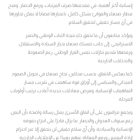
إنسانية أكثر أهمية، في مقدمتها صرف المرتبات، ورفع الحصار، وفتح
مطار صنعاء والموانئ بشكل كامل، باعتبارها قضايا لا يمكن تجاوزها
في أي مسار حقيقي لتحقيق السلام
.
ويؤكد متابعون أن ما تحقق جاء نتيجة الثبات الوطني والصبر
الاستراتيجي، إلى جانب تمسك صنعاء بخيار السيادة والاستقلال
ورفضها تقديم تنازلات تمس القرار الوطني، رغم الضغوط
والتدخلات الخارجية
.
كما يعكس الاتفاق، بحسب محللين، نجاح صنعاء في تحويل الصمود
الميداني والسياسي إلى أوراق قوة ساهمت في تقريب مسار
التفاهمات الإنسانية، وفرض معادلات جديدة أعادت ترتيب أولويات
المرحلة
.
ويجمع مراقبون على أن اتفاق الأسرى يمثل رسالة واضحة بأن اليمن،
رغم سنوات العدوان والحصار، ما يزال قادرًا على انتزاع حقوقه
الإنسانية والسيادية، وأن أي سلام حقيقي لن يتحقق إلا عبر احترام
إرادة اليمنيين ورفع المعاناة عنهم بعيدًا عن الإملاءات الخارجية