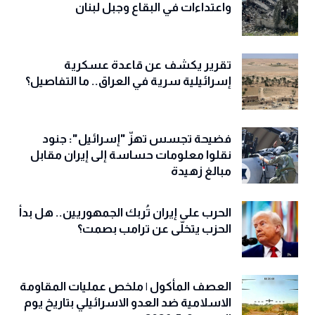
واعتداءات في البقاع وجبل لبنان
تقرير يكشف عن قاعدة عسكرية
إسرائيلية سرية في العراق.. ما التفاصيل؟
فضيحة تجسس تهزّ "إسرائيل": جنود
نقلوا معلومات حساسة إلى إيران مقابل
مبالغ زهيدة
الحرب على إيران تُربك الجمهوريين.. هل بدأ
الحزب يتخلّى عن ترامب بصمت؟
العصف المأكول | ملخص عمليات المقاومة
الاسلامية ضد العدو الاسرائيلي بتاريخ يوم