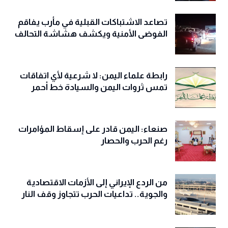
تصاعد الاشتباكات القبلية في مأرب يفاقم
الفوضى الأمنية ويكشف هشاشة التحالف
رابطة علماء اليمن: لا شرعية لأي اتفاقات
تمس ثروات اليمن والسيادة خط أحمر
صنعاء: اليمن قادر على إسقاط المؤامرات
رغم الحرب والحصار
من الردع الإيراني إلى الأزمات الاقتصادية
والجوية.. تداعيات الحرب تتجاوز وقف النار