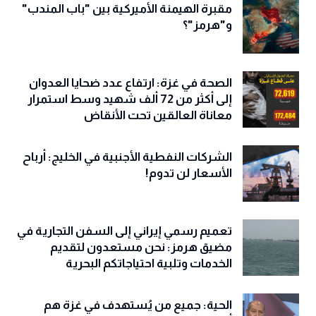
مقبرة الهيمنة الأميركية بين "باب المندب"
و"هرمز"؟
الصحة في غزة: ارتفاع عدد ضحايا العدوان
إلى أكثر من 72 ألف شهيد وسط استمرار
معاناة العالقين تحت الأنقاض
الشركات النفطية الأجنبية في الخليج: أرباح
الأسعار لن تدوم!
تعميم رسمي إيراني إلى السفن التجارية في
مضيق هرمز: نحن مستعدون لتقديم
الخدمات وتلبية احتياجاتكم البحرية
الحية: جميع من يُستهدف في غزة هم