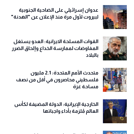
عدوان إسرائيلي على الضاحية الجنوبية
لبيروت لأول مرة منذ الإعلان عن "الهدنة"
القوات المسلحة الايرانية: العدو يستغل
المفاوضات لممارسة الخداع وإلحاق الضرر
بالبلاد
متحدث الأمم المتحدة: 2.1 مليون
فلسطيني محاصرون في أقل من نصف
مساحة غزة
الخارجية الإيرانية: الدولة المضيفة لكأس
العالم مُلزمة بأداء واجباتها