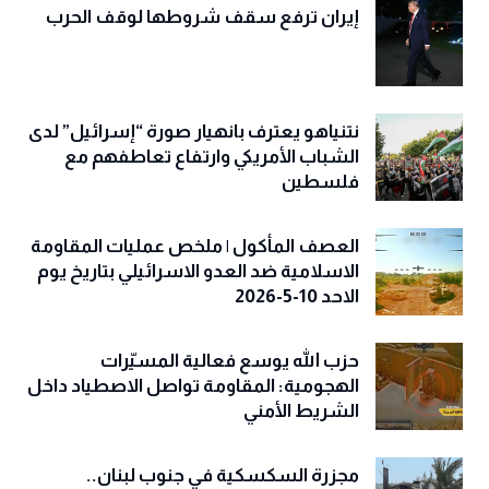
إيران ترفع سقف شروطها لوقف الحرب
نتنياهو يعترف بانهيار صورة “إسرائيل” لدى
الشباب الأمريكي وارتفاع تعاطفهم مع
فلسطين
العصف المأكول | ملخص عمليات المقاومة
الاسلامية ضد العدو الاسرائيلي بتاريخ يوم
الاحد 10-5-2026
حزب الله يوسع فعالية المسيّرات
الهجومية: المقاومة تواصل الاصطياد داخل
الشريط الأمني
مجزرة السكسكية في جنوب لبنان..