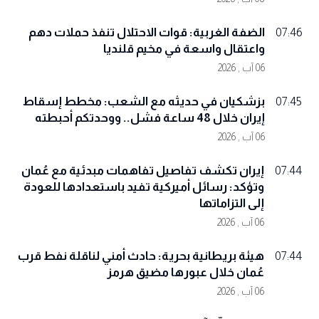
الضفة الغربية: قوات الاحتلال تنفذ حملات دهم
07:46
واعتقال واسعة في مخيم قلنديا
06 آب , 2026
بزشكيان في حديثه مع الشعب: مخطط إسقاط
07:45
إيران خلال 48 ساعة فشل.. ووحدتكم أحبطته
06 آب , 2026
إيران تكشف تفاصيل تفاهمات مبدئية مع عُمان
07:44
وتؤكد: رسائل أميركية تفيد باستعدادها للعودة
إلى التزاماتها
06 آب , 2026
هيئة بريطانية بحرية: حادث أمني لناقلة نفط قرب
07:44
عُمان خلال عبورها مضيق هرمز
06 آب , 2026