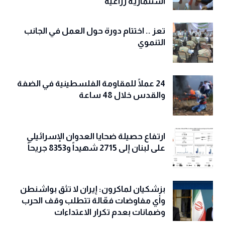
استثمارية زراعية
تعز .. اختتام دورة حول العمل في الجانب
التنموي
24 عملًا للمقاومة الفلسطينية في الضفة
والقدس خلال 48 ساعة
ارتفاع حصيلة ضحايا العدوان الإسرائيلي
على لبنان إلى 2715 شهيداً و8353 جريحاً
بزشكيان لماكرون: إيران لا تثق بواشنطن
وأي مفاوضات فعّالة تتطلب وقف الحرب
وضمانات بعدم تكرار الاعتداءات