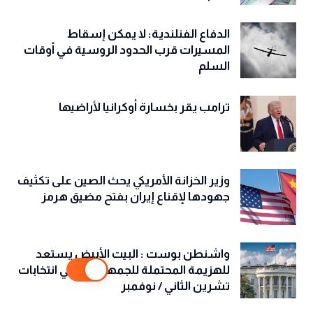
الدفاع الفنلندية: لا يمكن إسقاط
المسيرات قرب الحدود الروسية في أوقات
السلم
ترامب يقر بخسارة أوكرانيا لأراضيها
وزير الخزانة الأمريكي يحث الصين على تكثيف
جهودها لإقناع إيران بفتح مضيق هرمز
واشنطن بوست : البيت الأبيض يستعد
للهزيمة المحتملة للجمهوريين في انتخابات
تشرين الثاني / نوفمبر