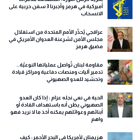
أميركية في هرمز وأجبرنا 3 سفن حربية على
الانسحاب
عراقجي يُحذّر الأمم المتحدة من استغلال
مجلس الأمن لشرعنة العدوان الأمريكي في
مضيق هرمز
مقاومة لبنان تُواصل عملياتها النوعيّة..
تدمير آليات ومنصات دفاعية ومراكز قيادة
وتحشيد للعدو الصهيوني
الحية في نعي نجله عزام : إذا كان العدو
الصهيوني يظن أنه باستهداف القادة أو
أبنائهم وعوائلهم يمكنه أخذ ما لا نريد فهو
واهم
هزيمتان لأمريكا في البحر الأحمر: كيف