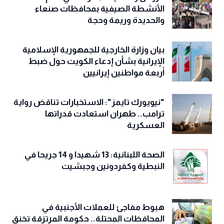
الأنشطة الصيفية بمحافظات صنعاء
والحديدة وريمة وحجة
‏بيان وزارة الخارجية للجمهورية الإسلامية
الإيرانية بشأن إدعاء الكويت حول ضبط
أربعة مواطنين إيرانيين
"نيويورك تايمز": الاستخبارات تناقض رواية
ترامب.. طهران استعادت قدراتها
العسكرية
الصحة اللبنانية: 13 شهيدا و 14 جريحا في
النبطية وكفردونين وجبشيت
هبوط مفاجئ للعملات الأجنبية في
المحافظات المحتلة.. حكومة المرتزقة تخنق