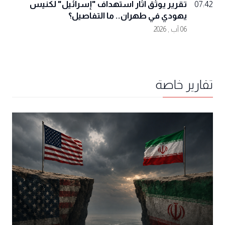
تقرير يوثّق آثار استهداف "إسرائيل" لكنيس
07:42
يهودي في طهران.. ما التفاصيل؟
06 آب , 2026
تقارير خاصة