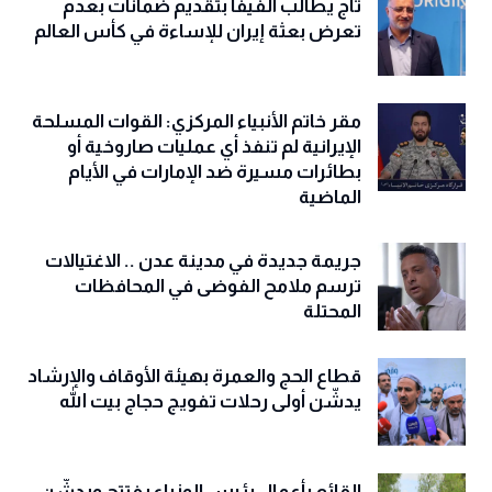
تاج يطالب الفيفا بتقديم ضمانات بعدم
تعرض بعثة إيران للإساءة في كأس العالم
مقر خاتم الأنبياء المركزي: القوات المسلحة
الإيرانية لم تنفذ أي عمليات صاروخية أو
بطائرات مسيرة ضد الإمارات في الأيام
الماضية
جريمة جديدة في مدينة عدن .. الاغتيالات
ترسم ملامح الفوضى في المحافظات
المحتلة
قطاع الحج والعمرة بهيئة الأوقاف والإرشاد
يدشّن أولى رحلات تفويج حجاج بيت الله
القائم بأعمال رئيس الوزراء يفتتح ويدشّن