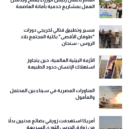
العمل بمشاريع خدمية بأمانة العاصمة
مسير وتطبيق قتالي لخريجي دورات
"طوفان الأقصى" بكلية المجتمع بلاد
الروس - سنحان
الأزمة البيئية العالمية: حين يتجاوز
استهلاك الإنسان حدود الطبيعة
المناورات المصرية في سيناء بين المحتمل
والمأمول
أمريكا استهدفت زورقي بضائع مدنيين بدلاً
من زوارق الحرس الثوري السريعة