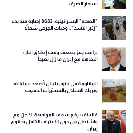
أسعار الصرف
"الصحة" الإسرائيلية: 8683 إصابة منذ بدء
"زئير الأسد".. ومئات الجرحى شمالاً
ترامب يقرّ بضعف وقف إطلاق النار:
التفاهم مع إيران ما زال بعيداً
المقاومة في جنوب لبنان تُصعّد عملياتها
وتربك الاحتلال بالمسيّرات الدقيقة
قاليباف يرفع سقف المواجهة: لا حلّ مع
واشنطن من دون الاعتراف الكامل بحقوق
إيران