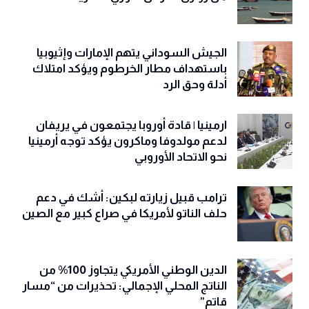
الجيش السوداني يتهم الإمارات وإثيوبيا
باستهداف مطار الخرطوم ويؤكد امتلاك
أدلة وحق الرد
ارمينيا | قادة أوروبا يجتمعون في يريفان
لدعم مولدوفا وماكرون يؤكد توجه أرمينيا
نحو الاتحاد الأوروبي
ترامب قبيل زيارته لبكين: أشك في دعم
حلف الناتو لأمريكا في صراع كبير مع الصين
الدين الوطني الأمريكي يتجاوز 100% من
الناتج المحلي الإجمالي: تحذيرات من “مسار
قاتم”