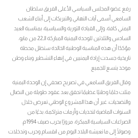
رفع عضو المجلس السياسي الأعلى الفريق سلطان
السامعي أسمى آيات التهاني والتبريكات إلى أبناء الشعب
اليمني كافة، وإلى القيادة الثورية والسياسية، بمناسبة العيد
السادس والثلاثين للوحدة اليمنية المباركة الـ22 من مايو،
مؤكدًا أن هذه المناسبة الوطنية الخالدة ستظل محطة
تاريخية جسدت إرادة اليمنيين في إنهاء التشطير وبناء وطن
موحد يتسع للجميع
.
وقال الفريق السامعي في تصريح صحفي إن الوحدة اليمنية
مثلت حلمًا وطنيًا عظيمًا تحقق بعد عقود طويلة من النضال
والتضحيات، غير أن هذا المشروع الوطني تعرض خلال
السنوات الماضية لتحديات وأزمات متراكمة، بدءًا من
الصراعات السياسية المبكرة، مرورًا بحرب صيف 1994م،
وصولًا إلى ما تعيشه البلاد اليوم من انقسام وحرب وتدخلات