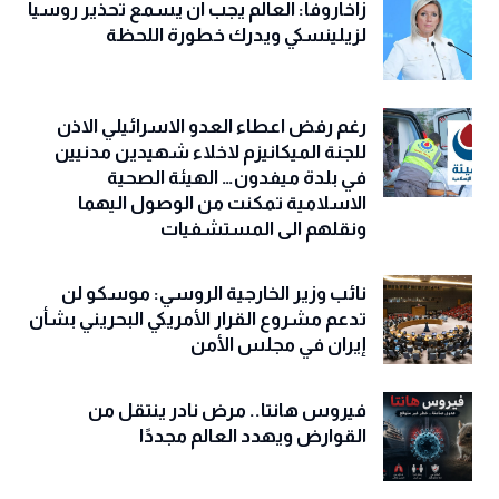
زاخاروفا: العالم يجب أن يسمع تحذير روسيا
لزيلينسكي ويدرك خطورة اللحظة
رغم رفض اعطاء العدو الاسرائيلي الاذن
للجنة الميكانيزم لاخلاء شهيدين مدنيين
في بلدة ميفدون… الهيئة الصحية
الاسلامية تمكنت من الوصول اليهما
ونقلهم الى المستشفيات
نائب وزير الخارجية الروسي: موسكو لن
تدعم مشروع القرار الأمريكي البحريني بشأن
إيران في مجلس الأمن
فيروس هانتا.. مرض نادر ينتقل من
القوارض ويهدد العالم مجددًا