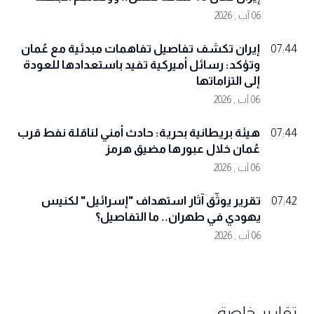
06 آب , 2026
إيران تكشف تفاصيل تفاهمات مبدئية مع عُمان
07:44
وتؤكد: رسائل أميركية تفيد باستعدادها للعودة
إلى التزاماتها
06 آب , 2026
هيئة بريطانية بحرية: حادث أمني لناقلة نفط قرب
07:44
عُمان خلال عبورها مضيق هرمز
06 آب , 2026
تقرير يوثّق آثار استهداف "إسرائيل" لكنيس
07:42
يهودي في طهران.. ما التفاصيل؟
06 آب , 2026
تقارير خاصة