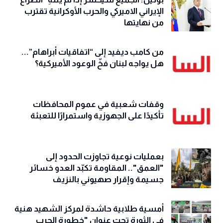
الإيراني الاميركي والحرب الأوكرانية تقترب
من نهايتها
من كامب ديفيد إلى “اتفاقيات أبراهام”...
هل يواجه لبنان فخّ الوعود الأميركية؟
وقفات شعبية في عموم المحافظات
تأكيدًا على الجهوزية واستمرارًا للتعبئة
بعمليات نوعية تجاوزت الحدود إلى
"العمق".. المقاومة تكبّد العدو خسائر
جسيمة وإقرار صهيوني بالنزيف
أمسية طلابية حاشدة لمركز الشهيد هنية
في الثورة تحت عنوان "خطورة الحرب