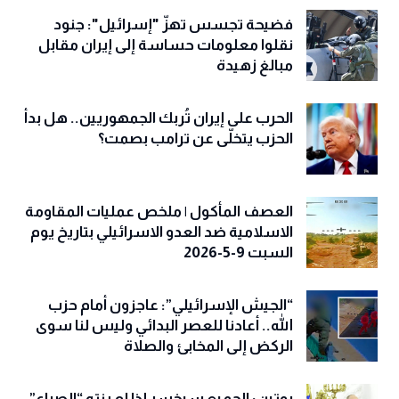
فضيحة تجسس تهزّ "إسرائيل": جنود
نقلوا معلومات حساسة إلى إيران مقابل
مبالغ زهيدة
الحرب على إيران تُربك الجمهوريين.. هل بدأ
الحزب يتخلّى عن ترامب بصمت؟
العصف المأكول | ملخص عمليات المقاومة
الاسلامية ضد العدو الاسرائيلي بتاريخ يوم
السبت 9-5-2026
“الجيش الإسرائيلي”: عاجزون أمام حزب
الله.. أعادنا للعصر البدائي وليس لنا سوى
الركض إلى المخابئ والصلاة
بوتين: الجميع سيخسر إذا لم ينتهِ “الصراع”