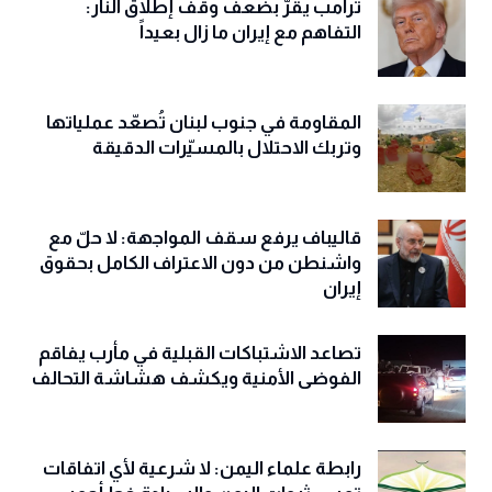
ترامب يقرّ بضعف وقف إطلاق النار:
التفاهم مع إيران ما زال بعيداً
المقاومة في جنوب لبنان تُصعّد عملياتها
وتربك الاحتلال بالمسيّرات الدقيقة
قاليباف يرفع سقف المواجهة: لا حلّ مع
واشنطن من دون الاعتراف الكامل بحقوق
إيران
تصاعد الاشتباكات القبلية في مأرب يفاقم
الفوضى الأمنية ويكشف هشاشة التحالف
رابطة علماء اليمن: لا شرعية لأي اتفاقات