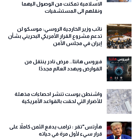
الاسلامية تمكنت من الوصول اليهما
ونقلهم الى المستشفيات
نائب وزير الخارجية الروسي: موسكو لن
تدعم مشروع القرار الأمريكي البحريني بشأن
إيران في مجلس الأمن
فيروس هانتا.. مرض نادر ينتقل من
القوارض ويهدد العالم مجددًا
واشنطن بوست تنشر احصاءات مذهلة
للأضرار التي لحقت بالقواعد الأمريكية
هآرتس"تقر : ترامب يدفع الثمن كاملاً على
قرار سيء لأول مرة في حياته