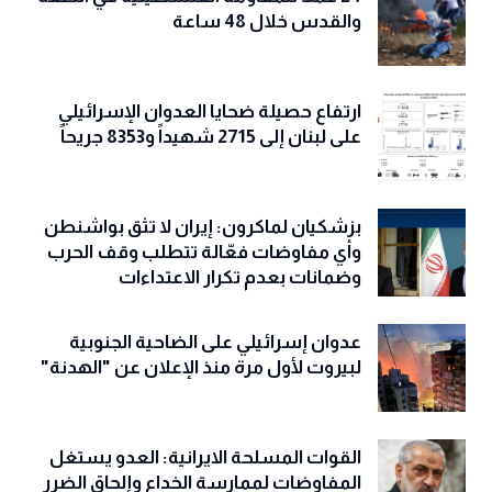
والقدس خلال 48 ساعة
ارتفاع حصيلة ضحايا العدوان الإسرائيلي
على لبنان إلى 2715 شهيداً و8353 جريحاً
بزشكيان لماكرون: إيران لا تثق بواشنطن
وأي مفاوضات فعّالة تتطلب وقف الحرب
وضمانات بعدم تكرار الاعتداءات
عدوان إسرائيلي على الضاحية الجنوبية
لبيروت لأول مرة منذ الإعلان عن "الهدنة"
القوات المسلحة الايرانية: العدو يستغل
المفاوضات لممارسة الخداع وإلحاق الضرر