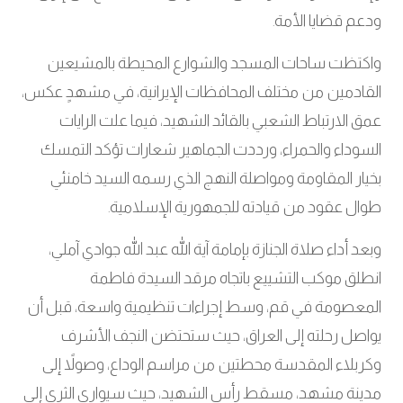
ودعم قضايا الأمة
.
واكتظت ساحات المسجد والشوارع المحيطة بالمشيعين
القادمين من مختلف المحافظات الإيرانية، في مشهدٍ عكس،
عمق الارتباط الشعبي بالقائد الشهيد، فيما علت الرايات
السوداء والحمراء، ورددت الجماهير شعارات تؤكد التمسك
بخيار المقاومة ومواصلة النهج الذي رسمه السيد خامنئي
طوال عقود من قيادته للجمهورية الإسلامية
.
وبعد أداء صلاة الجنازة بإمامة آية الله عبد الله جوادي آملي،
انطلق موكب التشييع باتجاه مرقد السيدة فاطمة
المعصومة في قم، وسط إجراءات تنظيمية واسعة، قبل أن
يواصل رحلته إلى العراق، حيث ستحتضن النجف الأشرف
وكربلاء المقدسة محطتين من مراسم الوداع، وصولاً إلى
مدينة مشهد، مسقط رأس الشهيد، حيث سيوارى الثرى إلى