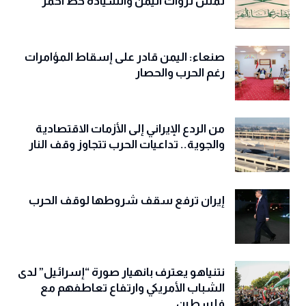
تمس ثروات اليمن والسيادة خط أحمر
صنعاء: اليمن قادر على إسقاط المؤامرات
رغم الحرب والحصار
من الردع الإيراني إلى الأزمات الاقتصادية
والجوية.. تداعيات الحرب تتجاوز وقف النار
إيران ترفع سقف شروطها لوقف الحرب
نتنياهو يعترف بانهيار صورة “إسرائيل” لدى
الشباب الأمريكي وارتفاع تعاطفهم مع
فلسطين