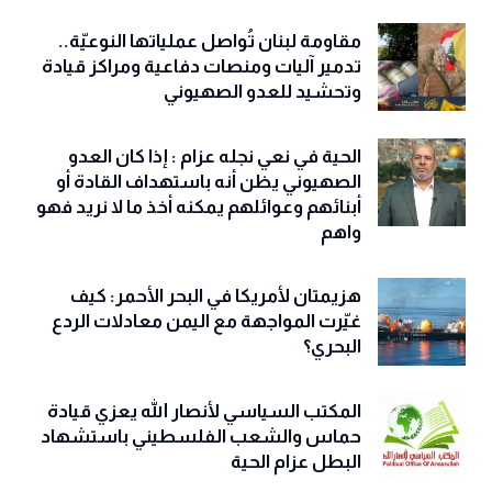
مقاومة لبنان تُواصل عملياتها النوعيّة..
تدمير آليات ومنصات دفاعية ومراكز قيادة
وتحشيد للعدو الصهيوني
الحية في نعي نجله عزام : إذا كان العدو
الصهيوني يظن أنه باستهداف القادة أو
أبنائهم وعوائلهم يمكنه أخذ ما لا نريد فهو
واهم
هزيمتان لأمريكا في البحر الأحمر: كيف
غيّرت المواجهة مع اليمن معادلات الردع
البحري؟
المكتب السياسي لأنصار الله يعزي قيادة
حماس والشعب الفلسطيني باستشهاد
البطل عزام الحية