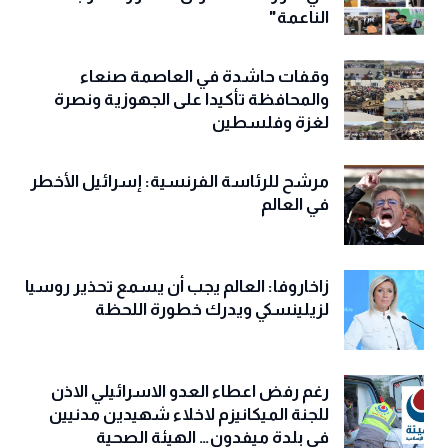
الناعمة"
وقفات حاشدة في العاصمة صنعاء
والمحافظة تأكيدا على الجهوزية ونصرة
لغزة وفلسطين
مرشح للرئاسة الفرنسية: إسرائيل الأخطر
في العالم
زاخاروفا: العالم يجب أن يسمع تحذير روسيا
لزيلينسكي ويدرك خطورة اللحظة
رغم رفض اعطاء العدو الاسرائيلي الاذن
للجنة الميكانيزم لاخلاء شهيدين مدنيين
في بلدة ميفدون… الهيئة الصحية