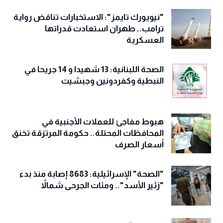
"نيويورك تايمز": الاستخبارات تناقض رواية
ترامب.. طهران استعادت قدراتها
العسكرية
الصحة اللبنانية: 13 شهيدا و 14 جريحا في
النبطية وكفردونين وجبشيت
هبوط مفاجئ للعملات الأجنبية في
المحافظات المحتلة.. حكومة المرتزقة تخنق
أسعار الصرف
"الصحة" الإسرائيلية: 8683 إصابة منذ بدء
"زئير الأسد".. ومئات الجرحى شمالاً