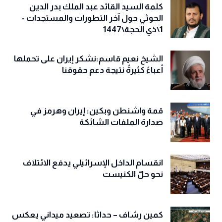
كلمة السيد القائد عبد الملك بدر الدين
الحوثي حول آخر التطورات والمستجدات -
1\ذي الحجة\1447
الشيخ نعيم قاسم:نشكر إيران على تحملها
أعباءً كثيرةً نتيجة دعم حقوقنا
قمة واشنطن وبكين: إيران وهرمز في
صدارة الملفات الشائكة
انقسام الداخل الإسرائيلي يدفع الائتلاف
نحو حلّ الكنيست
كمين رشاف – حداثا: تصعيد ميداني يعكس