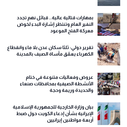
بمهارات قتالية عالية.. قبائل نهم تجدد
النفير العام وتنتظر إشارة البدء لخوض
معركة الفتح الموعود
تقرير دولي: ثلثا سكان عدن بلا ماء وانقطاع
الكهرباء يعمّق مأساة الصيف بالمدينة
عروض وفعاليات متنوعة في ختام
الأنشطة الصيفية بمحافظات صنعاء
والحديدة وريمة وحجة
‏بيان وزارة الخارجية للجمهورية الإسلامية
الإيرانية بشأن إدعاء الكويت حول ضبط
أربعة مواطنين إيرانيين