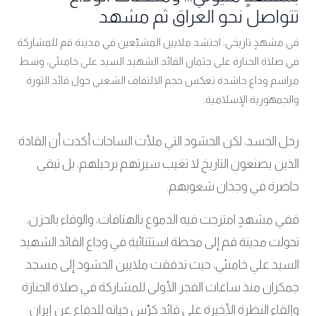
تتواصل نحو العراق ثم مشهد
في مشهدٍ تاريخي، احتشد ملايين المشيّعين في مدينة قم للمشاركة
في صلاة الجنازة على جثمان القائد الشهيد السيد علي خامنئي، وسط
مراسم وداع حاشدة تعكس حجم الالتفاف الشعبي حول قائد الثورة
والجمهورية الإسلامية.
رحل الجسد، لكن الحشود التي ملأت الساحات أكدت أن القادة
الذين يصنعون التاريخ لا تغيب سيرتهم برحيلهم، بل تبقى
حاضرة في وجدان شعوبهم.
ففي مشهدٍ امتزجت فيه الدموع بالهتافات، والوفاء بالحزن،
تحولت مدينة قم إلى محطة استثنائية في وداع القائد الشهيد
السيد علي خامنئي، حيث تدفقت ملايين الحشود إلى مسجد
جمكران منذ ساعات الفجر الأولى للمشاركة في صلاة الجنازة
وإلقاء النظرة الأخيرة على قائد كرّس حياته للدفاع عن إيران