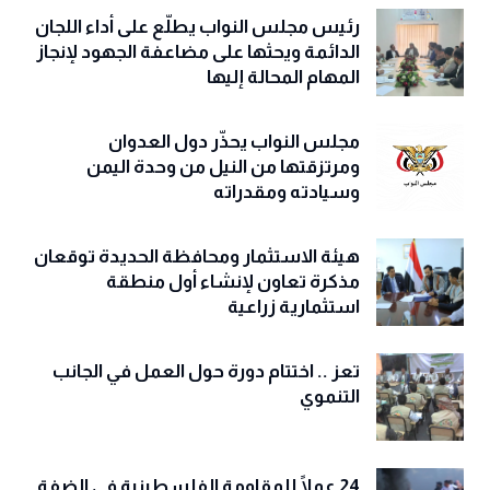
رئيس مجلس النواب يطلّع على أداء اللجان
الدائمة ويحثها على مضاعفة الجهود لإنجاز
المهام المحالة إليها
مجلس النواب يحذّّر دول العدوان
ومرتزقتها من النيل من وحدة اليمن
وسيادته ومقدراته
هيئة الاستثمار ومحافظة الحديدة توقعان
مذكرة تعاون لإنشاء أول منطقة
استثمارية زراعية
تعز .. اختتام دورة حول العمل في الجانب
التنموي
24 عملًا للمقاومة الفلسطينية في الضفة