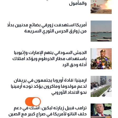
والمأمول
أمريكا استهدفت زورقي بضائع مدنيين بدلاً
من زوارق الحرس الثوري السريعة
الجيش السوداني يتهم الإمارات وإثيوبيا
باستهداف مطار الخرطوم ويؤكد امتلاك
أدلة وحق الرد
ارمينيا | قادة أوروبا يجتمعون في يريفان
لدعم مولدوفا وماكرون يؤكد توجه أرمينيا
نحو الاتحاد الأوروبي
ترامب قبيل زيارته لبكين: أشك في دعم
حلف الناتو لأمريكا في صراع كبير مع الصين