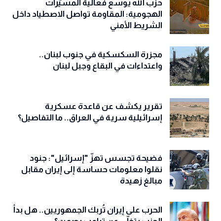
حزب الله يوسع فعالية المسيّرات
الهجومية: المقاومة تواصل الاصطياد داخل
الشريط الأمني
مجزرة السكسكية في جنوب لبنان..
واعتداءات في البقاع وجبل لبنان
تقرير يكشف عن قاعدة عسكرية
إسرائيلية سرية في العراق.. ما التفاصيل؟
فضيحة تجسس تهزّ "إسرائيل": جنود
نقلوا معلومات حساسة إلى إيران مقابل
مبالغ زهيدة
الحرب على إيران تُربك الجمهوريين.. هل بدأ