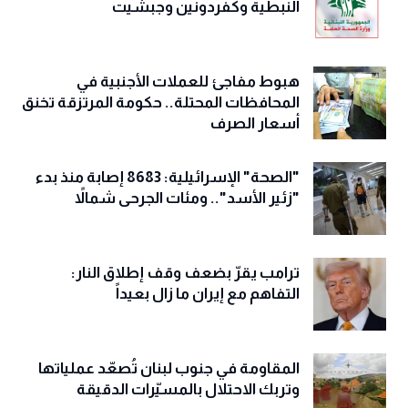
النبطية وكفردونين وجبشيت
هبوط مفاجئ للعملات الأجنبية في
المحافظات المحتلة.. حكومة المرتزقة تخنق
أسعار الصرف
"الصحة" الإسرائيلية: 8683 إصابة منذ بدء
"زئير الأسد".. ومئات الجرحى شمالاً
ترامب يقرّ بضعف وقف إطلاق النار:
التفاهم مع إيران ما زال بعيداً
المقاومة في جنوب لبنان تُصعّد عملياتها
وتربك الاحتلال بالمسيّرات الدقيقة