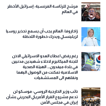
مرشح للرئاسة الفرنسية: إسرائيل الأخطر
في العالم
زاخاروفا: العالم يجب أن يسمع تحذير روسيا
لزيلينسكي ويدرك خطورة اللحظة
رغم رفض اعطاء العدو الاسرائيلي الاذن
للجنة الميكانيزم لاخلاء شهيدين مدنيين
في بلدة ميفدون… الهيئة الصحية
الاسلامية تمكنت من الوصول اليهما
ونقلهم الى المستشفيات
نائب وزير الخارجية الروسي: موسكو لن
تدعم مشروع القرار الأمريكي البحريني بشأن
إيران في مجلس الأمن