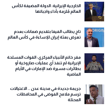
الخارجية الإيرانية: الدولة المضيفة لكأس
العالم مُلزمة بأداء واجباتها
تاج يطالب الفيفا بتقديم ضمانات بعدم
تعرض بعثة إيران للإساءة في كأس العالم
مقر خاتم الأنبياء المركزي: القوات المسلحة
الإيرانية لم تنفذ أي عمليات صاروخية أو
بطائرات مسيرة ضد الإمارات في الأيام
الماضية
جريمة جديدة في مدينة عدن .. الاغتيالات
ترسم ملامح الفوضى في المحافظات
المحتلة