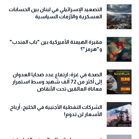
التصعيد الإسرائيلي في لبنان بين الحسابات
العسكرية والأزمات السياسية
مقبرة الهيمنة الأميركية بين "باب المندب"
و"هرمز"؟
الصحة في غزة: ارتفاع عدد ضحايا العدوان
إلى أكثر من 72 ألف شهيد وسط استمرار
معاناة العالقين تحت الأنقاض
الشركات النفطية الأجنبية في الخليج: أرباح
الأسعار لن تدوم!