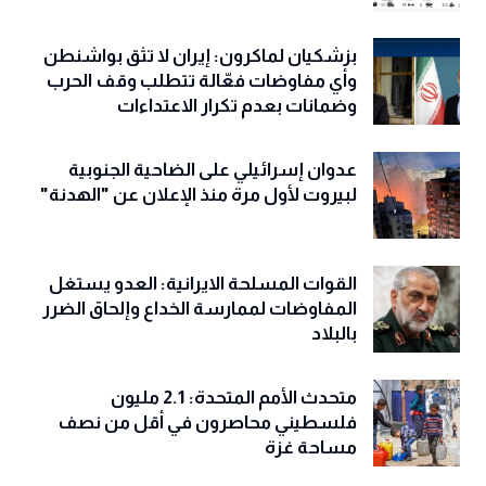
بزشكيان لماكرون: إيران لا تثق بواشنطن
وأي مفاوضات فعّالة تتطلب وقف الحرب
وضمانات بعدم تكرار الاعتداءات
عدوان إسرائيلي على الضاحية الجنوبية
لبيروت لأول مرة منذ الإعلان عن "الهدنة"
القوات المسلحة الايرانية: العدو يستغل
المفاوضات لممارسة الخداع وإلحاق الضرر
بالبلاد
متحدث الأمم المتحدة: 2.1 مليون
فلسطيني محاصرون في أقل من نصف
مساحة غزة