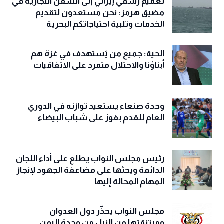
تعميم رسمي إيراني إلى السفن التجارية في
مضيق هرمز: نحن مستعدون لتقديم
الخدمات وتلبية احتياجاتكم البحرية
الحية: جميع من يُستهدف في غزة هم
أبناؤنا والاحتلال متمرد على الاتفاقيات
وحدة صنعاء يستعيد توازنه في الدوري
العام للقدم بفوز على شباب البيضاء
رئيس مجلس النواب يطلّع على أداء اللجان
الدائمة ويحثها على مضاعفة الجهود لإنجاز
المهام المحالة إليها
مجلس النواب يحذّّر دول العدوان
ومرتزقتها من النيل من وحدة اليمن