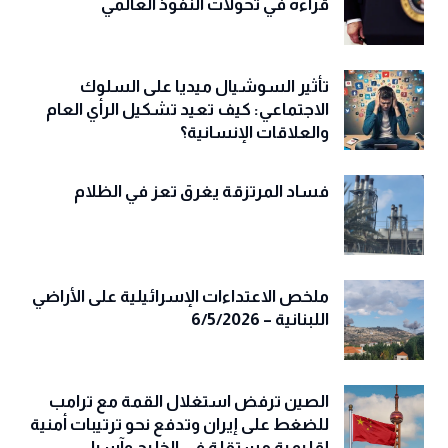
قراءة في تحولات النفوذ العالمي
تأثير السوشيال ميديا على السلوك
الاجتماعي: كيف تعيد تشكيل الرأي العام
والعلاقات الإنسانية؟
فساد المرتزقة يغرق تعز في الظلام
ملخص الاعتداءات الإسرائيلية على الأراضي
اللبنانية – 6/5/2026
الصين ترفض استغلال القمة مع ترامب
للضغط على إيران وتدفع نحو ترتيبات أمنية
إقليمية مستقلة في الخليج وآسيا