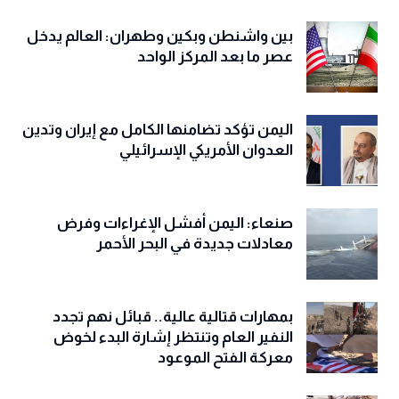
بين واشنطن وبكين وطهران: العالم يدخل
عصر ما بعد المركز الواحد
اليمن تؤكد تضامنها الكامل مع إيران وتدين
العدوان الأمريكي الإسرائيلي
صنعاء: اليمن أفشل الإغراءات وفرض
معادلات جديدة في البحر الأحمر
بمهارات قتالية عالية.. قبائل نهم تجدد
النفير العام وتنتظر إشارة البدء لخوض
معركة الفتح الموعود