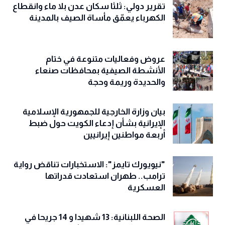
تقرير دولي: ثلثا سكان عدن بلا ماء وانقطاع
الكهرباء يعمّق مأساة الصيف بالمدينة
عروض وفعاليات متنوعة في ختام
الأنشطة الصيفية بمحافظات صنعاء
والحديدة وريمة وحجة
‏بيان وزارة الخارجية للجمهورية الإسلامية
الإيرانية بشأن إدعاء الكويت حول ضبط
أربعة مواطنين إيرانيين
"نيويورك تايمز": الاستخبارات تناقض رواية
ترامب.. طهران استعادت قدراتها
العسكرية
الصحة اللبنانية: 13 شهيدا و 14 جريحا في