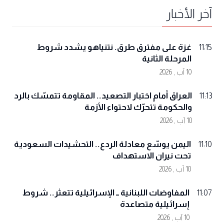
آخر الأخبار
غزة على مفترق طرق. نتنياهو يشدد شروط
11:15
المرحلة الثانية
10 آب , 2026
العراق أمام اختبار التصعيد.. المقاومة تتمسّك بالرد
11:13
والحكومة تتحرّك لاحتواء الأزمة
10 آب , 2026
اليمن يوسّع معادلة الردع.. التحشيدات السعودية
11:10
تحت نيران الاستهداف
10 آب , 2026
المفاوضات اللبنانية ــ الإسرائيلية تتعثر.. شروط
11:07
إسرائيلية متصاعدة
10 آب , 2026