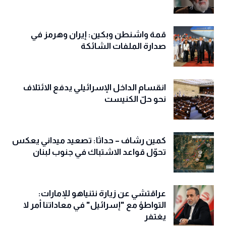
قمة واشنطن وبكين: إيران وهرمز في
صدارة الملفات الشائكة
انقسام الداخل الإسرائيلي يدفع الائتلاف
نحو حلّ الكنيست
كمين رشاف – حداثا: تصعيد ميداني يعكس
تحوّل قواعد الاشتباك في جنوب لبنان
عراقتشي عن زيارة نتنياهو للإمارات:
التواطؤ مع "إسرائيل" في معاداتنا أمر لا
يغتفر