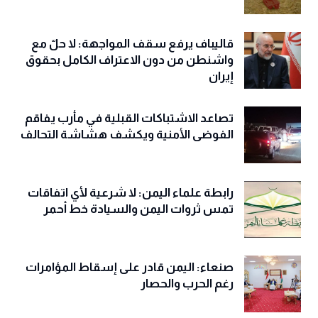
قاليباف يرفع سقف المواجهة: لا حلّ مع
واشنطن من دون الاعتراف الكامل بحقوق
إيران
تصاعد الاشتباكات القبلية في مأرب يفاقم
الفوضى الأمنية ويكشف هشاشة التحالف
رابطة علماء اليمن: لا شرعية لأي اتفاقات
تمس ثروات اليمن والسيادة خط أحمر
صنعاء: اليمن قادر على إسقاط المؤامرات
رغم الحرب والحصار