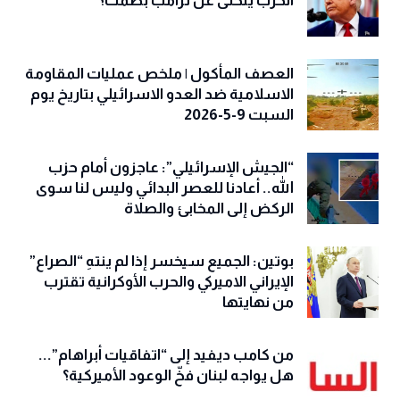
الحزب يتخلّى عن ترامب بصمت؟
العصف المأكول | ملخص عمليات المقاومة
الاسلامية ضد العدو الاسرائيلي بتاريخ يوم
السبت 9-5-2026
“الجيش الإسرائيلي”: عاجزون أمام حزب
الله.. أعادنا للعصر البدائي وليس لنا سوى
الركض إلى المخابئ والصلاة
بوتين: الجميع سيخسر إذا لم ينتهِ “الصراع”
الإيراني الاميركي والحرب الأوكرانية تقترب
من نهايتها
من كامب ديفيد إلى “اتفاقيات أبراهام”...
هل يواجه لبنان فخّ الوعود الأميركية؟