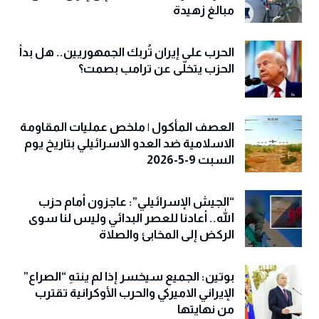
مبالغ زهيدة
الحرب على إيران تُربك الجمهوريين.. هل بدأ
الحزب يتخلّى عن ترامب بصمت؟
العصف المأكول | ملخص عمليات المقاومة
الاسلامية ضد العدو الاسرائيلي بتاريخ يوم
السبت 9-5-2026
“الجيش الإسرائيلي”: عاجزون أمام حزب
الله.. أعادنا للعصر البدائي وليس لنا سوى
الركض إلى المخابئ والصلاة
بوتين: الجميع سيخسر إذا لم ينتهِ “الصراع”
الإيراني الاميركي والحرب الأوكرانية تقترب
من نهايتها