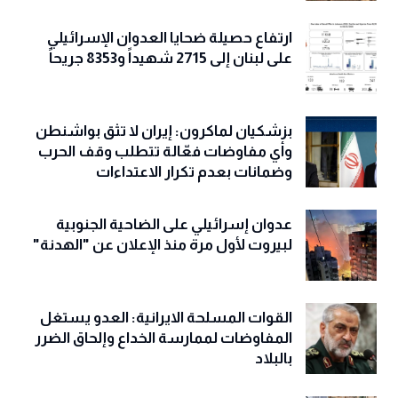
ارتفاع حصيلة ضحايا العدوان الإسرائيلي
على لبنان إلى 2715 شهيداً و8353 جريحاً
بزشكيان لماكرون: إيران لا تثق بواشنطن
وأي مفاوضات فعّالة تتطلب وقف الحرب
وضمانات بعدم تكرار الاعتداءات
عدوان إسرائيلي على الضاحية الجنوبية
لبيروت لأول مرة منذ الإعلان عن "الهدنة"
القوات المسلحة الايرانية: العدو يستغل
المفاوضات لممارسة الخداع وإلحاق الضرر
بالبلاد