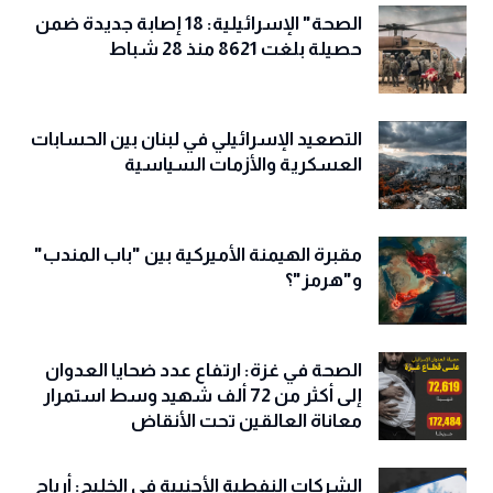
الصحة" الإسرائيلية: 18 إصابة جديدة ضمن
حصيلة بلغت 8621 منذ 28 شباط
التصعيد الإسرائيلي في لبنان بين الحسابات
العسكرية والأزمات السياسية
مقبرة الهيمنة الأميركية بين "باب المندب"
و"هرمز"؟
الصحة في غزة: ارتفاع عدد ضحايا العدوان
إلى أكثر من 72 ألف شهيد وسط استمرار
معاناة العالقين تحت الأنقاض
الشركات النفطية الأجنبية في الخليج: أرباح