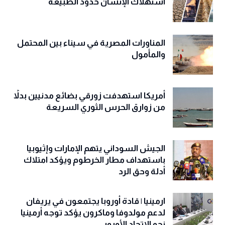
استهلاك الإنسان حدود الطبيعة
المناورات المصرية في سيناء بين المحتمل
والمأمول
أمريكا استهدفت زورقي بضائع مدنيين بدلاً
من زوارق الحرس الثوري السريعة
الجيش السوداني يتهم الإمارات وإثيوبيا
باستهداف مطار الخرطوم ويؤكد امتلاك
أدلة وحق الرد
ارمينيا | قادة أوروبا يجتمعون في يريفان
لدعم مولدوفا وماكرون يؤكد توجه أرمينيا
نحو الاتحاد الأوروبي