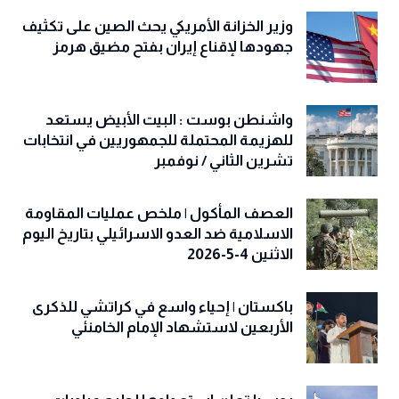
وزير الخزانة الأمريكي يحث الصين على تكثيف
جهودها لإقناع إيران بفتح مضيق هرمز
واشنطن بوست : البيت الأبيض يستعد
للهزيمة المحتملة للجمهوريين في انتخابات
تشرين الثاني / نوفمبر
العصف المأكول | ملخص عمليات المقاومة
الاسلامية ضد العدو الاسرائيلي بتاريخ اليوم
الاثنين 4-5-2026
باكستان | إحياء واسع في كراتشي للذكرى
الأربعين لاستشهاد الإمام الخامنئي