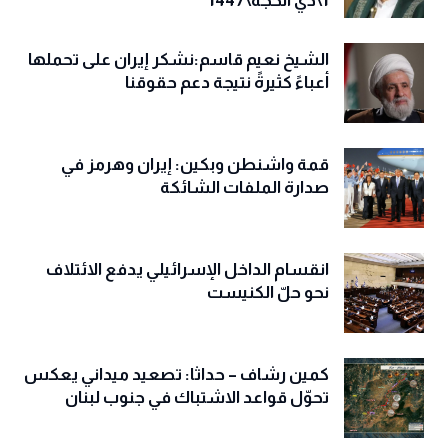
1\ذي الحجة\1447
الشيخ نعيم قاسم:نشكر إيران على تحملها
أعباءً كثيرةً نتيجة دعم حقوقنا
قمة واشنطن وبكين: إيران وهرمز في
صدارة الملفات الشائكة
انقسام الداخل الإسرائيلي يدفع الائتلاف
نحو حلّ الكنيست
كمين رشاف – حداثا: تصعيد ميداني يعكس
تحوّل قواعد الاشتباك في جنوب لبنان