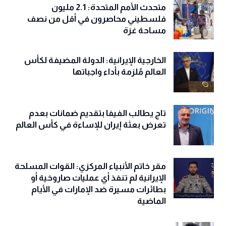
متحدث الأمم المتحدة: 2.1 مليون
فلسطيني محاصرون في أقل من نصف
مساحة غزة
الخارجية الإيرانية: الدولة المضيفة لكأس
العالم مُلزمة بأداء واجباتها
تاج يطالب الفيفا بتقديم ضمانات بعدم
تعرض بعثة إيران للإساءة في كأس العالم
مقر خاتم الأنبياء المركزي: القوات المسلحة
الإيرانية لم تنفذ أي عمليات صاروخية أو
بطائرات مسيرة ضد الإمارات في الأيام
الماضية