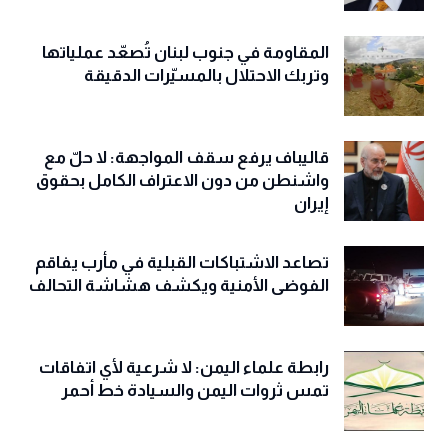
المقاومة في جنوب لبنان تُصعّد عملياتها
وتربك الاحتلال بالمسيّرات الدقيقة
قاليباف يرفع سقف المواجهة: لا حلّ مع
واشنطن من دون الاعتراف الكامل بحقوق
إيران
تصاعد الاشتباكات القبلية في مأرب يفاقم
الفوضى الأمنية ويكشف هشاشة التحالف
رابطة علماء اليمن: لا شرعية لأي اتفاقات
تمس ثروات اليمن والسيادة خط أحمر