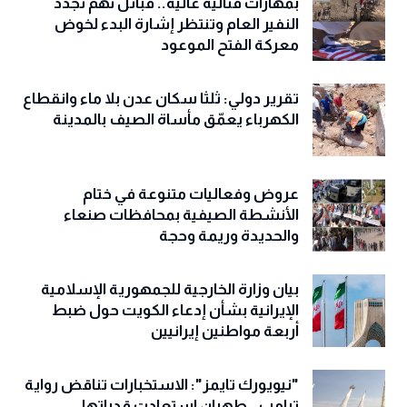
بمهارات قتالية عالية.. قبائل نهم تجدد
النفير العام وتنتظر إشارة البدء لخوض
معركة الفتح الموعود
تقرير دولي: ثلثا سكان عدن بلا ماء وانقطاع
الكهرباء يعمّق مأساة الصيف بالمدينة
عروض وفعاليات متنوعة في ختام
الأنشطة الصيفية بمحافظات صنعاء
والحديدة وريمة وحجة
‏بيان وزارة الخارجية للجمهورية الإسلامية
الإيرانية بشأن إدعاء الكويت حول ضبط
أربعة مواطنين إيرانيين
"نيويورك تايمز": الاستخبارات تناقض رواية
ترامب.. طهران استعادت قدراتها