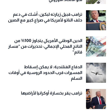
ترامب قبيل زيارته لبكين: أشك في دعم
حلف الناتو لأمريكا في صراع كبير مع الصين
الدين الوطني الأمريكي يتجاوز 100% من
الناتج المحلي الإجمالي: تحذيرات من “مسار
قاتم”
الدفاع الفنلندية: لا يمكن إسقاط
المسيرات قرب الحدود الروسية في أوقات
السلم
ترامب يقر بخسارة أوكرانيا لأراضيها