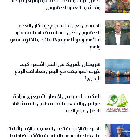
تدمير آليات ومنصات دفاعية ومراكز قيادة
وتحشيد للعدو الصهيوني
الحية في نعي نجله عزام : إذا كان العدو
الصهيوني يظن أنه باستهداف القادة أو
أبنائهم وعوائلهم يمكنه أخذ ما لا نريد فهو
واهم
هزيمتان لأمريكا في البحر الأحمر: كيف
غيّرت المواجهة مع اليمن معادلات الردع
البحري؟
المكتب السياسي لأنصار الله يعزي قيادة
حماس والشعب الفلسطيني باستشهاد
البطل عزام الحية
الخارجية الإيرانية تدين الهجمات الإسرائيلية
على ضاحية بيروت الجنوبية وتؤكد تضامنها