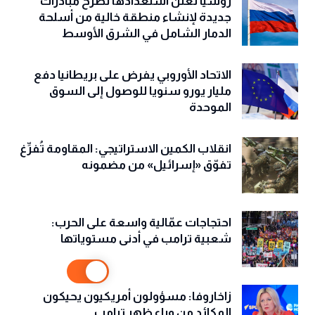
روسيا تعلن استعدادها لطرح مبادرات
جديدة لإنشاء منطقة خالية من أسلحة
الدمار الشامل في الشرق الأوسط
الاتحاد الأوروبي يفرض على بريطانيا دفع
مليار يورو سنويا للوصول إلى السوق
الموحدة
انقلاب الكمين الاستراتيجي: المقاومة تُفرِّغ
تفوّق «إسرائيل» من مضمونه
احتجاجات عمّالية واسعة على الحرب:
شعبية ترامب في أدنى مستوياتها
زاخاروفا: مسؤولون أمريكيون يحيكون
المكائد من وراء ظهر ترامب