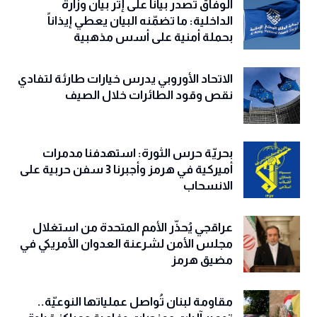
الوفاق تصدر بياناً على إثر بيان وزارة
الداخلية: ما تضمّنه البيان يعطي إيذاناً
بحملة أمنية على أسس مذهبية
الاتحاد الأوروبي يدرس خيارات طارئة لتفادي
نقص وقود الطائرات خلال الصيف
بحريّة حرس الثورة: استهدفنا مدمرات
أميركية في هرمز وأجبرنا 3 سفن حربية على
الانسحاب
عراقجي يُحذّر الأمم المتحدة من استغلال
مجلس الأمن لشرعنة العدوان الأمريكي في
مضيق هرمز
مقاومة لبنان تُواصل عملياتها النوعيّة..