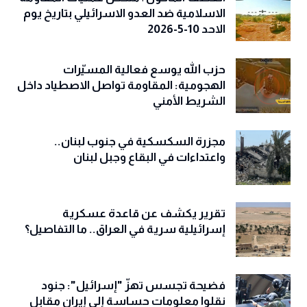
الاسلامية ضد العدو الاسرائيلي بتاريخ يوم
الاحد 10-5-2026
حزب الله يوسع فعالية المسيّرات
الهجومية: المقاومة تواصل الاصطياد داخل
الشريط الأمني
مجزرة السكسكية في جنوب لبنان..
واعتداءات في البقاع وجبل لبنان
تقرير يكشف عن قاعدة عسكرية
إسرائيلية سرية في العراق.. ما التفاصيل؟
فضيحة تجسس تهزّ "إسرائيل": جنود
نقلوا معلومات حساسة إلى إيران مقابل