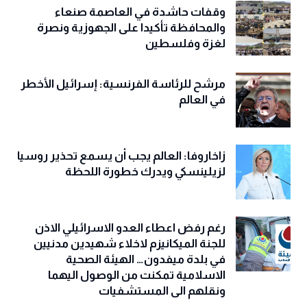
وقفات حاشدة في العاصمة صنعاء
والمحافظة تأكيدا على الجهوزية ونصرة
لغزة وفلسطين
مرشح للرئاسة الفرنسية: إسرائيل الأخطر
في العالم
زاخاروفا: العالم يجب أن يسمع تحذير روسيا
لزيلينسكي ويدرك خطورة اللحظة
رغم رفض اعطاء العدو الاسرائيلي الاذن
للجنة الميكانيزم لاخلاء شهيدين مدنيين
في بلدة ميفدون… الهيئة الصحية
الاسلامية تمكنت من الوصول اليهما
ونقلهم الى المستشفيات