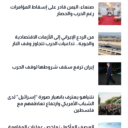
صنعاء: اليمن قادر على إسقاط المؤامرات
رغم الحرب والحصار
من الردع الإيراني إلى الأزمات الاقتصادية
والجوية.. تداعيات الحرب تتجاوز وقف النار
إيران ترفع سقف شروطها لوقف الحرب
نتنياهو يعترف بانهيار صورة “إسرائيل” لدى
الشباب الأمريكي وارتفاع تعاطفهم مع
فلسطين
العصف المأكول | ملخص عمليات المقاومة