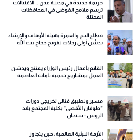
جريمة جديدة في مدينة عدن .. الاغتيالات
ترسم ملامح الفوضى في المحافظات
المحتلة
قطاع الحج والعمرة بهيئة الأوقاف والإرشاد
يدشّن أولى رحلات تفويج حجاج بيت الله
القائم بأعمال رئيس الوزراء يفتتح ويدشّن
العمل بمشاريع خدمية بأمانة العاصمة
مسير وتطبيق قتالي لخريجي دورات
"طوفان الأقصى" بكلية المجتمع بلاد
الروس - سنحان
الأزمة البيئية العالمية: حين يتجاوز