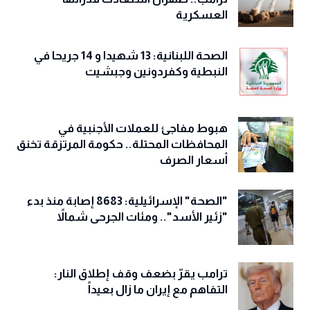
العسكرية
الصحة اللبنانية: 13 شهيدا و 14 جريحا في
النبطية وكفردونين وجبشيت
هبوط مفاجئ للعملات الأجنبية في
المحافظات المحتلة.. حكومة المرتزقة تخنق
أسعار الصرف
"الصحة" الإسرائيلية: 8683 إصابة منذ بدء
"زئير الأسد".. ومئات الجرحى شمالاً
ترامب يقرّ بضعف وقف إطلاق النار:
التفاهم مع إيران ما زال بعيداً