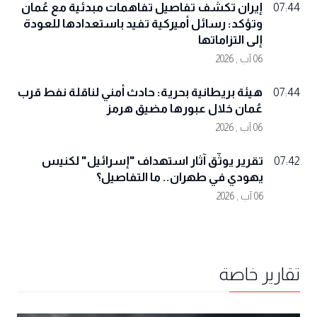
إيران تكشف تفاصيل تفاهمات مبدئية مع عُمان
07:44
وتؤكد: رسائل أميركية تفيد باستعدادها للعودة
إلى التزاماتها
06 آب , 2026
هيئة بريطانية بحرية: حادث أمني لناقلة نفط قرب
07:44
عُمان خلال عبورها مضيق هرمز
06 آب , 2026
تقرير يوثّق آثار استهداف "إسرائيل" لكنيس
07:42
يهودي في طهران.. ما التفاصيل؟
06 آب , 2026
تقارير خاصة