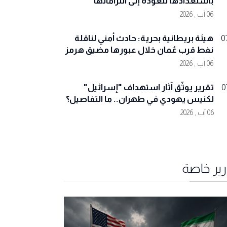
باستعدادها للعودة إلى التزاماتها
06 آب , 2026
هيئة بريطانية بحرية: حادث أمني لناقلة
0
نفط قرب عُمان خلال عبورها مضيق هرمز
06 آب , 2026
تقرير يوثّق آثار استهداف "إسرائيل"
0
لكنيس يهودي في طهران.. ما التفاصيل؟
06 آب , 2026
رير خاصة