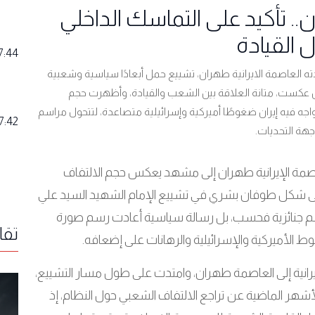
.. تأكيد على التماسك الداخلي
 القيادة
7:44
ه العاصمة الايرانية طهران، تشييع حمل أبعادًا سياسية وشعبية
ن عكست، متانة العلاقة بين الشعب والقيادة، وأظهرت حجم
اجه فيه إيران ضغوطًا أميركية وإسرائيلية متصاعدة، لتتحول مراسم
7:42
جهة التحديات.
اصمة الإيرانية طهران إلى مشهد يعكس حجم الالتفاف
على شكل طوفان بشري في تشييع الإمام الشهيد السيد علي
اسم جنائزية فحسب، بل رسالة سياسية أعادت رسم صورة
تقا
ط الأميركية والإسرائيلية والرهانات على إضعافه.
انية إلى العاصمة طهران، وامتدت على طول مسار التشييع،
شهر الماضية عن تراجع الالتفاف الشعبي حول النظام، إذ