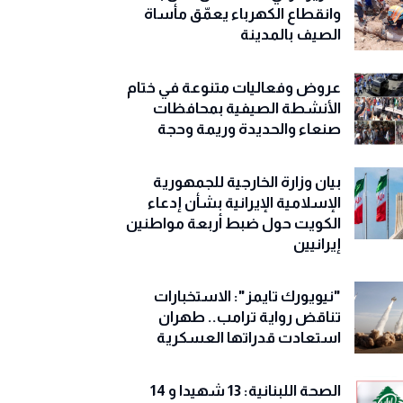
وانقطاع الكهرباء يعمّق مأساة
الصيف بالمدينة
عروض وفعاليات متنوعة في ختام
الأنشطة الصيفية بمحافظات
صنعاء والحديدة وريمة وحجة
‏بيان وزارة الخارجية للجمهورية
الإسلامية الإيرانية بشأن إدعاء
الكويت حول ضبط أربعة مواطنين
إيرانيين
"نيويورك تايمز": الاستخبارات
تناقض رواية ترامب.. طهران
استعادت قدراتها العسكرية
الصحة اللبنانية: 13 شهيدا و 14