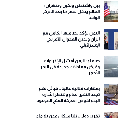
بين واشنطن وبكين وطهران:
العالم يدخل عصر ما بعد المركز
الواحد
اليمن تؤكد تضامنها الكامل مع
إيران وتدين العدوان الأمريكي
الإسرائيلي
صنعاء: اليمن أفشل الإغراءات
وفرض معادلات جديدة في البحر
الأحمر
بمهارات قتالية عالية.. قبائل نهم
تجدد النفير العام وتنتظر إشارة
البدء لخوض معركة الفتح الموعود
تقرير دولي: ثلثا سكان عدن بلا ماء