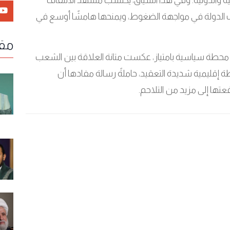
ة والدولية. وفي هذا السياق، يكتسب مشهد الالتفاف
قف الدولة في مواجهة الضغوط، ويمنحها هامشًا أوسع في
مقا
غدو محطة سياسية بامتياز، عكست متانة العلاقة بين الشعب
إقليمية شديدة التعقيد، حاملةً رسالة مفادها أن
عتها إلى مزيد من التلاحم.