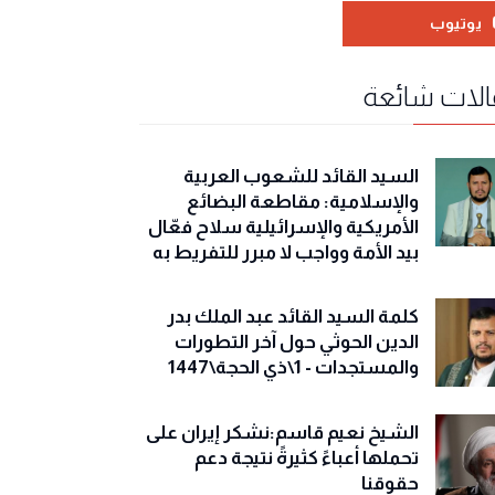
يوتيوب
لات شائعة
السيد القائد للشعوب العربية
والإسلامية: مقاطعة البضائع
الأمريكية والإسرائيلية سلاح فعّال
بيد الأمة وواجب لا مبرر للتفريط به
كلمة السيد القائد عبد الملك بدر
الدين الحوثي حول آخر التطورات
والمستجدات - 1\ذي الحجة\1447
الشيخ نعيم قاسم:نشكر إيران على
تحملها أعباءً كثيرةً نتيجة دعم
حقوقنا