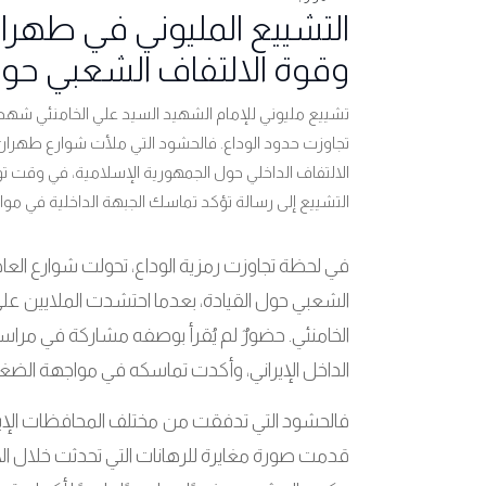
التشييع المليوني في طهران
وقوة الالتفاف الشعبي حول
تشييع مليوني للإمام الشهيد السيد علي الخامنئي شهدت
تجاوزت حدود الوداع. فالحشود التي ملأت شوارع طهرا
الالتفاف الداخلي حول الجمهورية الإسلامية، في وقت تو
التشييع إلى رسالة تؤكد تماسك الجبهة الداخلية في موا
في لحظة تجاوزت رمزية الوداع، تحولت شوارع الع
الشعبي حول القيادة، بعدما احتشدت الملايين 
الخامنئي. حضورٌ لم يُقرأ بوصفه مشاركة في مر
الداخل الإيراني، وأكدت تماسكه في مواجهة الضغو
فالحشود التي تدفقت من مختلف المحافظات الإير
قدمت صورة مغايرة للرهانات التي تحدثت خلال الأ