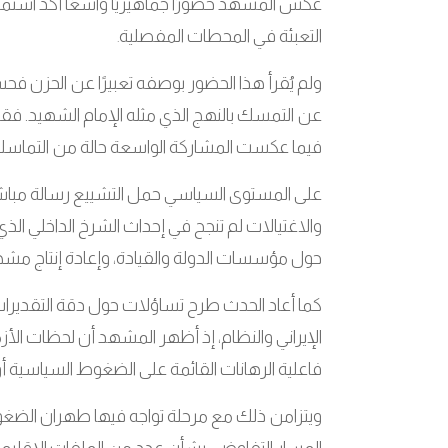
عكس المشهد حضورًا جماهيريًا واسعًا أكد استمرا
التعبئة في المحطات المفصلية
.
ولم يُقرأ هذا الحضور بوصفه تعبيرًا عن الحزن فحسب،
عن التمسك بالنهج الذي مثله الإمام الشهيد. ف
فيما عكست المشاركة الواسعة حالة من التماسك 
على المستوى السياسي حمل التشييع رسالة مبا
والاغتيالات لم تنجح في إحداث الشرخ الداخلي الذ
حول مؤسسات الدولة والقيادة، وإعادة إنتاج مشه
كما أعاد الحدث طرح تساؤلات حول دقة التقديرات
الإيراني والنظام، إذ أظهر المشهد أن لحظات الأزما
فاعلية الرهانات القائمة على الضغوط السياسية أو 
ويتزامن ذلك مع مرحلة تواجه فيها طهران الضغوط 