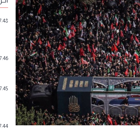
7:48
7:46
7:45
7:44