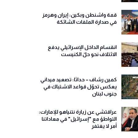
قمة واشنطن وبكين: إيران وهرمز
في صدارة الملفات الشائكة
انقسام الداخل الإسرائيلي يدفع
الائتلاف نحو حلّ الكنيست
كمين رشاف – حداثا: تصعيد ميداني
يعكس تحوّل قواعد الاشتباك في
جنوب لبنان
عراقتشي عن زيارة نتنياهو للإمارات:
التواطؤ مع "إسرائيل" في معاداتنا
أمر لا يغتفر