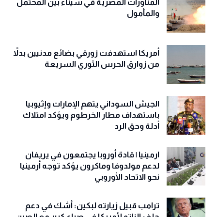
المناورات المصرية في سيناء بين المحتمل
والمأمول
أمريكا استهدفت زورقي بضائع مدنيين بدلاً
من زوارق الحرس الثوري السريعة
الجيش السوداني يتهم الإمارات وإثيوبيا
باستهداف مطار الخرطوم ويؤكد امتلاك
أدلة وحق الرد
ارمينيا | قادة أوروبا يجتمعون في يريفان
لدعم مولدوفا وماكرون يؤكد توجه أرمينيا
نحو الاتحاد الأوروبي
ترامب قبيل زيارته لبكين: أشك في دعم
حلف الناتو لأمريكا في صراع كبير مع الصين