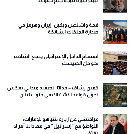
أعباءً كثيرةً نتيجة دعم حقوقنا
قمة واشنطن وبكين: إيران وهرمز في
صدارة الملفات الشائكة
انقسام الداخل الإسرائيلي يدفع الائتلاف
نحو حلّ الكنيست
كمين رشاف – حداثا: تصعيد ميداني يعكس
تحوّل قواعد الاشتباك في جنوب لبنان
عراقتشي عن زيارة نتنياهو للإمارات:
التواطؤ مع "إسرائيل" في معاداتنا أمر لا
يغتفر