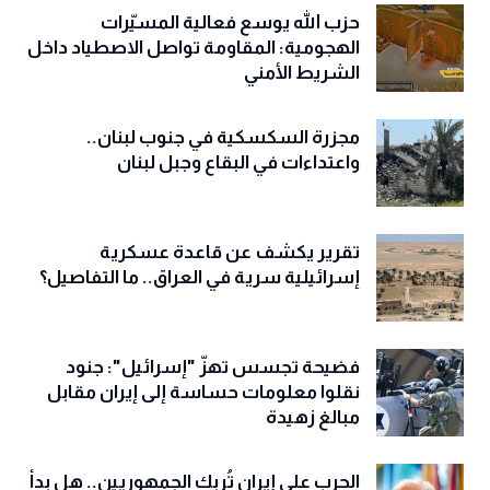
حزب الله يوسع فعالية المسيّرات
الهجومية: المقاومة تواصل الاصطياد داخل
الشريط الأمني
مجزرة السكسكية في جنوب لبنان..
واعتداءات في البقاع وجبل لبنان
تقرير يكشف عن قاعدة عسكرية
إسرائيلية سرية في العراق.. ما التفاصيل؟
فضيحة تجسس تهزّ "إسرائيل": جنود
نقلوا معلومات حساسة إلى إيران مقابل
مبالغ زهيدة
الحرب على إيران تُربك الجمهوريين.. هل بدأ