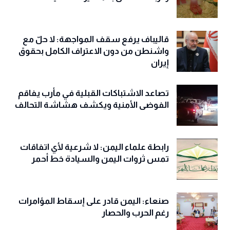
قاليباف يرفع سقف المواجهة: لا حلّ مع
واشنطن من دون الاعتراف الكامل بحقوق
إيران
تصاعد الاشتباكات القبلية في مأرب يفاقم
الفوضى الأمنية ويكشف هشاشة التحالف
رابطة علماء اليمن: لا شرعية لأي اتفاقات
تمس ثروات اليمن والسيادة خط أحمر
صنعاء: اليمن قادر على إسقاط المؤامرات
رغم الحرب والحصار