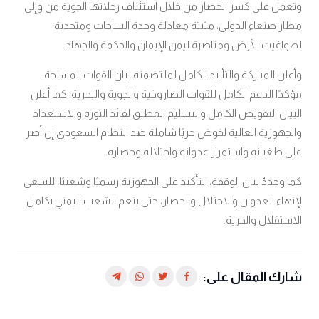
وتعمل على كسر الحصار من خلال استئناف رحلاتها الجوية من وإلى
مطار صنعاء الدولي، مثبتة معادلة وحدة الساحات ومتحدية
لطواغيت الأرض ومناصرة ليمن الإيمان والحكمة والجهاد.
وأعلن المباركة والتأييد الكامل لما تضمنه بيان القوات المسلحة،
مؤكدًا الدعم الكامل للقوات الصاروخية والجوية والبحرية، كما أعلن
البيان التفويض الكامل والتسليم المطلق لقائد الثورة والاستعداد
والجهوزية العالية لخوض حربًا شاملة ضد النظام السعودي إن أصر
على طغيانه واستمرار عدوانه واحتلاله وحصاره.
كما وجددّ بيان الوقفة، التأكيد على الجهوزية رسميًا وشعبيًا، للسعي
لإنهاء العدوان والاحتلال والحصار، حتى ينعم الشعب اليمني بكامل
الاستقلال والحرية.
شارك المقال على: