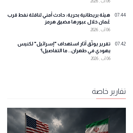
06 آب , 2026
هيئة بريطانية بحرية: حادث أمني لناقلة نفط قرب
07:44
عُمان خلال عبورها مضيق هرمز
06 آب , 2026
تقرير يوثّق آثار استهداف "إسرائيل" لكنيس
07:42
يهودي في طهران.. ما التفاصيل؟
06 آب , 2026
تقارير خاصة