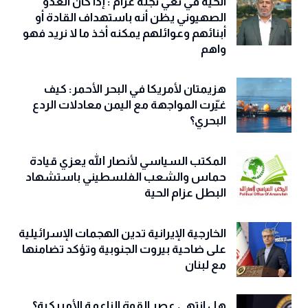
الحية في نعي نجله عزام : إذا كان العدو
الصهيوني يظن أنه باستهداف القادة أو
أبنائهم وعوائلهم يمكنه أخذ ما لا نريد فهو
واهم
هزيمتان لأمريكا في البحر الأحمر: كيف
غيّرت المواجهة مع اليمن معادلات الردع
البحري؟
المكتب السياسي لأنصار الله يعزي قيادة
حماس والشعب الفلسطيني باستشهاد
البطل عزام الحية
الخارجية الإيرانية تدين الهجمات الإسرائيلية
على ضاحية بيروت الجنوبية وتؤكد تضامنها
مع لبنان
هل انتهى عصر القوة الناعمة الأمريكية؟