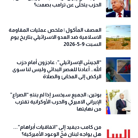
الحزب يتخلّى عن ترامب بصمت؟
العصف المأكول | ملخص عمليات المقاومة
الاسلامية ضد العدو الاسرائيلي بتاريخ يوم
السبت 9-5-2026
“الجيش الإسرائيلي”: عاجزون أمام حزب
الله.. أعادنا للعصر البدائي وليس لنا سوى
الركض إلى المخابئ والصلاة
بوتين: الجميع سيخسر إذا لم ينتهِ “الصراع”
الإيراني الاميركي والحرب الأوكرانية تقترب
من نهايتها
من كامب ديفيد إلى “اتفاقيات أبراهام”...
هل يواجه لبنان فخّ الوعود الأميركية؟