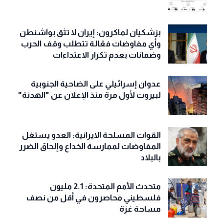
بزشكيان لماكرون: إيران لا تثق بواشنطن
وأي مفاوضات فعّالة تتطلب وقف الحرب
وضمانات بعدم تكرار الاعتداءات
عدوان إسرائيلي على الضاحية الجنوبية
لبيروت لأول مرة منذ الإعلان عن "الهدنة"
القوات المسلحة الايرانية: العدو يستغل
المفاوضات لممارسة الخداع وإلحاق الضرر
بالبلاد
متحدث الأمم المتحدة: 2.1 مليون
فلسطيني محاصرون في أقل من نصف
مساحة غزة