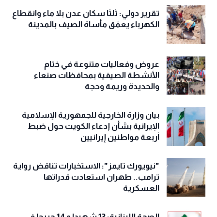
تقرير دولي: ثلثا سكان عدن بلا ماء وانقطاع
الكهرباء يعمّق مأساة الصيف بالمدينة
عروض وفعاليات متنوعة في ختام
الأنشطة الصيفية بمحافظات صنعاء
والحديدة وريمة وحجة
‏بيان وزارة الخارجية للجمهورية الإسلامية
الإيرانية بشأن إدعاء الكويت حول ضبط
أربعة مواطنين إيرانيين
"نيويورك تايمز": الاستخبارات تناقض رواية
ترامب.. طهران استعادت قدراتها
العسكرية
الصحة اللبنانية: 13 شهيدا و 14 جريحا في