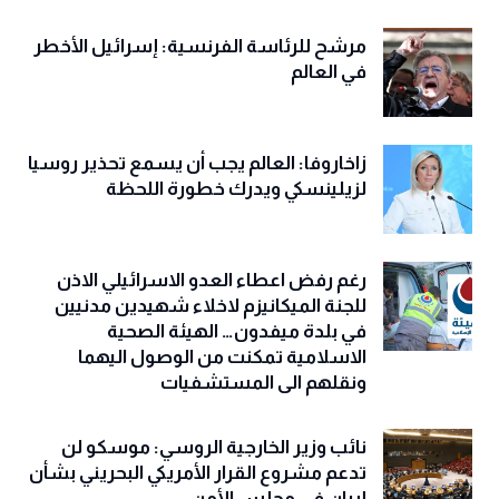
مرشح للرئاسة الفرنسية: إسرائيل الأخطر
في العالم
زاخاروفا: العالم يجب أن يسمع تحذير روسيا
لزيلينسكي ويدرك خطورة اللحظة
رغم رفض اعطاء العدو الاسرائيلي الاذن
للجنة الميكانيزم لاخلاء شهيدين مدنيين
في بلدة ميفدون… الهيئة الصحية
الاسلامية تمكنت من الوصول اليهما
ونقلهم الى المستشفيات
نائب وزير الخارجية الروسي: موسكو لن
تدعم مشروع القرار الأمريكي البحريني بشأن
إيران في مجلس الأمن