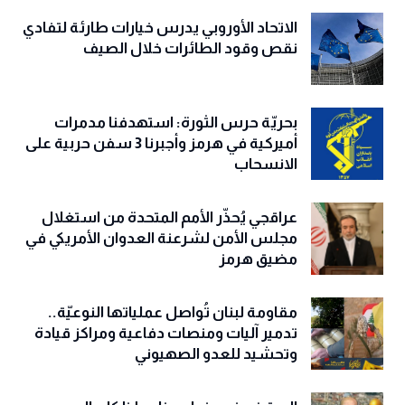
الاتحاد الأوروبي يدرس خيارات طارئة لتفادي
نقص وقود الطائرات خلال الصيف
بحريّة حرس الثورة: استهدفنا مدمرات
أميركية في هرمز وأجبرنا 3 سفن حربية على
الانسحاب
عراقجي يُحذّر الأمم المتحدة من استغلال
مجلس الأمن لشرعنة العدوان الأمريكي في
مضيق هرمز
مقاومة لبنان تُواصل عملياتها النوعيّة..
تدمير آليات ومنصات دفاعية ومراكز قيادة
وتحشيد للعدو الصهيوني