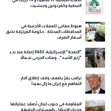
النبطية وكفردونين وجبشيت
هبوط مفاجئ للعملات الأجنبية في
المحافظات المحتلة.. حكومة المرتزقة تخنق
أسعار الصرف
"الصحة" الإسرائيلية: 8683 إصابة منذ بدء
"زئير الأسد".. ومئات الجرحى شمالاً
ترامب يقرّ بضعف وقف إطلاق النار:
التفاهم مع إيران ما زال بعيداً
المقاومة في جنوب لبنان تُصعّد عملياتها
وتربك الاحتلال بالمسيّرات الدقيقة