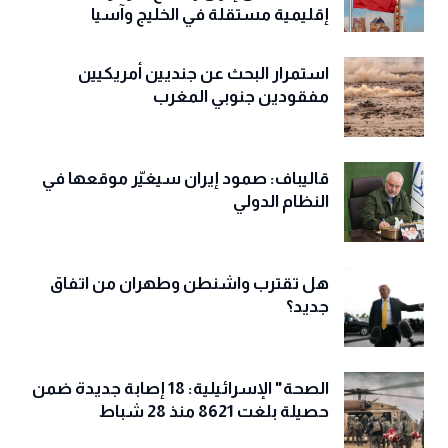
إقليمية مستقلة في الخليج وآسيا
استمرار البحث عن جنديين أمريكيين
مفقودين جنوبي المغرب
قاليباف: صمود إيران سيغيّر موقعها في
النظام الدولي
هل تقترب واشنطن وطهران من اتفاق
جديد؟
الصحة" الإسرائيلية: 18 إصابة جديدة ضمن
حصيلة بلغت 8621 منذ 28 شباط