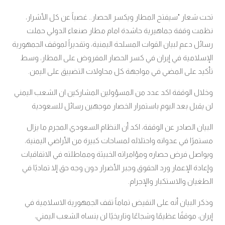
تحت شعار "سيفتح المطار ويكسر الحصار.. غصباً عن كل الأشرار،
نظمت وقفة جماهيرية حاشدة امام مطار صنعاء الدولي حملت
رسائل دعم لبيان القوات المسلحة اليمنية، وتقديراً لموقف الجمهورية
الإسلامية في إيران في كسر الحصار المفروض على المطار، وسط
تأكيد على المضي في مواجهة كل محاولات التضييق على اليمن.
وخلال الوقفة اكد عدد من المسؤولين المشاركين ان الشعب اليمني
لن يقبل بعد اليوم باستمرار الخصار موجهين رسائل للسعودية
البيان الصادر عن الوقفة، اكد أن النظام السعودي المجرم ما يزال
مستمرًا في عدوانه واحتلاله لمساحات كبيرة من الأراضي اليمنية،
ويواصل فرض حصاره ومؤامراته الخبيثة ومماطلته في الاتفاقيات
وإعادة الإعمار ورد الحقوق وجبر الأضرار دون وجه حق إلا تماديًا في
الطغيان والاستكبار والإجرام.
وذكر البيان أنه على النقيض تماماً تقف الجمهورية الاسلامية في
إيران، موقفًا عظيمًا وشجاعًا وتاريخيًا لن ينساه الشعب اليمني،