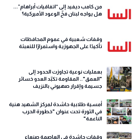
من كامب ديفيد إلى “اتفاقيات أبراهام”...
هل يواجه لبنان فخّ الوعود الأميركية؟
وقفات شعبية في عموم المحافظات
تأكيدًا على الجهوزية واستمرارًا للتعبئة
بعمليات نوعية تجاوزت الحدود إلى
"العمق".. المقاومة تكبّد العدو خسائر
جسيمة وإقرار صهيوني بالنزيف
أمسية طلابية حاشدة لمركز الشهيد هنية
في الثورة تحت عنوان "خطورة الحرب
الناعمة"
وقفات حاشدة في العاصمة صنعاء