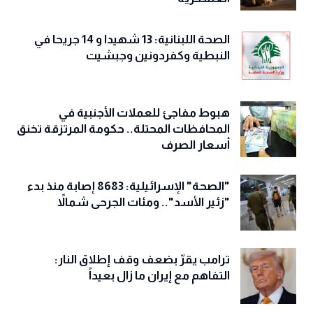
الصحة اللبنانية: 13 شهيدا و 14 جريحا في
النبطية وكفردونين وجبشيت
هبوط مفاجئ للعملات الأجنبية في
المحافظات المحتلة.. حكومة المرتزقة تخنق
أسعار الصرف
"الصحة" الإسرائيلية: 8683 إصابة منذ بدء
"زئير الأسد".. ومئات الجرحى شمالاً
ترامب يقرّ بضعف وقف إطلاق النار:
التفاهم مع إيران ما زال بعيداً