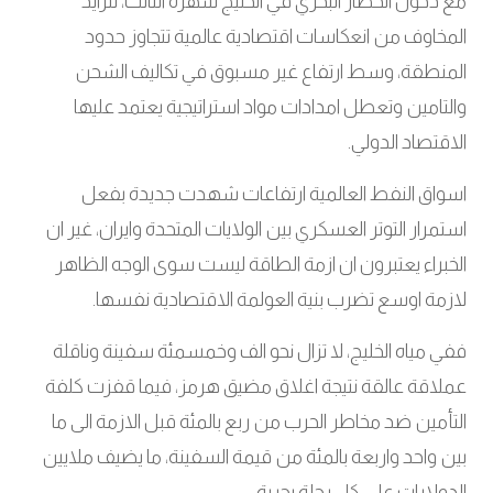
مع دخول الحصار البحري في الخليج شهره الثالث، تتزايد
المخاوف من انعكاسات اقتصادية عالمية تتجاوز حدود
المنطقة، وسط ارتفاع غير مسبوق في تكاليف الشحن
والتامين وتعطل امدادات مواد استراتيجية يعتمد عليها
الاقتصاد الدولي.
اسواق النفط العالمية ارتفاعات شهدت جديدة بفعل
استمرار التوتر العسكري بين الولايات المتحدة وايران، غير ان
الخبراء يعتبرون ان ازمة الطاقة ليست سوى الوجه الظاهر
لازمة اوسع تضرب بنية العولمة الاقتصادية نفسها.
ففي مياه الخليج، لا تزال نحو الف وخمسمئة سفينة وناقلة
عملاقة عالقة نتيجة اغلاق مضيق هرمز، فيما قفزت كلفة
التأمين ضد مخاطر الحرب من ربع بالمئة قبل الازمة الى ما
بين واحد واربعة بالمئة من قيمة السفينة، ما يضيف ملايين
الدولارات على كل رحلة بحرية.