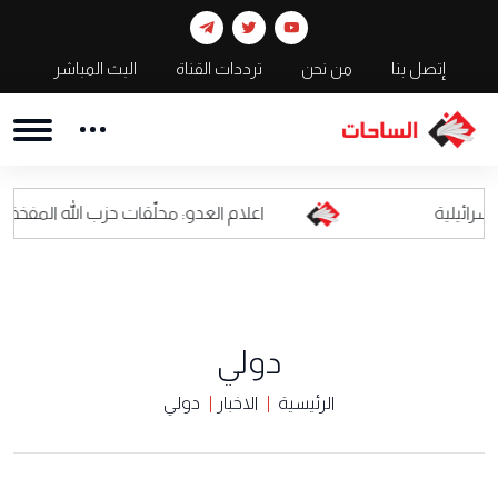
إتصل بنا
من نحن
ترددات القناة
البث المباشر
اعلام العدو: محلّقات حزب الله المفخخة أصبحت كابوسا
دولي
الرئيسية
الاخبار
دولي