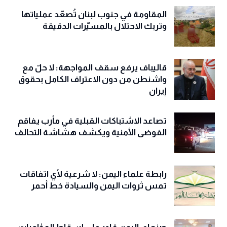
المقاومة في جنوب لبنان تُصعّد عملياتها
وتربك الاحتلال بالمسيّرات الدقيقة
قاليباف يرفع سقف المواجهة: لا حلّ مع
واشنطن من دون الاعتراف الكامل بحقوق
إيران
تصاعد الاشتباكات القبلية في مأرب يفاقم
الفوضى الأمنية ويكشف هشاشة التحالف
رابطة علماء اليمن: لا شرعية لأي اتفاقات
تمس ثروات اليمن والسيادة خط أحمر