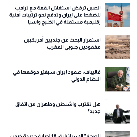
الصين ترفض استغلال القمة مع ترامب
للضغط على إيران وتدفع نحو ترتيبات أمنية
إقليمية مستقلة في الخليج وآسيا
استمرار البحث عن جنديين أمريكيين
مفقودين جنوبي المغرب
قاليباف: صمود إيران سيغيّر موقعها في
النظام الدولي
هل تقترب واشنطن وطهران من اتفاق
جديد؟
الصحة" الإسرائيلية: 18 إصابة جديدة ضمن