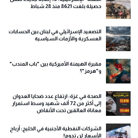
حصيلة بلغت 8621 منذ 28 شباط
التصعيد الإسرائيلي في لبنان بين الحسابات
العسكرية والأزمات السياسية
مقبرة الهيمنة الأميركية بين "باب المندب"
و"هرمز"؟
الصحة في غزة: ارتفاع عدد ضحايا العدوان
إلى أكثر من 72 ألف شهيد وسط استمرار
معاناة العالقين تحت الأنقاض
الشركات النفطية الأجنبية في الخليج: أرباح
الأسعار لن تدوم!