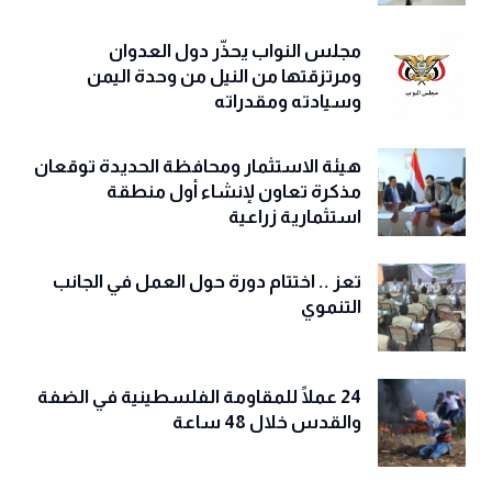
مجلس النواب يحذّّر دول العدوان
ومرتزقتها من النيل من وحدة اليمن
وسيادته ومقدراته
هيئة الاستثمار ومحافظة الحديدة توقعان
مذكرة تعاون لإنشاء أول منطقة
استثمارية زراعية
تعز .. اختتام دورة حول العمل في الجانب
التنموي
24 عملًا للمقاومة الفلسطينية في الضفة
والقدس خلال 48 ساعة