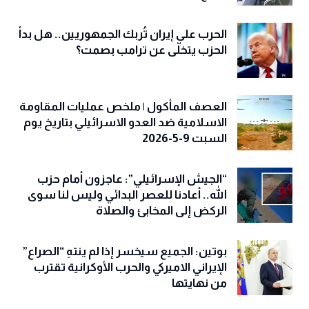
الحرب على إيران تُربك الجمهوريين.. هل بدأ
الحزب يتخلّى عن ترامب بصمت؟
العصف المأكول | ملخص عمليات المقاومة
الاسلامية ضد العدو الاسرائيلي بتاريخ يوم
السبت 9-5-2026
“الجيش الإسرائيلي”: عاجزون أمام حزب
الله.. أعادنا للعصر البدائي وليس لنا سوى
الركض إلى المخابئ والصلاة
بوتين: الجميع سيخسر إذا لم ينتهِ “الصراع”
الإيراني الاميركي والحرب الأوكرانية تقترب
من نهايتها