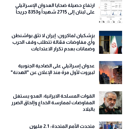
ارتفاع حصيلة ضحايا العدوان الإسرائيلي
على لبنان إلى 2715 شهيداً و8353 جريحاً
بزشكيان لماكرون: إيران لا تثق بواشنطن
وأي مفاوضات فعّالة تتطلب وقف الحرب
وضمانات بعدم تكرار الاعتداءات
عدوان إسرائيلي على الضاحية الجنوبية
لبيروت لأول مرة منذ الإعلان عن "الهدنة"
القوات المسلحة الايرانية: العدو يستغل
المفاوضات لممارسة الخداع وإلحاق الضرر
بالبلاد
متحدث الأمم المتحدة: 2.1 مليون