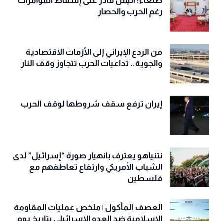
صنعاء: اليمن قادر على إسقاط المؤامرات
رغم الحرب والحصار
من الردع الإيراني إلى الأزمات الاقتصادية
والجوية.. تداعيات الحرب تتجاوز وقف النار
إيران ترفع سقف شروطها لوقف الحرب
نتنياهو يعترف بانهيار صورة “إسرائيل” لدى
الشباب الأمريكي وارتفاع تعاطفهم مع
فلسطين
العصف المأكول | ملخص عمليات المقاومة
الاسلامية ضد العدو الاسرائيلي بتاريخ يوم