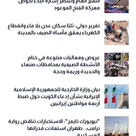
النفير العام وتنتظر إشارة البدء لخوض
معركة الفتح الموعود
تقرير دولي: ثلثا سكان عدن بلا ماء وانقطاع
الكهرباء يعمّق مأساة الصيف بالمدينة
عروض وفعاليات متنوعة في ختام
الأنشطة الصيفية بمحافظات صنعاء
والحديدة وريمة وحجة
‏بيان وزارة الخارجية للجمهورية الإسلامية
الإيرانية بشأن إدعاء الكويت حول ضبط
أربعة مواطنين إيرانيين
"نيويورك تايمز": الاستخبارات تناقض رواية
ترامب.. طهران استعادت قدراتها
العسكرية