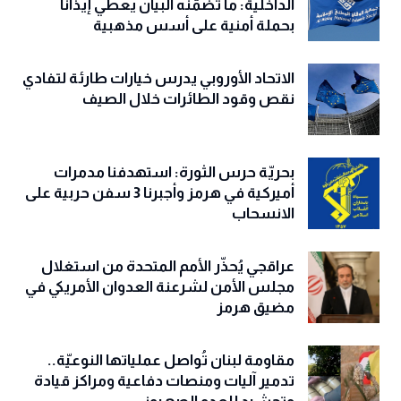
الداخلية: ما تضمّنه البيان يعطي إيذاناً
بحملة أمنية على أسس مذهبية
الاتحاد الأوروبي يدرس خيارات طارئة لتفادي
نقص وقود الطائرات خلال الصيف
بحريّة حرس الثورة: استهدفنا مدمرات
أميركية في هرمز وأجبرنا 3 سفن حربية على
الانسحاب
عراقجي يُحذّر الأمم المتحدة من استغلال
مجلس الأمن لشرعنة العدوان الأمريكي في
مضيق هرمز
مقاومة لبنان تُواصل عملياتها النوعيّة..
تدمير آليات ومنصات دفاعية ومراكز قيادة