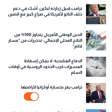
ترامب قبيل زيارته لبكين: أشك في دعم
حلف الناتو لأمريكا في صراع كبير مع الصين
الدين الوطني الأمريكي يتجاوز 100% من
الناتج المحلي الإجمالي: تحذيرات من “مسار
قاتم”
الدفاع الفنلندية: لا يمكن إسقاط
المسيرات قرب الحدود الروسية في أوقات
السلم
ترامب يقر بخسارة أوكرانيا لأراضيها