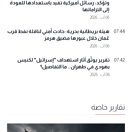
وتؤكد: رسائل أميركية تفيد باستعدادها للعودة
إلى التزاماتها
06 آب , 2026
هيئة بريطانية بحرية: حادث أمني لناقلة نفط قرب
07:44
عُمان خلال عبورها مضيق هرمز
06 آب , 2026
تقرير يوثّق آثار استهداف "إسرائيل" لكنيس
07:42
يهودي في طهران.. ما التفاصيل؟
06 آب , 2026
تقارير خاصة