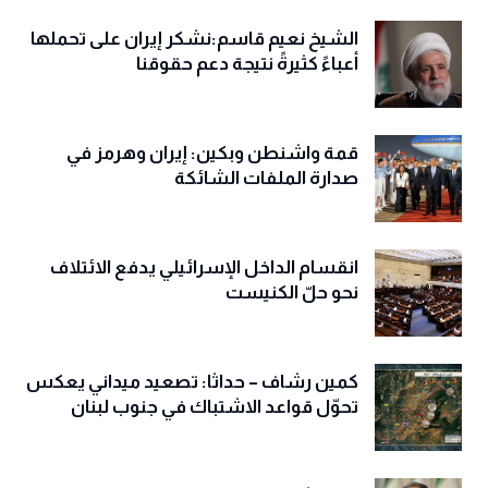
الشيخ نعيم قاسم:نشكر إيران على تحملها
أعباءً كثيرةً نتيجة دعم حقوقنا
قمة واشنطن وبكين: إيران وهرمز في
صدارة الملفات الشائكة
انقسام الداخل الإسرائيلي يدفع الائتلاف
نحو حلّ الكنيست
كمين رشاف – حداثا: تصعيد ميداني يعكس
تحوّل قواعد الاشتباك في جنوب لبنان