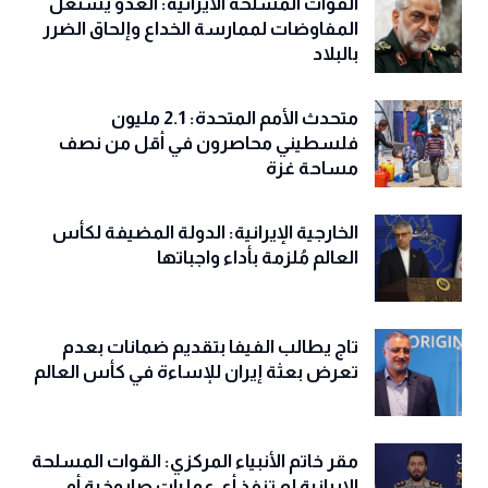
القوات المسلحة الايرانية: العدو يستغل
المفاوضات لممارسة الخداع وإلحاق الضرر
بالبلاد
متحدث الأمم المتحدة: 2.1 مليون
فلسطيني محاصرون في أقل من نصف
مساحة غزة
الخارجية الإيرانية: الدولة المضيفة لكأس
العالم مُلزمة بأداء واجباتها
تاج يطالب الفيفا بتقديم ضمانات بعدم
تعرض بعثة إيران للإساءة في كأس العالم
مقر خاتم الأنبياء المركزي: القوات المسلحة
الإيرانية لم تنفذ أي عمليات صاروخية أو