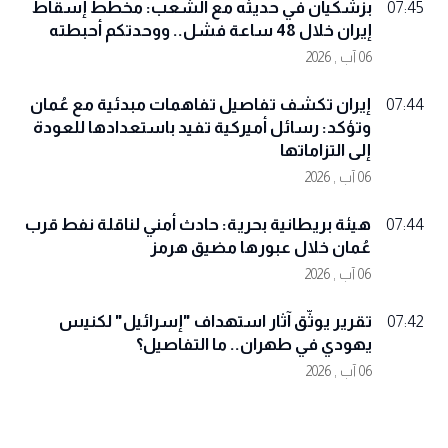
بزشكيان في حديثه مع الشعب: مخطط إسقاط
07:45
إيران خلال 48 ساعة فشل.. ووحدتكم أحبطته
06 آب , 2026
إيران تكشف تفاصيل تفاهمات مبدئية مع عُمان
07:44
وتؤكد: رسائل أميركية تفيد باستعدادها للعودة
إلى التزاماتها
06 آب , 2026
هيئة بريطانية بحرية: حادث أمني لناقلة نفط قرب
07:44
عُمان خلال عبورها مضيق هرمز
06 آب , 2026
تقرير يوثّق آثار استهداف "إسرائيل" لكنيس
07:42
يهودي في طهران.. ما التفاصيل؟
06 آب , 2026