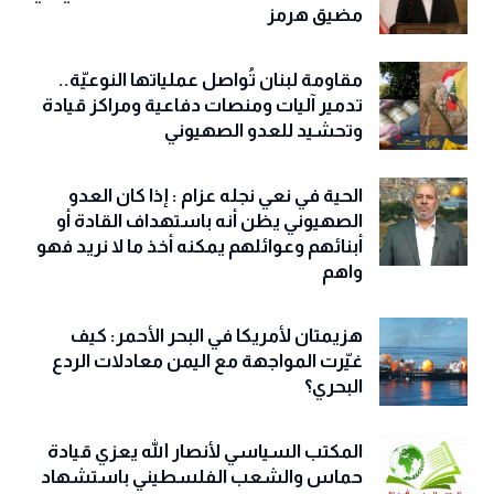
مضيق هرمز
مقاومة لبنان تُواصل عملياتها النوعيّة..
تدمير آليات ومنصات دفاعية ومراكز قيادة
وتحشيد للعدو الصهيوني
الحية في نعي نجله عزام : إذا كان العدو
الصهيوني يظن أنه باستهداف القادة أو
أبنائهم وعوائلهم يمكنه أخذ ما لا نريد فهو
واهم
هزيمتان لأمريكا في البحر الأحمر: كيف
غيّرت المواجهة مع اليمن معادلات الردع
البحري؟
المكتب السياسي لأنصار الله يعزي قيادة
حماس والشعب الفلسطيني باستشهاد