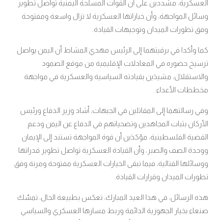
العسكرية، مشددين على أن القوات المسلحة اليمنية تواصل تطوير
وسائل المواجهة، وأن خياراتها العسكرية لا تزال واسعة ومفتوحة
وفق تطورات الميدان وتوجيهات القيادة.
كما وأكدا في برقيتهما إلى الرئيس مهدي المشاط أن اليمن يواصل
ترسيخ حضوره في المعادلات الإقليمية من موقع الصمود
والاستقلال، مشيدَين بقيادته السياسية والعسكرية في مواجهة
مخططات الأعداء.
وفي رسالتهما إلى المقاتلين في الجبهات، أشاد وزير الدفاع ورئيس
الأركان بثبات المجاهدين وتضحياتهم في الدفاع عن اليمن ودعم
القضية الفلسطينية، مؤكدَين أن قوة المواجهة تستند إلى الإيمان
ووحدة الصف والصبر، وأن القيادة العسكرية تواصل تطوير قدراتها
ووسائلها القتالية، فيما تبقى الخيارات العسكرية مفتوحة ومرنة وفق
تطورات الميدان وقرارات القيادة.
هذه الرسائل، في هذا العيد المبارك، تعكس بطبيعة الحال، تمسّك
صنعاء بخيار الجهوزية الدائمة وربط مسارها العسكري والسياسي