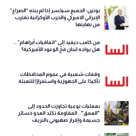
بوتين: الجميع سيخسر إذا لم ينتهِ “الصراع”
الإيراني الاميركي والحرب الأوكرانية تقترب
من نهايتها
من كامب ديفيد إلى “اتفاقيات أبراهام”...
هل يواجه لبنان فخّ الوعود الأميركية؟
وقفات شعبية في عموم المحافظات
تأكيدًا على الجهوزية واستمرارًا للتعبئة
بعمليات نوعية تجاوزت الحدود إلى
"العمق".. المقاومة تكبّد العدو خسائر
جسيمة وإقرار صهيوني بالنزيف