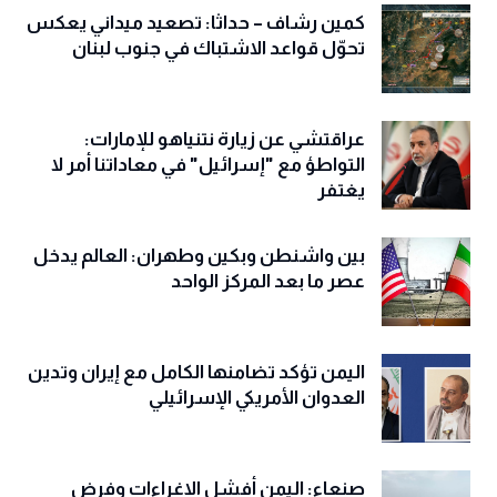
كمين رشاف – حداثا: تصعيد ميداني يعكس
تحوّل قواعد الاشتباك في جنوب لبنان
عراقتشي عن زيارة نتنياهو للإمارات:
التواطؤ مع "إسرائيل" في معاداتنا أمر لا
يغتفر
بين واشنطن وبكين وطهران: العالم يدخل
عصر ما بعد المركز الواحد
اليمن تؤكد تضامنها الكامل مع إيران وتدين
العدوان الأمريكي الإسرائيلي
صنعاء: اليمن أفشل الإغراءات وفرض