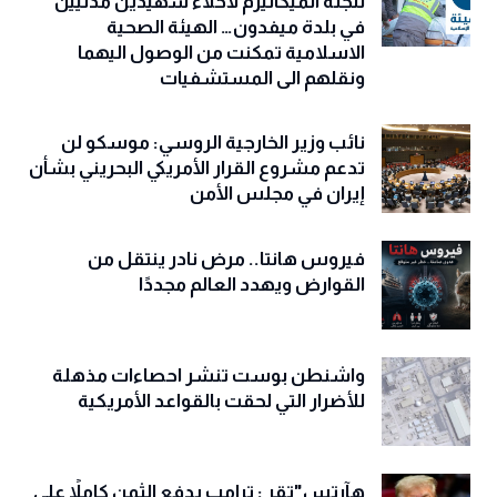
للجنة الميكانيزم لاخلاء شهيدين مدنيين
في بلدة ميفدون… الهيئة الصحية
الاسلامية تمكنت من الوصول اليهما
ونقلهم الى المستشفيات
نائب وزير الخارجية الروسي: موسكو لن
تدعم مشروع القرار الأمريكي البحريني بشأن
إيران في مجلس الأمن
فيروس هانتا.. مرض نادر ينتقل من
القوارض ويهدد العالم مجددًا
واشنطن بوست تنشر احصاءات مذهلة
للأضرار التي لحقت بالقواعد الأمريكية
هآرتس"تقر : ترامب يدفع الثمن كاملاً على