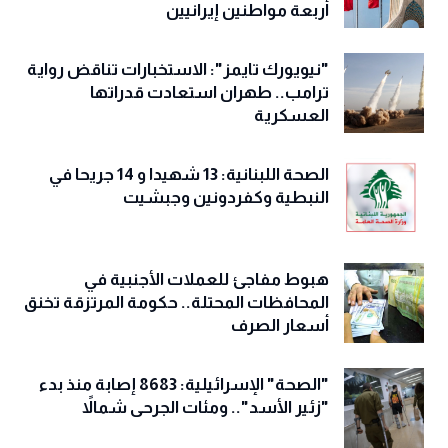
أربعة مواطنين إيرانيين
"نيويورك تايمز": الاستخبارات تناقض رواية
ترامب.. طهران استعادت قدراتها
العسكرية
الصحة اللبنانية: 13 شهيدا و 14 جريحا في
النبطية وكفردونين وجبشيت
هبوط مفاجئ للعملات الأجنبية في
المحافظات المحتلة.. حكومة المرتزقة تخنق
أسعار الصرف
"الصحة" الإسرائيلية: 8683 إصابة منذ بدء
"زئير الأسد".. ومئات الجرحى شمالاً