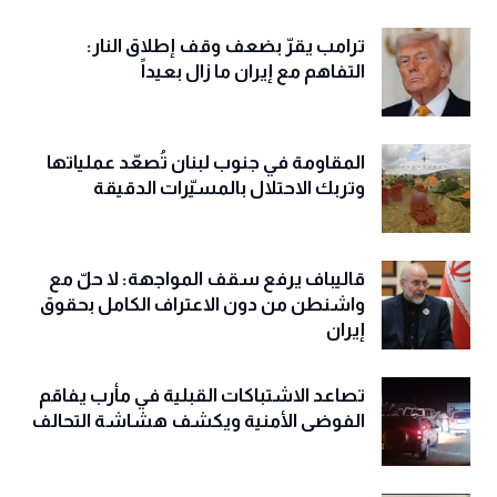
ترامب يقرّ بضعف وقف إطلاق النار:
التفاهم مع إيران ما زال بعيداً
المقاومة في جنوب لبنان تُصعّد عملياتها
وتربك الاحتلال بالمسيّرات الدقيقة
قاليباف يرفع سقف المواجهة: لا حلّ مع
واشنطن من دون الاعتراف الكامل بحقوق
إيران
تصاعد الاشتباكات القبلية في مأرب يفاقم
الفوضى الأمنية ويكشف هشاشة التحالف