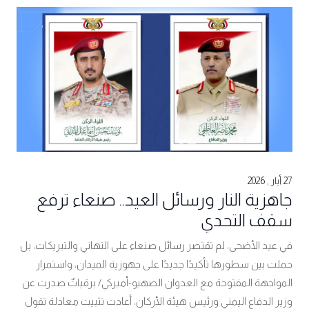
27 أيار , 2026
جاهزية النار ورسائل العيد.. صنعاء ترفع
سقف التحدي
في عيد الأضحى، لم تقتصر رسائل صنعاء على التهاني والتبريكات، بل
حملت بين سطورها تأكيدًا جديدًا على جهوزية الميدان، واستمرار
المواجهة المفتوحة مع العدوان الصهيو-أميركي/ برقياتٌ صدرت عن
وزير الدفاع اليمني ورئيس هيئة الأركان، أعادت تثبيت معادلة تقول