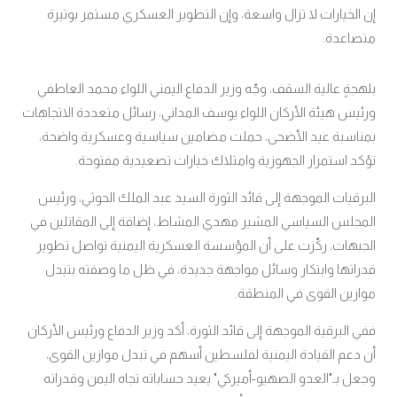
إن الخيارات لا تزال واسعة، وإن التطوير العسكري مستمر بوتيرة
متصاعدة.
بلهجةٍ عالية السقف، وجّه وزير الدفاع اليمني اللواء محمد العاطفي
ورئيس هيئة الأركان اللواء يوسف المداني، رسائل متعددة الاتجاهات
بمناسبة عيد الأضحى، حملت مضامين سياسية وعسكرية واضحة،
تؤكد استمرار الجهوزية وامتلاك خيارات تصعيدية مفتوحة.
البرقيات الموجهة إلى قائد الثورة السيد عبد الملك الحوثي، ورئيس
المجلس السياسي المشير مهدي المشاط، إضافة إلى المقاتلين في
الجبهات، ركّزت على أن المؤسسة العسكرية اليمنية تواصل تطوير
قدراتها وابتكار وسائل مواجهة جديدة، في ظل ما وصفته بتبدل
موازين القوى في المنطقة.
ففي البرقية الموجهة إلى قائد الثورة، أكد وزير الدفاع ورئيس الأركان
أن دعم القيادة اليمنية لفلسطين أسهم في تبدل موازين القوى،
وجعل بـ"العدو الصهيو-أميركي" يعيد حساباته تجاه اليمن وقدراته