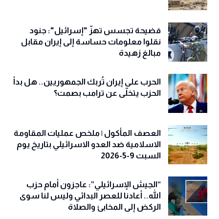
فضيحة تجسس تهزّ "إسرائيل": جنود
نقلوا معلومات حساسة إلى إيران مقابل
مبالغ زهيدة
الحرب على إيران تُربك الجمهوريين.. هل بدأ
الحزب يتخلّى عن ترامب بصمت؟
العصف المأكول | ملخص عمليات المقاومة
الاسلامية ضد العدو الاسرائيلي بتاريخ يوم
السبت 9-5-2026
“الجيش الإسرائيلي”: عاجزون أمام حزب
الله.. أعادنا للعصر البدائي وليس لنا سوى
الركض إلى المخابئ والصلاة