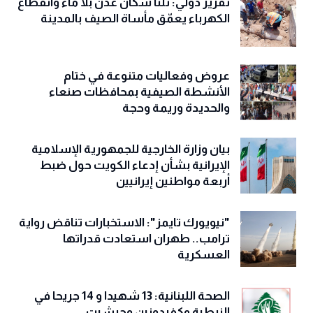
تقرير دولي: ثلثا سكان عدن بلا ماء وانقطاع
الكهرباء يعمّق مأساة الصيف بالمدينة
عروض وفعاليات متنوعة في ختام
الأنشطة الصيفية بمحافظات صنعاء
والحديدة وريمة وحجة
‏بيان وزارة الخارجية للجمهورية الإسلامية
الإيرانية بشأن إدعاء الكويت حول ضبط
أربعة مواطنين إيرانيين
"نيويورك تايمز": الاستخبارات تناقض رواية
ترامب.. طهران استعادت قدراتها
العسكرية
الصحة اللبنانية: 13 شهيدا و 14 جريحا في
النبطية وكفردونين وجبشيت