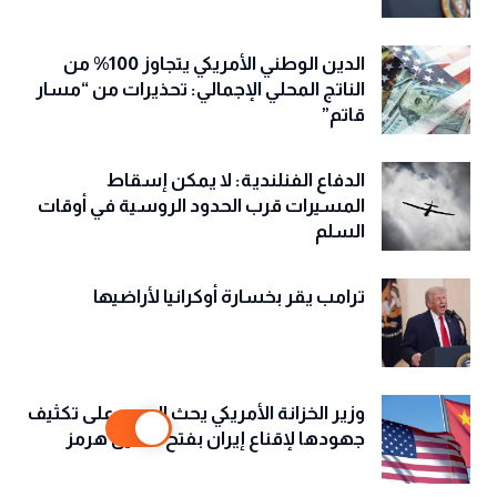
الدين الوطني الأمريكي يتجاوز 100% من
الناتج المحلي الإجمالي: تحذيرات من “مسار
قاتم”
الدفاع الفنلندية: لا يمكن إسقاط
المسيرات قرب الحدود الروسية في أوقات
السلم
ترامب يقر بخسارة أوكرانيا لأراضيها
وزير الخزانة الأمريكي يحث الصين على تكثيف
جهودها لإقناع إيران بفتح مضيق هرمز