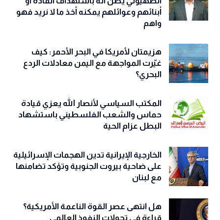
الصهيوني يظن أنه باستهداف القادة أو
أبنائهم وعوائلهم يمكنه أخذ ما لا نريد فهو
واهم
هزيمتان لأمريكا في البحر الأحمر: كيف
غيّرت المواجهة مع اليمن معادلات الردع
البحري؟
المكتب السياسي لأنصار الله يعزي قيادة
حماس والشعب الفلسطيني باستشهاد
البطل عزام الحية
الخارجية الإيرانية تدين الهجمات الإسرائيلية
على ضاحية بيروت الجنوبية وتؤكد تضامنها
مع لبنان
هل انتهى عصر القوة الناعمة الأمريكية؟
قراءة في تحولات النفوذ العالمي