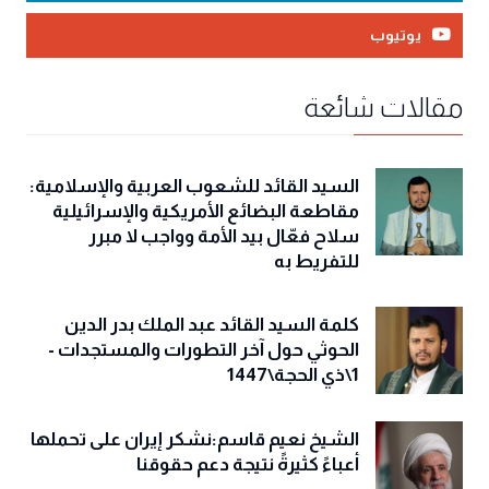
يوتيوب
مقالات شائعة
السيد القائد للشعوب العربية والإسلامية:
مقاطعة البضائع الأمريكية والإسرائيلية
سلاح فعّال بيد الأمة وواجب لا مبرر
للتفريط به
كلمة السيد القائد عبد الملك بدر الدين
الحوثي حول آخر التطورات والمستجدات -
1\ذي الحجة\1447
الشيخ نعيم قاسم:نشكر إيران على تحملها
أعباءً كثيرةً نتيجة دعم حقوقنا