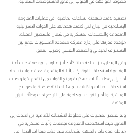
خطوط المواجهة في الجنوب إلى عمق المستوطنات الشمالية.
تصعيد لافت شهدتة الساعات الماضية ، في عمليات المقاومة
الإسلامية في لبنان التي كثفت هجماتها على القوات الإسرائيلية
المتقدمة والتحشدات العسكرية في شمال فلسطين المحتلة،
مؤكدة قدرتها على إدارة معركة متعددة المستويات تجمع بين
الاستنزاف الميداني والضغط النفسي وضرب العمق
.
وفي الميدان، برزت بلدة حداثا كأحد أبرز عناوين المواجهة، حيث أعلنت
المقاومة استهداف القوة الإسرائيلية المتقدمة بعدة عبوات ناسفة
أدت إلى إعطاب آليات عسكرية ومنع القوات من التقدم. كما واصلت
استهداف الدبابات والآليات بالمسيّرات الانقضاضية والصواريخ
المباشرة، ما أجبر القوات المهاجمة على التراجع تحت وطأة النيران
المكثفة
.
ولم تقتصر العمليات على خطوط الاشتباك الأمامية، بل امتدت إلى
العمق، حيث استهدفت المقاومة تجمعات وآليات عسكرية في
مناطق عدة داخل الجبهة الشمالية، فيما دوّت صفارات الإنذار في