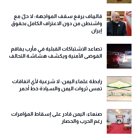
قاليباف يرفع سقف المواجهة: لا حلّ مع
واشنطن من دون الاعتراف الكامل بحقوق
إيران
تصاعد الاشتباكات القبلية في مأرب يفاقم
الفوضى الأمنية ويكشف هشاشة التحالف
رابطة علماء اليمن: لا شرعية لأي اتفاقات
تمس ثروات اليمن والسيادة خط أحمر
صنعاء: اليمن قادر على إسقاط المؤامرات
رغم الحرب والحصار