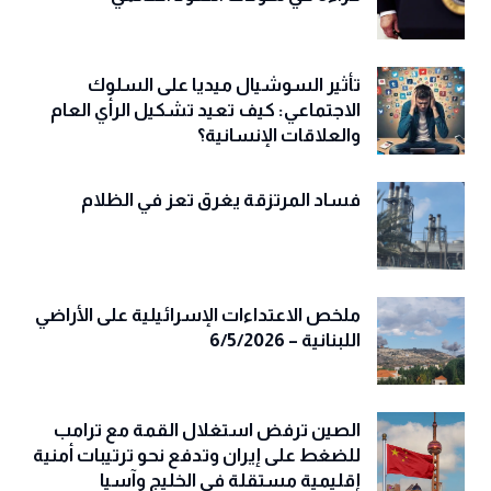
تأثير السوشيال ميديا على السلوك
الاجتماعي: كيف تعيد تشكيل الرأي العام
والعلاقات الإنسانية؟
فساد المرتزقة يغرق تعز في الظلام
ملخص الاعتداءات الإسرائيلية على الأراضي
اللبنانية – 6/5/2026
الصين ترفض استغلال القمة مع ترامب
للضغط على إيران وتدفع نحو ترتيبات أمنية
إقليمية مستقلة في الخليج وآسيا