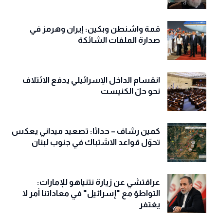
قمة واشنطن وبكين: إيران وهرمز في
صدارة الملفات الشائكة
انقسام الداخل الإسرائيلي يدفع الائتلاف
نحو حلّ الكنيست
كمين رشاف – حداثا: تصعيد ميداني يعكس
تحوّل قواعد الاشتباك في جنوب لبنان
عراقتشي عن زيارة نتنياهو للإمارات:
التواطؤ مع "إسرائيل" في معاداتنا أمر لا
يغتفر