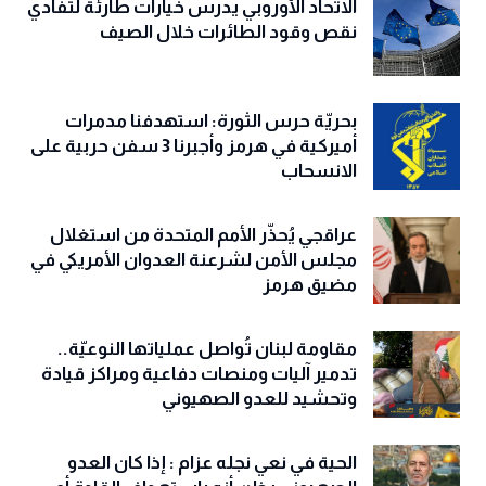
الاتحاد الأوروبي يدرس خيارات طارئة لتفادي
نقص وقود الطائرات خلال الصيف
بحريّة حرس الثورة: استهدفنا مدمرات
أميركية في هرمز وأجبرنا 3 سفن حربية على
الانسحاب
عراقجي يُحذّر الأمم المتحدة من استغلال
مجلس الأمن لشرعنة العدوان الأمريكي في
مضيق هرمز
مقاومة لبنان تُواصل عملياتها النوعيّة..
تدمير آليات ومنصات دفاعية ومراكز قيادة
وتحشيد للعدو الصهيوني
الحية في نعي نجله عزام : إذا كان العدو