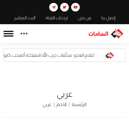
إتصل بنا
من نحن
ترددات القناة
البث المباشر
اعلام العدو: محلّقات حزب الله المفخخة أصبحت كابوسا للقيادة العسك
عربي
الرئيسية
الاخبار
عربي