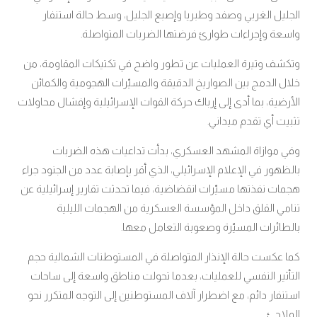
الجليل الغربي وصفد وطبريا وإصبع الجليل، وسط حالة استنفار
واسعة وإجراءات طوارئ فرضتها الضربات المتواصلة
.
وتكشف وتيرة العمليات عن تطور واضح في تكتيكات المقاومة، من
خلال الدمج بين الصواريخ الدقيقة والمسيّرات الهجومية والكمائن
الأرضية، بما أدى إلى إرباك حركة القوات الإسرائيلية وإفشال محاولات
تثبيت أي تقدم ميداني
.
وفي موازاة المشهد العسكري، بدأت تداعيات هذه الضربات
بالظهور في الإعلام الإسرائيلي، الذي أقر بإصابة عدد من الجنود جراء
هجمات نفذتها مسيّرات انقضاضية، فيما تحدثت تقارير إسرائيلية عن
تنامي القلق داخل المؤسسة العسكرية من الهجمات الليلية
بالطائرات المسيّرة وصعوبة التعامل معها
.
كما عكست حالة الإنذار المتواصلة في المستوطنات الشمالية حجم
التأثير النفسي للعمليات، بعدما تحولت مناطق واسعة إلى ساحات
استنفار دائم، مع اضطرار آلاف المستوطنين إلى التوجه المتكرر نحو
الملاجئ
.