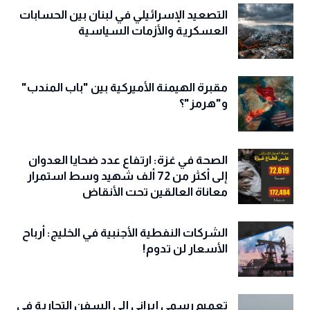
التصعيد الإسرائيلي في لبنان بين الحسابات
العسكرية والأزمات السياسية
مقبرة الهيمنة الأميركية بين "باب المندب"
و"هرمز"؟
الصحة في غزة: ارتفاع عدد ضحايا العدوان
إلى أكثر من 72 ألف شهيد وسط استمرار
معاناة العالقين تحت الأنقاض
الشركات النفطية الأجنبية في الخليج: أرباح
الأسعار لن تدوم!
تعميم رسمي إيراني إلى السفن التجارية في