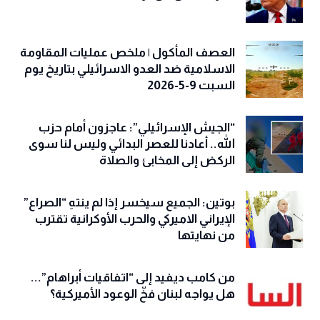
العصف المأكول | ملخص عمليات المقاومة
الاسلامية ضد العدو الاسرائيلي بتاريخ يوم
السبت 9-5-2026
“الجيش الإسرائيلي”: عاجزون أمام حزب
الله.. أعادنا للعصر البدائي وليس لنا سوى
الركض إلى المخابئ والصلاة
بوتين: الجميع سيخسر إذا لم ينتهِ “الصراع”
الإيراني الاميركي والحرب الأوكرانية تقترب
من نهايتها
من كامب ديفيد إلى “اتفاقيات أبراهام”...
هل يواجه لبنان فخّ الوعود الأميركية؟