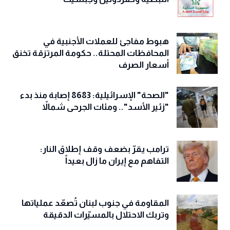
هبوط مفاجئ للعملات الأجنبية في
المحافظات المحتلة.. حكومة المرتزقة تخنق
أسعار الصرف
"الصحة" الإسرائيلية: 8683 إصابة منذ بدء
"زئير الأسد".. ومئات الجرحى شمالاً
ترامب يقرّ بضعف وقف إطلاق النار:
التفاهم مع إيران ما زال بعيداً
المقاومة في جنوب لبنان تُصعّد عملياتها
وتربك الاحتلال بالمسيّرات الدقيقة