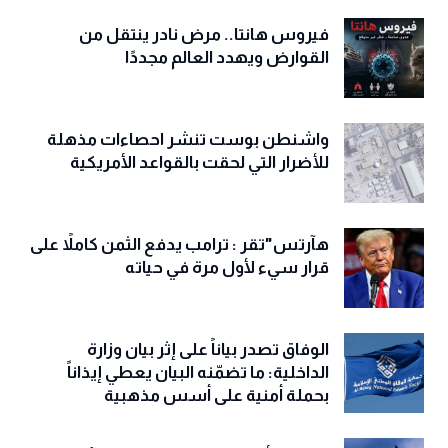
فيروس هانتا.. مرض نادر ينتقل من
القوارض ويهدد العالم مجددًا
واشنطن بوست تنشر احصاءات مذهلة
للأضرار التي لحقت بالقواعد الأمريكية
هآرتس"تقر : ترامب يدفع الثمن كاملاً على
قرار سيء لأول مرة في حياته
الوفاق تصدر بياناً على إثر بيان وزارة
الداخلية: ما تضمّنه البيان يعطي إيذاناً
بحملة أمنية على أسس مذهبية