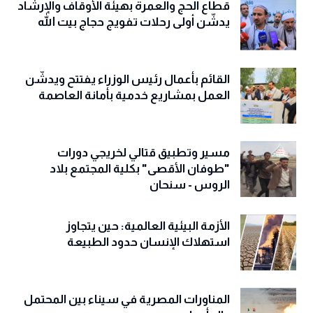
قطاع الحج والعمرة بهيئة الأوقاف والإرشاد
يدشّن أولى رحلات تفويج حجاج بيت الله
القائم بأعمال رئيس الوزراء يفتتح ويدشّن
العمل بمشاريع خدمية بأمانة العاصمة
مسير وتطبيق قتالي لخريجي دورات
"طوفان الأقصى" بكلية المجتمع بلاد
الروس - سنحان
الأزمة البيئية العالمية: حين يتجاوز
استهلاك الإنسان حدود الطبيعة
المناورات المصرية في سيناء بين المحتمل