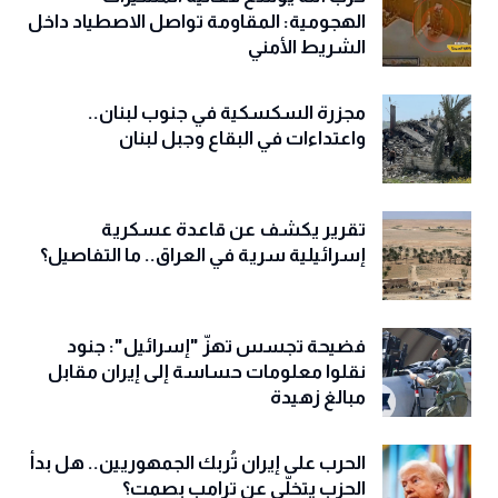
الهجومية: المقاومة تواصل الاصطياد داخل
الشريط الأمني
مجزرة السكسكية في جنوب لبنان..
واعتداءات في البقاع وجبل لبنان
تقرير يكشف عن قاعدة عسكرية
إسرائيلية سرية في العراق.. ما التفاصيل؟
فضيحة تجسس تهزّ "إسرائيل": جنود
نقلوا معلومات حساسة إلى إيران مقابل
مبالغ زهيدة
الحرب على إيران تُربك الجمهوريين.. هل بدأ
الحزب يتخلّى عن ترامب بصمت؟