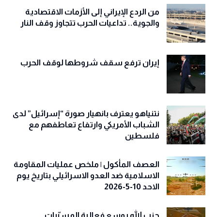
من الردع الإيراني إلى الأزمات الاقتصادية
والجوية.. تداعيات الحرب تتجاوز وقف النار
إيران ترفع سقف شروطها لوقف الحرب
نتنياهو يعترف بانهيار صورة “إسرائيل” لدى
الشباب الأمريكي وارتفاع تعاطفهم مع
فلسطين
العصف المأكول | ملخص عمليات المقاومة
الاسلامية ضد العدو الاسرائيلي بتاريخ يوم
الاحد 10-5-2026
حزب الله يوسع فعالية المسيّرات