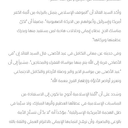
وأكد السيد القائد أن "الموقف الإسلامي يتمثل بالبراءة من أئمة الكفر
أمريكا وإسرائيل وأعوانهم من الحركة الصهيونية"، مضيفاً أن "لكلّ
مناسك الحج عطاء إيماني ودلالات هادية لمن يستفيد منها ويدرك
عظمتها وبركاتها".
وفي حديثه عن معاني التكافل في عيد الأضحى، قال السيد القائد إن "في
الأضاحي قربة إلى الله يتم منها مواساة الفقراء والمحتاجين"، مشيراً إلى أن
"عيد الأضحى من مواسم الخير والبر وصلة الأرحام والتكافل الاجتماعي
وتعزيز أواصر الأخوَّة وإظهار الفرح بنعمة الله".
وشدد على أن "أمَّتنا الإسلامية أحوج ما تكون إلى الاستفادة من
المناسبات الإسلامية في عطائها العظيم وأثرها المبارك، ولا سيَّما في
ظل الهجمة الأمريكية الإسرائيلية"، مؤكداً أنه "لا بدَّ أن تتسلّح الأمة
بالوعي والبصيرة، وأن ترسّخ انتماءها الإيماني بالالتزام العملي والثقة بالله