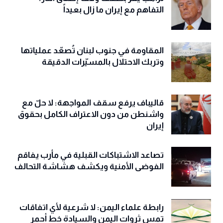
التفاهم مع إيران ما زال بعيداً
المقاومة في جنوب لبنان تُصعّد عملياتها
وتربك الاحتلال بالمسيّرات الدقيقة
قاليباف يرفع سقف المواجهة: لا حلّ مع
واشنطن من دون الاعتراف الكامل بحقوق
إيران
تصاعد الاشتباكات القبلية في مأرب يفاقم
الفوضى الأمنية ويكشف هشاشة التحالف
رابطة علماء اليمن: لا شرعية لأي اتفاقات
تمس ثروات اليمن والسيادة خط أحمر