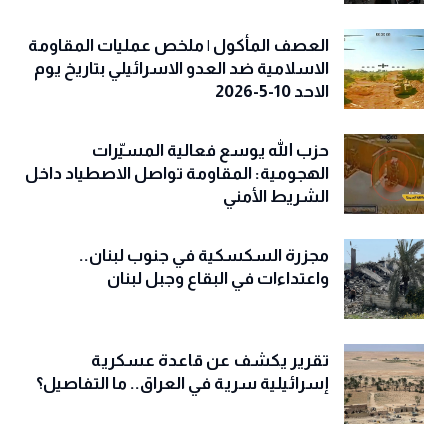
العصف المأكول | ملخص عمليات المقاومة
الاسلامية ضد العدو الاسرائيلي بتاريخ يوم
الاحد 10-5-2026
حزب الله يوسع فعالية المسيّرات
الهجومية: المقاومة تواصل الاصطياد داخل
الشريط الأمني
مجزرة السكسكية في جنوب لبنان..
واعتداءات في البقاع وجبل لبنان
تقرير يكشف عن قاعدة عسكرية
إسرائيلية سرية في العراق.. ما التفاصيل؟