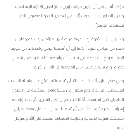
مؤكداً أنه "ينبغي أن يكون موقف إيران حافزاً لتعزيز الأخوَّة الإسلامية
وتعزيز التعاون بين شعوب أمَّتنا في التصدي للعدوّ الصهيوني الذي
يستهدف الجميع".
وأشار إلى أن "الأخوة الإسلامية فريضة من فرائض الإسلام وعامل
مهم من عوامل القوة"، لافتاً إلى أن "شعبنا اليمني وانطلاقاً من هويته
الإيمانية رفع راية الجهاد في سبيل الله وأسهم بفاعلية وحضور شعبي
عظيم، ولم يسكت حينما أساء الصهاينة إلى القرآن الكريم".
وفي ختام البيان، أكد السيد القائد أن "شعبنا لم يتفرَّج على مأساة الشعب
الفلسطيني في غزة، ولم يتنصَّل عن مسؤولياته المقدَّسة في التصدي
للطغيان الذي استهدف أمَّتنا تحت عنوان تغيير الشرق الأوسط وإقامة
إسرائيل الكبرى"، مشدداً على أن "شعبنا اليمني ثابت على نهجه القرآني
متمسّك بهويته الإيمانية وكرامته الإنسانية معتمد على الله ومتوكل
عليه".