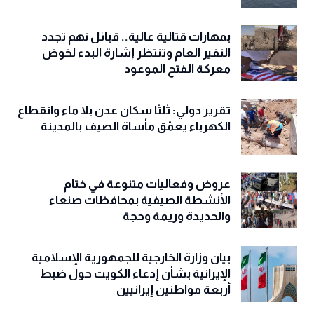
بمهارات قتالية عالية.. قبائل نهم تجدد
النفير العام وتنتظر إشارة البدء لخوض
معركة الفتح الموعود
تقرير دولي: ثلثا سكان عدن بلا ماء وانقطاع
الكهرباء يعمّق مأساة الصيف بالمدينة
عروض وفعاليات متنوعة في ختام
الأنشطة الصيفية بمحافظات صنعاء
والحديدة وريمة وحجة
‏بيان وزارة الخارجية للجمهورية الإسلامية
الإيرانية بشأن إدعاء الكويت حول ضبط
أربعة مواطنين إيرانيين