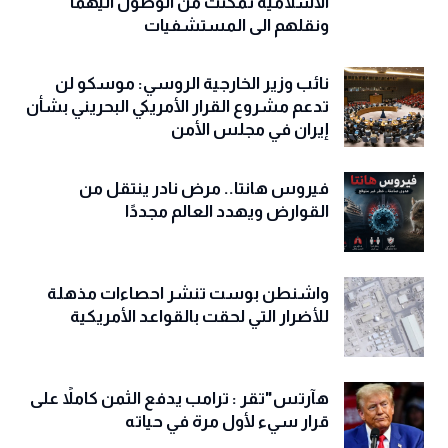
الاسلامية تمكنت من الوصول اليهما
ونقلهم الى المستشفيات
نائب وزير الخارجية الروسي: موسكو لن
تدعم مشروع القرار الأمريكي البحريني بشأن
إيران في مجلس الأمن
فيروس هانتا.. مرض نادر ينتقل من
القوارض ويهدد العالم مجددًا
واشنطن بوست تنشر احصاءات مذهلة
للأضرار التي لحقت بالقواعد الأمريكية
هآرتس"تقر : ترامب يدفع الثمن كاملاً على
قرار سيء لأول مرة في حياته