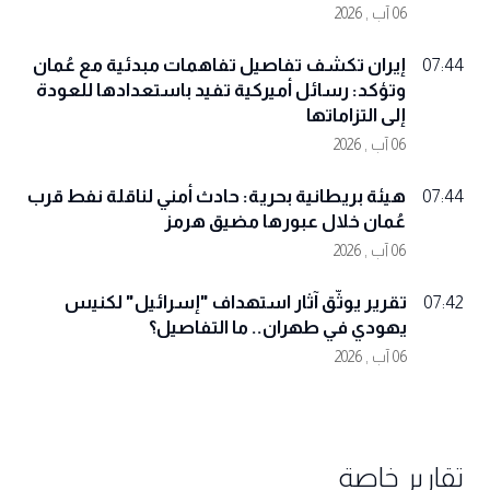
06 آب , 2026
إيران تكشف تفاصيل تفاهمات مبدئية مع عُمان
07:44
وتؤكد: رسائل أميركية تفيد باستعدادها للعودة
إلى التزاماتها
06 آب , 2026
هيئة بريطانية بحرية: حادث أمني لناقلة نفط قرب
07:44
عُمان خلال عبورها مضيق هرمز
06 آب , 2026
تقرير يوثّق آثار استهداف "إسرائيل" لكنيس
07:42
يهودي في طهران.. ما التفاصيل؟
06 آب , 2026
تقارير خاصة