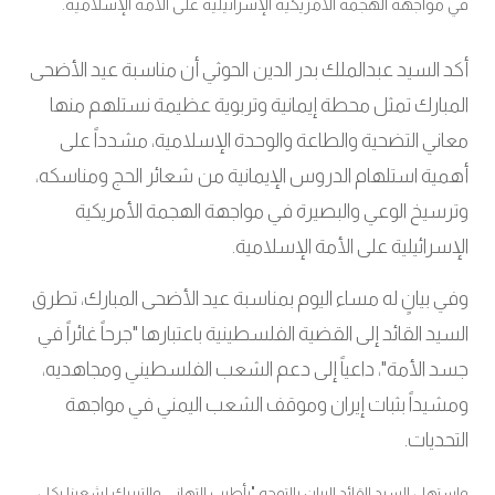
في مواجهة الهجمة الأمريكية الإسرائيلية على الأمة الإسلامية.
أكد السيد عبدالملك بدر الدين الحوثي أن مناسبة عيد الأضحى
المبارك تمثل محطة إيمانية وتربوية عظيمة نستلهم منها
معاني التضحية والطاعة والوحدة الإسلامية، مشدداً على
أهمية استلهام الدروس الإيمانية من شعائر الحج ومناسكه،
وترسيخ الوعي والبصيرة في مواجهة الهجمة الأمريكية
الإسرائيلية على الأمة الإسلامية.
وفي بيانٍ له مساء اليوم بمناسبة عيد الأضحى المبارك، تطرق
السيد القائد إلى القضية الفلسطينية باعتبارها "جرحاً غائراً في
جسد الأمة"، داعياً إلى دعم الشعب الفلسطيني ومجاهديه،
ومشيداً بثبات إيران وموقف الشعب اليمني في مواجهة
التحديات.
واستهل السيد القائد البيان بالتوجه "بأطيب التهاني والتبريك لشعبنا بكل