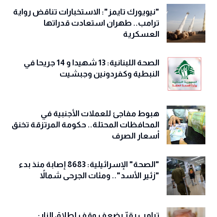
"نيويورك تايمز": الاستخبارات تناقض رواية
ترامب.. طهران استعادت قدراتها
العسكرية
الصحة اللبنانية: 13 شهيدا و 14 جريحا في
النبطية وكفردونين وجبشيت
هبوط مفاجئ للعملات الأجنبية في
المحافظات المحتلة.. حكومة المرتزقة تخنق
أسعار الصرف
"الصحة" الإسرائيلية: 8683 إصابة منذ بدء
"زئير الأسد".. ومئات الجرحى شمالاً
ترامب يقرّ بضعف وقف إطلاق النار: