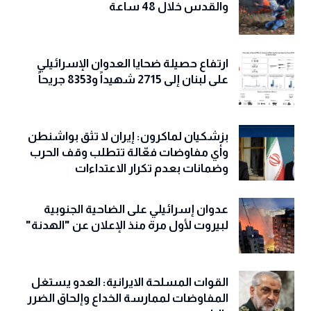
والقدس خلال 48 ساعة
ارتفاع حصيلة ضحايا العدوان الإسرائيلي
على لبنان إلى 2715 شهيداً و8353 جريحاً
بزشكيان لماكرون: إيران لا تثق بواشنطن
وأي مفاوضات فعّالة تتطلب وقف الحرب
وضمانات بعدم تكرار الاعتداءات
عدوان إسرائيلي على الضاحية الجنوبية
لبيروت لأول مرة منذ الإعلان عن "الهدنة"
القوات المسلحة الايرانية: العدو يستغل
المفاوضات لممارسة الخداع وإلحاق الضرر