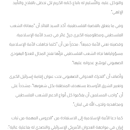
والتوكل عليه، والتَّسليم له باتباع كتابه الكريم لكي تحظى بالفلاح والتأييد
الإلهي".
وفي ما يتعلق بالقضية الفلسطينية، أكد السيد القائد أن "معاناة الشعب
الفلسطيني ومظلوميته الكبرى جرحٌ غائر في جسد الأمة الإسلامية،
وقضيته تعني الأمة جميعاً"، محذراً من أن "كلما تجاهلت الأمة الإسلامية
مسؤولياتها تجاه الشعب الفلسطيني فإنَّها تفتح المجال للعدوّ اليهودي
الصهيوني ليوسّع عدوانه عليها".
وأضاف أن "التحرك العدواني الصهيوني تحت عنوان إقامة إسرائيل الكبرى
وتغيير الشرق الأوسط يستهدف المنطقة بكل شعوبها"، مشدداً على
أن "واجب المسلمين أن يقدّموا كل أنواع الدعم للشعب الفلسطيني
ومجاهديه ولحزب الله في لبنان".
كما دعا الأمة الإسلامية إلى الاستفادة من "الدروس المهمة من ثبات
إيران في مواجهة العدوان الأمريكي الإسرائيلي والتصدي له بفاعلية عالية"،