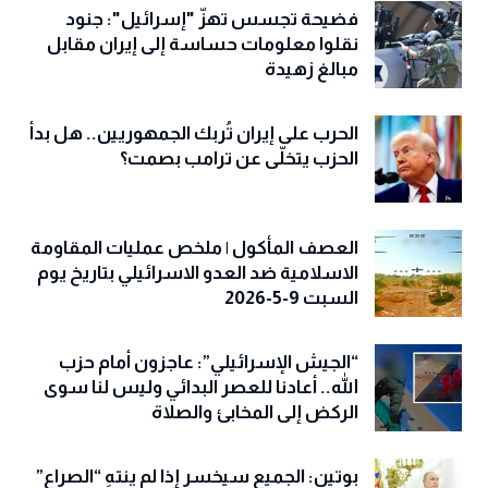
فضيحة تجسس تهزّ "إسرائيل": جنود
نقلوا معلومات حساسة إلى إيران مقابل
مبالغ زهيدة
الحرب على إيران تُربك الجمهوريين.. هل بدأ
الحزب يتخلّى عن ترامب بصمت؟
العصف المأكول | ملخص عمليات المقاومة
الاسلامية ضد العدو الاسرائيلي بتاريخ يوم
السبت 9-5-2026
“الجيش الإسرائيلي”: عاجزون أمام حزب
الله.. أعادنا للعصر البدائي وليس لنا سوى
الركض إلى المخابئ والصلاة
بوتين: الجميع سيخسر إذا لم ينتهِ “الصراع”