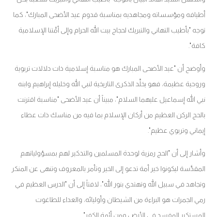
أطيافه ومؤسساته ومجاهديه بمناسبة قدوم عيد الأضحى المبارك"، كما
توجه "بأطيب التهاني والتبريك لحجاج بيت الله الحرام وإلى أمَّتنا الإسلامية
كافة".
وأوضح أن "عيد الأضحى المبارك هو مناسبة إسلامية ذات دلالات تربوية
وروحية عظيمة، فهو يخلِّد الذكرى التاريخية لنبي الله وخليله إبراهيم وابنه
نبي الله إسماعيل عليهما السلام"، مبيناً أن عيد الأضحى "مناسبة اقترنت
بالحج الركن العظيم من أركان الإسلام بما فيه من مناسك ذات عطاء
إيماني وتربوي عظيم".
وأشار إلى أن "الحج رمزية لوحدة المسلمين والتذكير لهم بمسؤولياتهم
المقدَّسة ليكونوا خير أمة تدعو إلى الخير وتأمر بالمعروف وتنهى عن المنكر
وتجاهد في سبيل الله وتهتدي بنور الله"، لافتاً إلى أن "الدرس العظيم في
رمي الجمرات هو البراءة من الشيطان وأوليائه، والعداء للطاغوت
المستكبر المفسد في الأرض ومن أئمة الكفر".