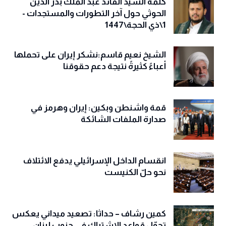
كلمة السيد القائد عبد الملك بدر الدين
الحوثي حول آخر التطورات والمستجدات -
1\ذي الحجة\1447
الشيخ نعيم قاسم:نشكر إيران على تحملها
أعباءً كثيرةً نتيجة دعم حقوقنا
قمة واشنطن وبكين: إيران وهرمز في
صدارة الملفات الشائكة
انقسام الداخل الإسرائيلي يدفع الائتلاف
نحو حلّ الكنيست
كمين رشاف – حداثا: تصعيد ميداني يعكس
تحوّل قواعد الاشتباك في جنوب لبنان