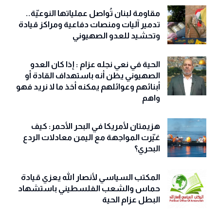
مقاومة لبنان تُواصل عملياتها النوعيّة..
تدمير آليات ومنصات دفاعية ومراكز قيادة
وتحشيد للعدو الصهيوني
الحية في نعي نجله عزام : إذا كان العدو
الصهيوني يظن أنه باستهداف القادة أو
أبنائهم وعوائلهم يمكنه أخذ ما لا نريد فهو
واهم
هزيمتان لأمريكا في البحر الأحمر: كيف
غيّرت المواجهة مع اليمن معادلات الردع
البحري؟
المكتب السياسي لأنصار الله يعزي قيادة
حماس والشعب الفلسطيني باستشهاد
البطل عزام الحية