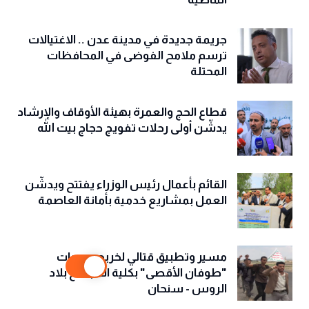
جريمة جديدة في مدينة عدن .. الاغتيالات
ترسم ملامح الفوضى في المحافظات
المحتلة
قطاع الحج والعمرة بهيئة الأوقاف والإرشاد
يدشّن أولى رحلات تفويج حجاج بيت الله
القائم بأعمال رئيس الوزراء يفتتح ويدشّن
العمل بمشاريع خدمية بأمانة العاصمة
مسير وتطبيق قتالي لخريجي دورات
"طوفان الأقصى" بكلية المجتمع بلاد
الروس - سنحان